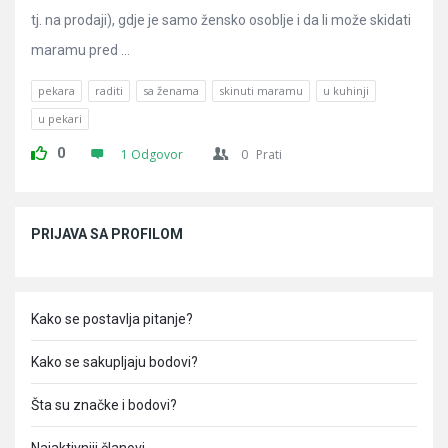
tj. na prodaji), gdje je samo žensko osoblje i da li može skidati
maramu pred ...
pekara
raditi
sa ženama
skinuti maramu
u kuhinji
u pekari
0
1 Odgovor
0
Prati
Sidebar
PRIJAVA SA PROFILOM
Kako se postavlja pitanje?
Kako se sakupljaju bodovi?
Šta su značke i bodovi?