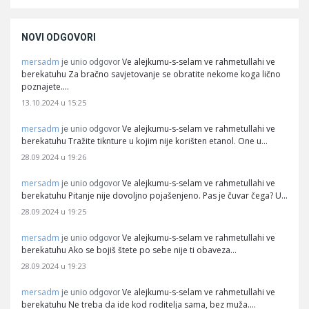
NOVI ODGOVORI
mersadm
Ve alejkumu-s-selam ve rahmetullahi ve
je unio odgovor
berekatuhu Za bračno savjetovanje se obratite nekome koga lično
poznajete.…
13.10.2024 u 15:25
mersadm
Ve alejkumu-s-selam ve rahmetullahi ve
je unio odgovor
berekatuhu Tražite tiknture u kojim nije korišten etanol. One u…
28.09.2024 u 19:26
mersadm
Ve alejkumu-s-selam ve rahmetullahi ve
je unio odgovor
berekatuhu Pitanje nije dovoljno pojašenjeno. Pas je čuvar čega? U…
28.09.2024 u 19:25
mersadm
Ve alejkumu-s-selam ve rahmetullahi ve
je unio odgovor
berekatuhu Ako se bojiš štete po sebe nije ti obaveza…
28.09.2024 u 19:23
mersadm
Ve alejkumu-s-selam ve rahmetullahi ve
je unio odgovor
berekatuhu Ne treba da ide kod roditelja sama, bez muža.…