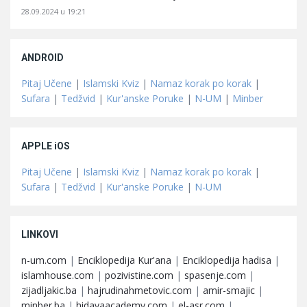
28.09.2024 u 19:21
ANDROID
Pitaj Učene
|
Islamski Kviz
|
Namaz korak po korak
|
Sufara
|
Tedžvid
|
Kur'anske Poruke
|
N-UM
|
Minber
APPLE iOS
Pitaj Učene
|
Islamski Kviz
|
Namaz korak po korak
|
Sufara
|
Tedžvid
|
Kur'anske Poruke
|
N-UM
LINKOVI
n-um.com
|
Enciklopedija Kur'ana
|
Enciklopedija hadisa
|
islamhouse.com
|
pozivistine.com
|
spasenje.com
|
zijadljakic.ba
|
hajrudinahmetovic.com
|
amir-smajic
|
minber.ba
|
hidayaacademy.com
|
el-asr.com
|