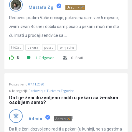
Pitanja
Mustafa Zg
Urednik
Redovno pratim Vaše emisije, pokrivena sam već 6 mjeseci,
živim izvan Bosne i dobila sam posao u pekari i muči me što
ću imati u prodaji sendviče sa ...
hidžab
pekara
posao
svinjetina
0
1 Odgovor
0
Prati
Postavljeno
07.11.2020
u kategoriji:
Poslovanje Turizam Trgovina
Da li je ženi dozvoljeno raditi u pekari sa ženskim 
osobljem samo?
IT
Admin
Admin
Da li je ženi dozvoljeno raditi u pekari (u kuhinji, ne sa gostima