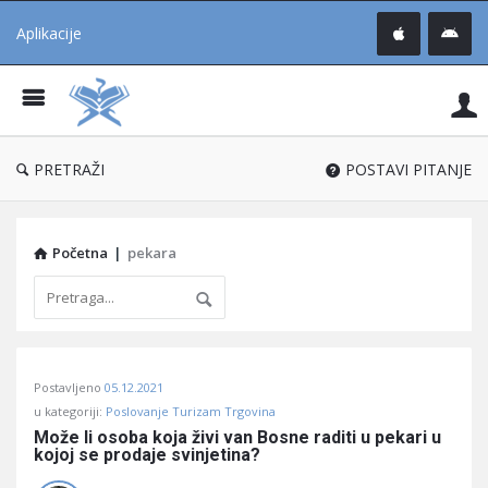
Aplikacije
Pit
Uč
®
PRETRAŽI
POSTAVI PITANJE
Početna
|
pekara
Pitaj
Postavljeno
05.12.2021
Učene
u kategoriji:
Poslovanje Turizam Trgovina
®
Može li osoba koja živi van Bosne raditi u pekari u 
kojoj se prodaje svinjetina?
Latest