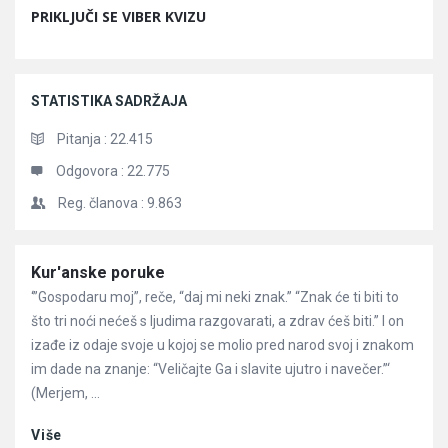
PRIKLJUČI SE VIBER KVIZU
STATISTIKA SADRŽAJA
Pitanja :
22.415
Odgovora :
22.775
Reg. članova :
9.863
Članci
Kur'anske poruke
‘”Gospodaru moj”, reče, “daj mi neki znak.” “Znak će ti biti to
što tri noći nećeš s ljudima razgovarati, a zdrav ćeš biti.” l on
izađe iz odaje svoje u kojoj se molio pred narod svoj i znakom
im dade na znanje: “Veličajte Ga i slavite ujutro i navečer.”‘
(Merjem, ...
Više