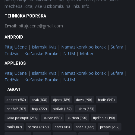
mezheba...čitaj više u izborniku na linku Info.
TEHNIČKA PODRŠKA
Email:
pitajucene@gmail.com
ANDROID
Pitaj Učene
|
Islamski Kviz
|
Namaz korak po korak
|
Sufara
|
Tedžvid
|
Kur'anske Poruke
|
N-UM
|
Minber
APPLE iOS
Pitaj Učene
|
Islamski Kviz
|
Namaz korak po korak
|
Sufara
|
Tedžvid
|
Kur'anske Poruke
|
N-UM
TAGOVI
abdest
(582)
brak
(608)
djeca
(189)
dova
(490)
hadis
(340)
hadždž
(207)
hajz
(222)
hidžab
(187)
islam
(353)
kako postupiti
(236)
kur'an
(580)
kurban
(190)
liječenje
(190)
muž
(187)
namaz
(2377)
post
(748)
propis
(432)
propisi
(207)