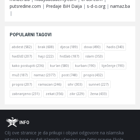
putsredine.com
|
Predaje BiH Daija
|
s-d-o.org
|
namaz.ba
|
POPULARNI TAGOVI
abdest
(582)
brak
(608)
djeca
(189)
dova
(490)
hadis
(340)
hadždž
(207)
hajz
(222)
hidžab
(187)
islam
(353)
kako postupiti
(236)
kur'an
(580)
kurban
(190)
liječenje
(190)
muž
(187)
namaz
(2377)
post
(748)
propis
(432)
propisi
(207)
ramazan
(246)
sihr
(303)
sunnet
(227)
zabranjeno
(231)
zekat
(356)
zikr
(229)
žena
(433)
Footer
O
INFO
Cilj ove stranice je da prikupi i objavi odgovore na islamska
pitanja koje su dali islamski učenjaci sve četiri pravne škole-