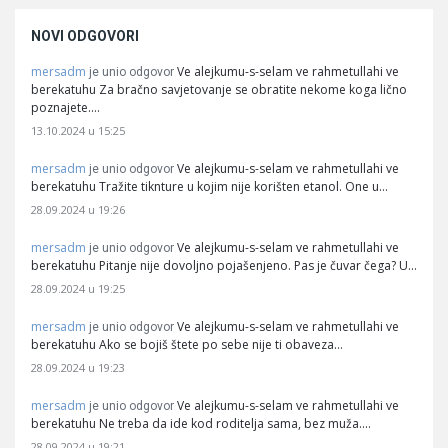
NOVI ODGOVORI
mersadm
Ve alejkumu-s-selam ve rahmetullahi ve
je unio odgovor
berekatuhu Za bračno savjetovanje se obratite nekome koga lično
poznajete.…
13.10.2024 u 15:25
mersadm
Ve alejkumu-s-selam ve rahmetullahi ve
je unio odgovor
berekatuhu Tražite tiknture u kojim nije korišten etanol. One u…
28.09.2024 u 19:26
mersadm
Ve alejkumu-s-selam ve rahmetullahi ve
je unio odgovor
berekatuhu Pitanje nije dovoljno pojašenjeno. Pas je čuvar čega? U…
28.09.2024 u 19:25
mersadm
Ve alejkumu-s-selam ve rahmetullahi ve
je unio odgovor
berekatuhu Ako se bojiš štete po sebe nije ti obaveza…
28.09.2024 u 19:23
mersadm
Ve alejkumu-s-selam ve rahmetullahi ve
je unio odgovor
berekatuhu Ne treba da ide kod roditelja sama, bez muža.…
28.09.2024 u 19:21