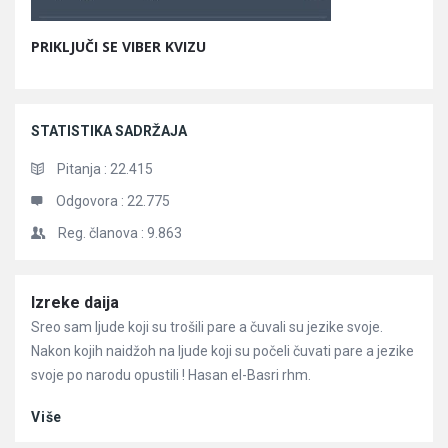
PRIKLJUČI SE VIBER KVIZU
STATISTIKA SADRŽAJA
Pitanja :
22.415
Odgovora :
22.775
Reg. članova :
9.863
Članci
Izreke daija
Sreo sam ljude koji su trošili pare a čuvali su jezike svoje.
Nakon kojih naidžoh na ljude koji su počeli čuvati pare a jezike
svoje po narodu opustili ! Hasan el-Basri rhm.
Više