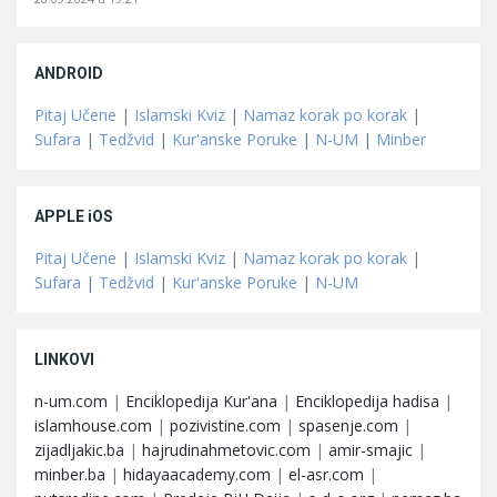
ANDROID
Pitaj Učene
|
Islamski Kviz
|
Namaz korak po korak
|
Sufara
|
Tedžvid
|
Kur'anske Poruke
|
N-UM
|
Minber
APPLE iOS
Pitaj Učene
|
Islamski Kviz
|
Namaz korak po korak
|
Sufara
|
Tedžvid
|
Kur'anske Poruke
|
N-UM
LINKOVI
n-um.com
|
Enciklopedija Kur'ana
|
Enciklopedija hadisa
|
islamhouse.com
|
pozivistine.com
|
spasenje.com
|
zijadljakic.ba
|
hajrudinahmetovic.com
|
amir-smajic
|
minber.ba
|
hidayaacademy.com
|
el-asr.com
|