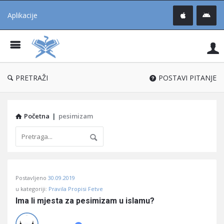
Aplikacije
Pit
Uč
®
PRETRAŽI
POSTAVI PITANJE
Početna
|
pesimizam
Pitaj
Postavljeno
30.09.2019
Učene
u kategoriji:
Pravila Propisi Fetve
®
Ima li mjesta za pesimizam u islamu?
Latest