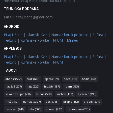
mezheba...čitaj više u izborniku na linku Info.
TEHNIČKA PODRŠKA
Email:
pitajucene@gmail.com
ANDROID
Pitaj Učene
|
Islamski Kviz
|
Namaz korak po korak
|
Sufara
|
Tedžvid
|
Kur'anske Poruke
|
N-UM
|
Minber
APPLE iOS
Pitaj Učene
|
Islamski Kviz
|
Namaz korak po korak
|
Sufara
|
Tedžvid
|
Kur'anske Poruke
|
N-UM
TAGOVI
abdest
(582)
brak
(608)
djeca
(189)
dova
(490)
hadis
(340)
hadždž
(207)
hajz
(222)
hidžab
(187)
islam
(353)
kako postupiti
(236)
kur'an
(580)
kurban
(190)
liječenje
(190)
muž
(187)
namaz
(2377)
post
(748)
propis
(432)
propisi
(207)
ramazan
(246)
sihr
(303)
sunnet
(227)
zabranjeno
(231)