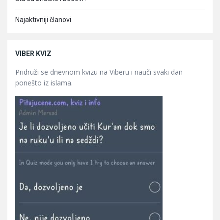
Najaktivniji članovi
VIBER KVIZ
Pridruži se dnevnom kvizu na Viberu i nauči svaki dan
ponešto iz islama.