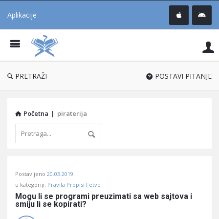
Aplikacije
Pit
Uč
®
PRETRAŽI
POSTAVI PITANJE
Početna
|
piraterija
Pitaj
Postavljeno
20.03.2019
Učene
u kategoriji:
Pravila Propisi Fetve
®
Mogu li se programi preuzimati sa web sajtova i 
smiju li se kopirati?
Latest