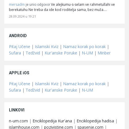
mersadm
Ve alejkumu-s-selam ve rahmetullahi ve
je unio odgovor
berekatuhu Ne treba da ide kod roditelja sama, bez muža.…
28.09.2024 u 19:21
ANDROID
Pitaj Učene
|
Islamski Kviz
|
Namaz korak po korak
|
Sufara
|
Tedžvid
|
Kur'anske Poruke
|
N-UM
|
Minber
APPLE iOS
Pitaj Učene
|
Islamski Kviz
|
Namaz korak po korak
|
Sufara
|
Tedžvid
|
Kur'anske Poruke
|
N-UM
LINKOVI
n-um.com
|
Enciklopedija Kur'ana
|
Enciklopedija hadisa
|
islamhouse.com
|
pozivistine.com
|
spasenje.com
|