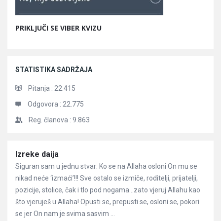
PRIKLJUČI SE VIBER KVIZU
STATISTIKA SADRŽAJA
Pitanja :
22.415
Odgovora :
22.775
Reg. članova :
9.863
Članci
Izreke daija
Siguran sam u jednu stvar: Ko se na Allaha osloni On mu se
nikad neće ‘izmaći’!!! Sve ostalo se izmiče, roditelji, prijatelji,
pozicije, stolice, čak i tlo pod nogama…zato vjeruj Allahu kao
što vjeruješ u Allaha! Opusti se, prepusti se, osloni se, pokori
se jer On nam je svima sasvim ...