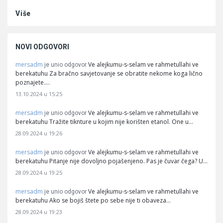
Više
NOVI ODGOVORI
mersadm
Ve alejkumu-s-selam ve rahmetullahi ve
je unio odgovor
berekatuhu Za bračno savjetovanje se obratite nekome koga lično
poznajete.…
13.10.2024 u 15:25
mersadm
Ve alejkumu-s-selam ve rahmetullahi ve
je unio odgovor
berekatuhu Tražite tiknture u kojim nije korišten etanol. One u…
28.09.2024 u 19:26
mersadm
Ve alejkumu-s-selam ve rahmetullahi ve
je unio odgovor
berekatuhu Pitanje nije dovoljno pojašenjeno. Pas je čuvar čega? U…
28.09.2024 u 19:25
mersadm
Ve alejkumu-s-selam ve rahmetullahi ve
je unio odgovor
berekatuhu Ako se bojiš štete po sebe nije ti obaveza…
28.09.2024 u 19:23