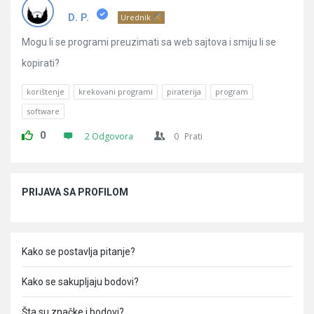
Pitanja
D. P.
Urednik
Mogu li se programi preuzimati sa web sajtova i smiju li se
kopirati?
korištenje
krekovani programi
piraterija
program
software
0
2 Odgovora
0
Prati
Sidebar
PRIJAVA SA PROFILOM
Kako se postavlja pitanje?
Kako se sakupljaju bodovi?
Šta su značke i bodovi?