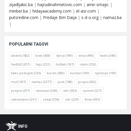
zijadljakic.ba
|
hajrudinahmetovic.com
|
amir-smajic
|
minber.ba
|
hidayaacademy.com
|
el-asr.com
|
putsredine.com
|
Predaje BiH Daija
|
s-d-o.org
|
namaz.ba
|
POPULARNI TAGOVI
abdest
(582)
brak
(608)
djeca
(189)
dova
(490)
hadis
(340)
hadždž
(207)
hajz
(222)
hidžab
(187)
islam
(353)
kako postupiti
(236)
kur'an
(580)
kurban
(190)
liječenje
(190)
muž
(187)
namaz
(2377)
post
(748)
propis
(432)
propisi
(207)
ramazan
(246)
sihr
(303)
sunnet
(227)
zabranjeno
(231)
zekat
(356)
zikr
(229)
žena
(433)
Footer
O
INFO