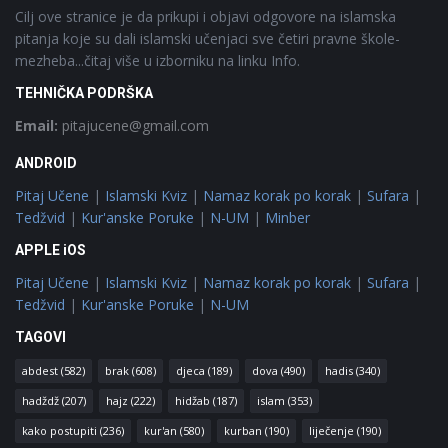
Cilj ove stranice je da prikupi i objavi odgovore na islamska
pitanja koje su dali islamski učenjaci sve četiri pravne škole-
mezheba...čitaj više u izborniku na linku Info.
TEHNIČKA PODRŠKA
Email:
pitajucene@gmail.com
ANDROID
Pitaj Učene
|
Islamski Kviz
|
Namaz korak po korak
|
Sufara
|
Tedžvid
|
Kur'anske Poruke
|
N-UM
|
Minber
APPLE iOS
Pitaj Učene
|
Islamski Kviz
|
Namaz korak po korak
|
Sufara
|
Tedžvid
|
Kur'anske Poruke
|
N-UM
TAGOVI
abdest
(582)
brak
(608)
djeca
(189)
dova
(490)
hadis
(340)
hadždž
(207)
hajz
(222)
hidžab
(187)
islam
(353)
kako postupiti
(236)
kur'an
(580)
kurban
(190)
liječenje
(190)