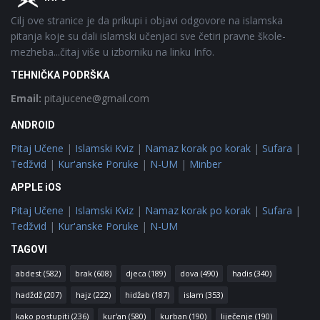
Cilj ove stranice je da prikupi i objavi odgovore na islamska
pitanja koje su dali islamski učenjaci sve četiri pravne škole-
mezheba...čitaj više u izborniku na linku Info.
TEHNIČKA PODRŠKA
Email:
pitajucene@gmail.com
ANDROID
Pitaj Učene
|
Islamski Kviz
|
Namaz korak po korak
|
Sufara
|
Tedžvid
|
Kur'anske Poruke
|
N-UM
|
Minber
APPLE iOS
Pitaj Učene
|
Islamski Kviz
|
Namaz korak po korak
|
Sufara
|
Tedžvid
|
Kur'anske Poruke
|
N-UM
TAGOVI
abdest
(582)
brak
(608)
djeca
(189)
dova
(490)
hadis
(340)
hadždž
(207)
hajz
(222)
hidžab
(187)
islam
(353)
kako postupiti
(236)
kur'an
(580)
kurban
(190)
liječenje
(190)