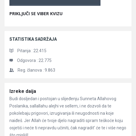
PRIKLJUČI SE VIBER KVIZU
STATISTIKA SADRŽAJA
Pitanja :
22.415
Odgovora :
22.775
Reg. članova :
9.863
Članci
Izreke daija
Budi dosljedan i postojan u slijeđenju Sunneta Allahovog
Poslanika, sallallahu alejhi ve sellem, i ne dozvoli da te
pokolebaju prigovori, izrugivanja ili neugodnosti na koje
naiđeš. Jer Allah će tvoje djelo nagraditi spram teškoće koju
osjetiš i neće ti nepravdu učiniti, čak nagradit’ će te i više nego
što misliš! ...