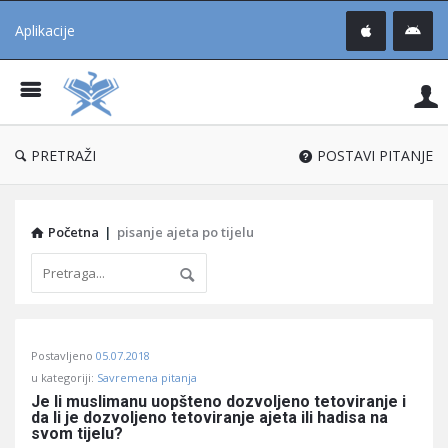
Aplikacije
Pit
Uč
®
PRETRAŽI
POSTAVI PITANJE
Početna
|
pisanje ajeta po tijelu
Pitaj
Postavljeno
05.07.2018
Učene
u kategoriji:
Savremena pitanja
®
Je li muslimanu uopšteno dozvoljeno tetoviranje i 
da li je dozvoljeno tetoviranje ajeta ili hadisa na 
Latest
svom tijelu?