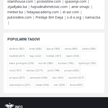
islamhouse.com
|
pozivistine.com
|
spasenje.com
|
zijadljakic.ba
|
hajrudinahmetovic.com
|
amir-smajic
|
minber.ba
|
hidayaacademy.com
|
el-asr.com
|
putsredine.com
|
Predaje BiH Daija
|
s-d-o.org
|
namaz.ba
|
POPULARNI TAGOVI
abdest
(582)
brak
(608)
djeca
(189)
dova
(490)
hadis
(340)
hadždž
(207)
hajz
(222)
hidžab
(187)
islam
(353)
kako postupiti
(236)
kur'an
(580)
kurban
(190)
liječenje
(190)
muž
(187)
namaz
(2377)
post
(748)
propis
(432)
propisi
(207)
ramazan
(246)
sihr
(303)
sunnet
(227)
zabranjeno
(231)
zekat
(356)
zikr
(229)
žena
(433)
Footer
O
INFO