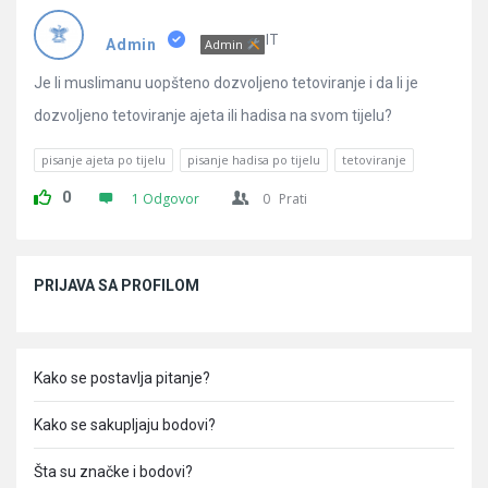
Pitanja
IT
Admin
Admin
Je li muslimanu uopšteno dozvoljeno tetoviranje i da li je
dozvoljeno tetoviranje ajeta ili hadisa na svom tijelu?
pisanje ajeta po tijelu
pisanje hadisa po tijelu
tetoviranje
0
1 Odgovor
0
Prati
Sidebar
PRIJAVA SA PROFILOM
Kako se postavlja pitanje?
Kako se sakupljaju bodovi?
Šta su značke i bodovi?