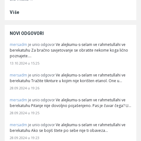
Više
NOVI ODGOVORI
mersadm
Ve alejkumu-s-selam ve rahmetullahi ve
je unio odgovor
berekatuhu Za bračno savjetovanje se obratite nekome koga lično
poznajete.…
13.10.2024 u 15:25
mersadm
Ve alejkumu-s-selam ve rahmetullahi ve
je unio odgovor
berekatuhu Tražite tiknture u kojim nije korišten etanol. One u…
28.09.2024 u 19:26
mersadm
Ve alejkumu-s-selam ve rahmetullahi ve
je unio odgovor
berekatuhu Pitanje nije dovoljno pojašenjeno. Pas je čuvar čega? U…
28.09.2024 u 19:25
mersadm
Ve alejkumu-s-selam ve rahmetullahi ve
je unio odgovor
berekatuhu Ako se bojiš štete po sebe nije ti obaveza…
28.09.2024 u 19:23