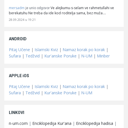
mersadm
Ve alejkumu-s-selam ve rahmetullahi ve
je unio odgovor
berekatuhu Ne treba da ide kod roditelja sama, bez muža.…
28.09.2024 u 19:21
ANDROID
Pitaj Učene
|
Islamski Kviz
|
Namaz korak po korak
|
Sufara
|
Tedžvid
|
Kur'anske Poruke
|
N-UM
|
Minber
APPLE iOS
Pitaj Učene
|
Islamski Kviz
|
Namaz korak po korak
|
Sufara
|
Tedžvid
|
Kur'anske Poruke
|
N-UM
LINKOVI
n-um.com
|
Enciklopedija Kur'ana
|
Enciklopedija hadisa
|