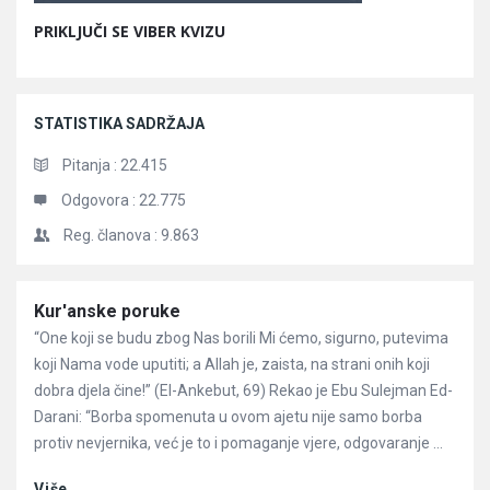
PRIKLJUČI SE VIBER KVIZU
STATISTIKA SADRŽAJA
Pitanja :
22.415
Odgovora :
22.775
Reg. članova :
9.863
Članci
Kur'anske poruke
“One koji se budu zbog Nas borili Mi ćemo, sigurno, putevima
koji Nama vode uputiti; a Allah je, zaista, na strani onih koji
dobra djela čine!” (El-Ankebut, 69) Rekao je Ebu Sulejman Ed-
Darani: “Borba spomenuta u ovom ajetu nije samo borba
protiv nevjernika, već je to i pomaganje vjere, odgovaranje ...
Više