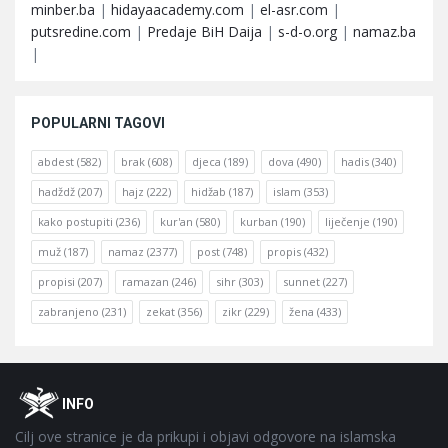
minber.ba
|
hidayaacademy.com
|
el-asr.com
|
putsredine.com
|
Predaje BiH Daija
|
s-d-o.org
|
namaz.ba
|
POPULARNI TAGOVI
abdest
(582)
brak
(608)
djeca
(189)
dova
(490)
hadis
(340)
hadždž
(207)
hajz
(222)
hidžab
(187)
islam
(353)
kako postupiti
(236)
kur'an
(580)
kurban
(190)
liječenje
(190)
muž
(187)
namaz
(2377)
post
(748)
propis
(432)
propisi
(207)
ramazan
(246)
sihr
(303)
sunnet
(227)
zabranjeno
(231)
zekat
(356)
zikr
(229)
žena
(433)
Footer
O
INFO
Cilj ove stranice je da prikupi i objavi odgovore na islamska