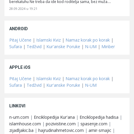
berekatuhu Ne treba da ide kod roditelja sama, bez muža.…
28.09.2024 u 19:21
ANDROID
Pitaj Učene
|
Islamski Kviz
|
Namaz korak po korak
|
Sufara
|
Tedžvid
|
Kur'anske Poruke
|
N-UM
|
Minber
APPLE iOS
Pitaj Učene
|
Islamski Kviz
|
Namaz korak po korak
|
Sufara
|
Tedžvid
|
Kur'anske Poruke
|
N-UM
LINKOVI
n-um.com
|
Enciklopedija Kur'ana
|
Enciklopedija hadisa
|
islamhouse.com
|
pozivistine.com
|
spasenje.com
|
zijadljakic.ba
|
hajrudinahmetovic.com
|
amir-smajic
|