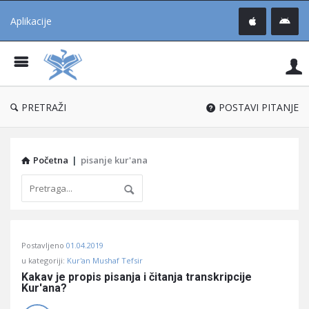
Aplikacije
Pit
Uč
®
PRETRAŽI
POSTAVI PITANJE
Početna
|
pisanje kur'ana
Pitaj
Postavljeno
01.04.2019
Učene
u kategoriji:
Kur'an Mushaf Tefsir
®
Kakav je propis pisanja i čitanja transkripcije 
Kur'ana?
Latest