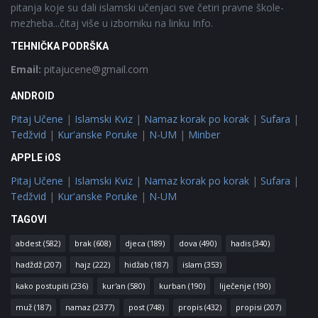
pitanja koje su dali islamski učenjaci sve četiri pravne škole-
mezheba...čitaj više u izborniku na linku Info.
TEHNIČKA PODRŠKA
Email:
pitajucene@gmail.com
ANDROID
Pitaj Učene
|
Islamski Kviz
|
Namaz korak po korak
|
Sufara
|
Tedžvid
|
Kur'anske Poruke
|
N-UM
|
Minber
APPLE iOS
Pitaj Učene
|
Islamski Kviz
|
Namaz korak po korak
|
Sufara
|
Tedžvid
|
Kur'anske Poruke
|
N-UM
TAGOVI
abdest
(582)
brak
(608)
djeca
(189)
dova
(490)
hadis
(340)
hadždž
(207)
hajz
(222)
hidžab
(187)
islam
(353)
kako postupiti
(236)
kur'an
(580)
kurban
(190)
liječenje
(190)
muž
(187)
namaz
(2377)
post
(748)
propis
(432)
propisi
(207)