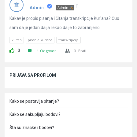
Pitanja
IT
Admin
Admin
Kakav je propis pisanja i čitanja transkripcije Kur'ana? Čuo
sam da je jedan daija rekao da je to zabranjeno.
kur'an
pisanje kur'ana
transkripcija
0
1 Odgovor
0
Prati
Sidebar
PRIJAVA SA PROFILOM
Kako se postavlja pitanje?
Kako se sakupljaju bodovi?
Šta su značke i bodovi?