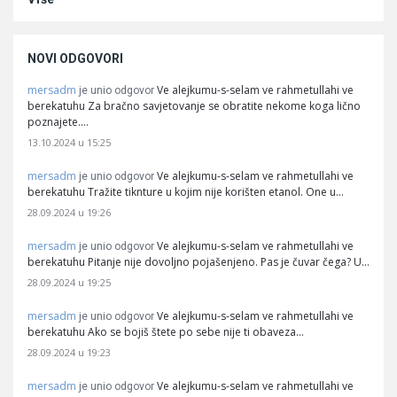
NOVI ODGOVORI
mersadm
Ve alejkumu-s-selam ve rahmetullahi ve
je unio odgovor
berekatuhu Za bračno savjetovanje se obratite nekome koga lično
poznajete.…
13.10.2024 u 15:25
mersadm
Ve alejkumu-s-selam ve rahmetullahi ve
je unio odgovor
berekatuhu Tražite tiknture u kojim nije korišten etanol. One u…
28.09.2024 u 19:26
mersadm
Ve alejkumu-s-selam ve rahmetullahi ve
je unio odgovor
berekatuhu Pitanje nije dovoljno pojašenjeno. Pas je čuvar čega? U…
28.09.2024 u 19:25
mersadm
Ve alejkumu-s-selam ve rahmetullahi ve
je unio odgovor
berekatuhu Ako se bojiš štete po sebe nije ti obaveza…
28.09.2024 u 19:23
mersadm
Ve alejkumu-s-selam ve rahmetullahi ve
je unio odgovor