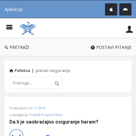
Aplikacije
Pit
Uč
®
PRETRAŽI
POSTAVI PITANJE
Početna
|
plaćati osiguranje
Pitaj
Postavljeno
02.11.2019
Učene
u kategoriji:
Pravila Propisi Fetve
®
Da li je saobraćajno osiguranje haram?
Latest