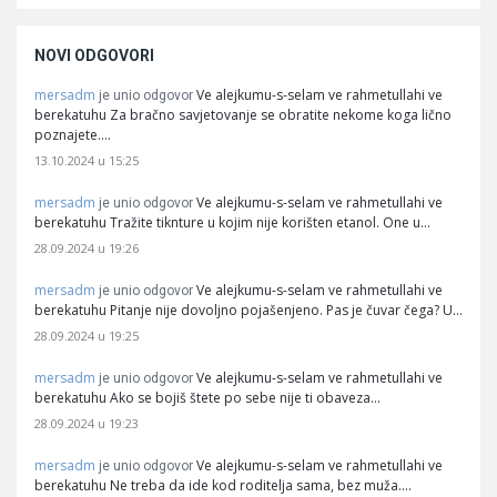
NOVI ODGOVORI
mersadm
Ve alejkumu-s-selam ve rahmetullahi ve
je unio odgovor
berekatuhu Za bračno savjetovanje se obratite nekome koga lično
poznajete.…
13.10.2024 u 15:25
mersadm
Ve alejkumu-s-selam ve rahmetullahi ve
je unio odgovor
berekatuhu Tražite tiknture u kojim nije korišten etanol. One u…
28.09.2024 u 19:26
mersadm
Ve alejkumu-s-selam ve rahmetullahi ve
je unio odgovor
berekatuhu Pitanje nije dovoljno pojašenjeno. Pas je čuvar čega? U…
28.09.2024 u 19:25
mersadm
Ve alejkumu-s-selam ve rahmetullahi ve
je unio odgovor
berekatuhu Ako se bojiš štete po sebe nije ti obaveza…
28.09.2024 u 19:23
mersadm
Ve alejkumu-s-selam ve rahmetullahi ve
je unio odgovor
berekatuhu Ne treba da ide kod roditelja sama, bez muža.…