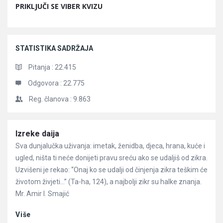
PRIKLJUČI SE VIBER KVIZU
STATISTIKA SADRŽAJA
Pitanja :
22.415
Odgovora :
22.775
Reg. članova :
9.863
Članci
Izreke daija
Sva dunjalučka uživanja: imetak, ženidba, djeca, hrana, kuće i
ugled, ništa ti neće donijeti pravu sreću ako se udaljiš od zikra.
Uzvišeni je rekao: “Onaj ko se udalji od činjenja zikra teškim će
životom živjeti…” (Ta-ha, 124), a najbolji zikr su halke znanja.
Mr. Amir I. Smajić
Više