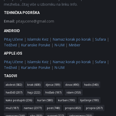
mezheba...čitaj više u izborniku na linku Info.
TEHNIČKA PODRŠKA
Email:
pitajucene@gmail.com
ANDROID
Pitaj Učene
|
Islamski Kviz
|
Namaz korak po korak
|
Sufara
|
Tedžvid
|
Kur'anske Poruke
|
N-UM
|
Minber
APPLE iOS
Pitaj Učene
|
Islamski Kviz
|
Namaz korak po korak
|
Sufara
|
Tedžvid
|
Kur'anske Poruke
|
N-UM
TAGOVI
abdest
(582)
brak
(608)
djeca
(189)
dova
(490)
hadis
(340)
hadždž
(207)
hajz
(222)
hidžab
(187)
islam
(353)
kako postupiti
(236)
kur'an
(580)
kurban
(190)
liječenje
(190)
muž
(187)
namaz
(2377)
post
(748)
propis
(432)
propisi
(207)
ramazan
(246)
sihr
(303)
sunnet
(227)
zabranjeno
(231)