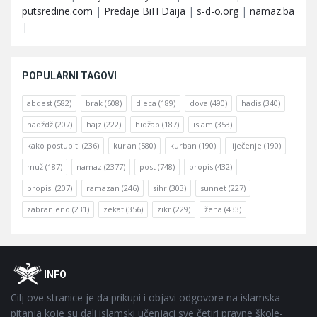
putsredine.com
|
Predaje BiH Daija
|
s-d-o.org
|
namaz.ba
|
POPULARNI TAGOVI
abdest
(582)
brak
(608)
djeca
(189)
dova
(490)
hadis
(340)
hadždž
(207)
hajz
(222)
hidžab
(187)
islam
(353)
kako postupiti
(236)
kur'an
(580)
kurban
(190)
liječenje
(190)
muž
(187)
namaz
(2377)
post
(748)
propis
(432)
propisi
(207)
ramazan
(246)
sihr
(303)
sunnet
(227)
zabranjeno
(231)
zekat
(356)
zikr
(229)
žena
(433)
Footer
O
INFO
Cilj ove stranice je da prikupi i objavi odgovore na islamska
pitanja koje su dali islamski učenjaci sve četiri pravne škole-