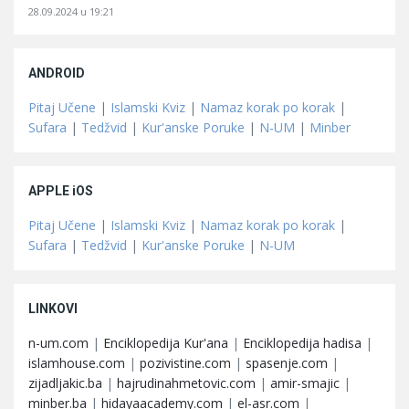
28.09.2024 u 19:21
ANDROID
Pitaj Učene
|
Islamski Kviz
|
Namaz korak po korak
|
Sufara
|
Tedžvid
|
Kur'anske Poruke
|
N-UM
|
Minber
APPLE iOS
Pitaj Učene
|
Islamski Kviz
|
Namaz korak po korak
|
Sufara
|
Tedžvid
|
Kur'anske Poruke
|
N-UM
LINKOVI
n-um.com
|
Enciklopedija Kur'ana
|
Enciklopedija hadisa
|
islamhouse.com
|
pozivistine.com
|
spasenje.com
|
zijadljakic.ba
|
hajrudinahmetovic.com
|
amir-smajic
|
minber.ba
|
hidayaacademy.com
|
el-asr.com
|