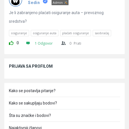
Pitanja
Sedin
Admin
Je li zabranjeno plaćati osiguranje auta – prevoznog
sredstva?
osiguranje
osiguranje auta
plaćati osiguranje
saobraćaj
0
1 Odgovor
0
Prati
Sidebar
PRIJAVA SA PROFILOM
Kako se postavlja pitanje?
Kako se sakupljaju bodovi?
Šta su značke i bodovi?
Najaktivniji članovi