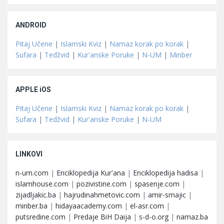
ANDROID
Pitaj Učene
|
Islamski Kviz
|
Namaz korak po korak
|
Sufara
|
Tedžvid
|
Kur'anske Poruke
|
N-UM
|
Minber
APPLE iOS
Pitaj Učene
|
Islamski Kviz
|
Namaz korak po korak
|
Sufara
|
Tedžvid
|
Kur'anske Poruke
|
N-UM
LINKOVI
n-um.com
|
Enciklopedija Kur'ana
|
Enciklopedija hadisa
|
islamhouse.com
|
pozivistine.com
|
spasenje.com
|
zijadljakic.ba
|
hajrudinahmetovic.com
|
amir-smajic
|
minber.ba
|
hidayaacademy.com
|
el-asr.com
|
putsredine.com
|
Predaje BiH Daija
|
s-d-o.org
|
namaz.ba