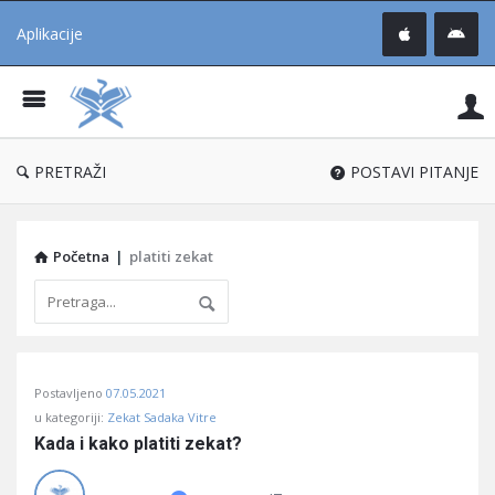
Aplikacije
Pit
Uč
®
PRETRAŽI
POSTAVI PITANJE
Početna
|
platiti zekat
Pitaj
Postavljeno
07.05.2021
Učene
u kategoriji:
Zekat Sadaka Vitre
®
Kada i kako platiti zekat?
Latest