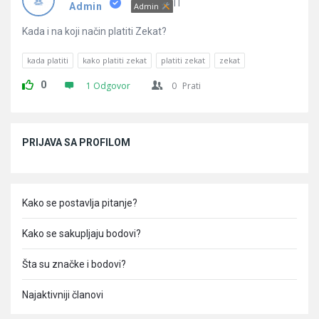
Pitanja
IT
Admin
Admin
Kada i na koji način platiti Zekat?
kada platiti
kako platiti zekat
platiti zekat
zekat
0
1 Odgovor
0
Prati
Sidebar
PRIJAVA SA PROFILOM
Kako se postavlja pitanje?
Kako se sakupljaju bodovi?
Šta su značke i bodovi?
Najaktivniji članovi