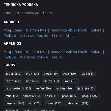
TEHNIČKA PODRŠKA
Email:
pitajucene@gmail.com
ANDROID
Pitaj Učene
|
Islamski Kviz
|
Namaz korak po korak
|
Sufara
|
Tedžvid
|
Kur'anske Poruke
|
N-UM
|
Minber
APPLE iOS
Pitaj Učene
|
Islamski Kviz
|
Namaz korak po korak
|
Sufara
|
Tedžvid
|
Kur'anske Poruke
|
N-UM
TAGOVI
abdest
(582)
brak
(608)
djeca
(189)
dova
(490)
hadis
(340)
hadždž
(207)
hajz
(222)
hidžab
(187)
islam
(353)
kako postupiti
(236)
kur'an
(580)
kurban
(190)
liječenje
(190)
muž
(187)
namaz
(2377)
post
(748)
propis
(432)
propisi
(207)
ramazan
(246)
sihr
(303)
sunnet
(227)
zabranjeno
(231)
zekat
(356)
zikr
(229)
žena
(433)