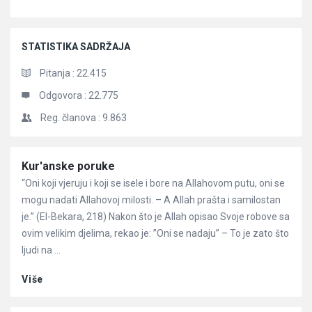
STATISTIKA SADRŽAJA
Pitanja :
22.415
Odgovora :
22.775
Reg. članova :
9.863
Članci
Kur'anske poruke
“Oni koji vjeruju i koji se isele i bore na Allahovom putu, oni se
mogu nadati Allahovoj milosti. – A Allah prašta i samilostan
je.” (El-Bekara, 218) Nakon što je Allah opisao Svoje robove sa
ovim velikim djelima, rekao je: ”Oni se nadaju” – To je zato što
ljudi na ...
Više