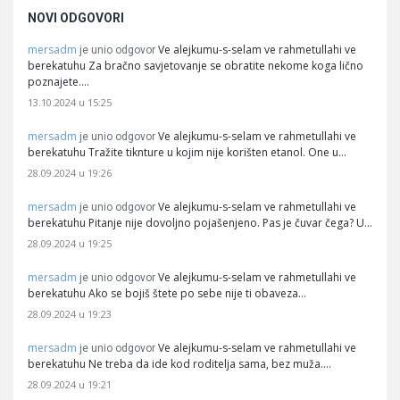
NOVI ODGOVORI
mersadm
Ve alejkumu-s-selam ve rahmetullahi ve
je unio odgovor
berekatuhu Za bračno savjetovanje se obratite nekome koga lično
poznajete.…
13.10.2024 u 15:25
mersadm
Ve alejkumu-s-selam ve rahmetullahi ve
je unio odgovor
berekatuhu Tražite tiknture u kojim nije korišten etanol. One u…
28.09.2024 u 19:26
mersadm
Ve alejkumu-s-selam ve rahmetullahi ve
je unio odgovor
berekatuhu Pitanje nije dovoljno pojašenjeno. Pas je čuvar čega? U…
28.09.2024 u 19:25
mersadm
Ve alejkumu-s-selam ve rahmetullahi ve
je unio odgovor
berekatuhu Ako se bojiš štete po sebe nije ti obaveza…
28.09.2024 u 19:23
mersadm
Ve alejkumu-s-selam ve rahmetullahi ve
je unio odgovor
berekatuhu Ne treba da ide kod roditelja sama, bez muža.…
28.09.2024 u 19:21