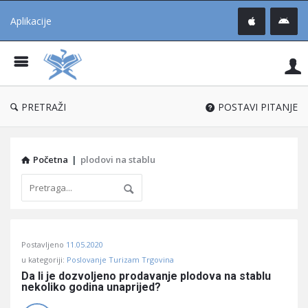
Aplikacije
Pit
Uč
®
PRETRAŽI
POSTAVI PITANJE
Početna
|
plodovi na stablu
Pitaj
Postavljeno
11.05.2020
Učene
u kategoriji:
Poslovanje Turizam Trgovina
®
Da li je dozvoljeno prodavanje plodova na stablu 
nekoliko godina unaprijed?
Latest