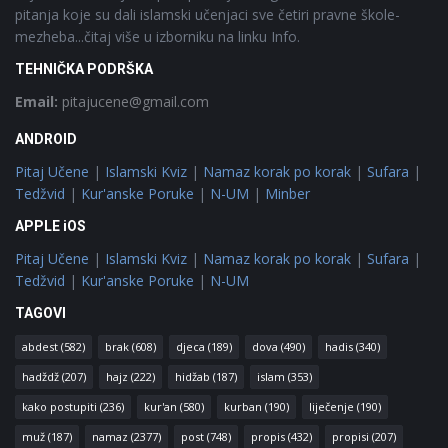
pitanja koje su dali islamski učenjaci sve četiri pravne škole-
mezheba...čitaj više u izborniku na linku Info.
TEHNIČKA PODRŠKA
Email:
pitajucene@gmail.com
ANDROID
Pitaj Učene
|
Islamski Kviz
|
Namaz korak po korak
|
Sufara
|
Tedžvid
|
Kur'anske Poruke
|
N-UM
|
Minber
APPLE iOS
Pitaj Učene
|
Islamski Kviz
|
Namaz korak po korak
|
Sufara
|
Tedžvid
|
Kur'anske Poruke
|
N-UM
TAGOVI
abdest
(582)
brak
(608)
djeca
(189)
dova
(490)
hadis
(340)
hadždž
(207)
hajz
(222)
hidžab
(187)
islam
(353)
kako postupiti
(236)
kur'an
(580)
kurban
(190)
liječenje
(190)
muž
(187)
namaz
(2377)
post
(748)
propis
(432)
propisi
(207)