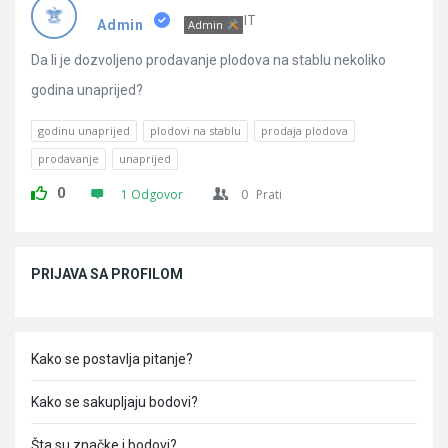
Pitanja
IT
Admin
Admin
Da li je dozvoljeno prodavanje plodova na stablu nekoliko
godina unaprijed?
godinu unaprijed
plodovi na stablu
prodaja plodova
prodavanje
unaprijed
0
1 Odgovor
0
Prati
Sidebar
PRIJAVA SA PROFILOM
Kako se postavlja pitanje?
Kako se sakupljaju bodovi?
Šta su značke i bodovi?