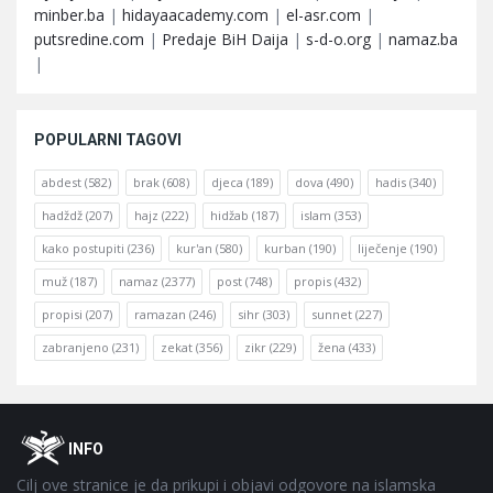
minber.ba
|
hidayaacademy.com
|
el-asr.com
|
putsredine.com
|
Predaje BiH Daija
|
s-d-o.org
|
namaz.ba
|
POPULARNI TAGOVI
abdest
(582)
brak
(608)
djeca
(189)
dova
(490)
hadis
(340)
hadždž
(207)
hajz
(222)
hidžab
(187)
islam
(353)
kako postupiti
(236)
kur'an
(580)
kurban
(190)
liječenje
(190)
muž
(187)
namaz
(2377)
post
(748)
propis
(432)
propisi
(207)
ramazan
(246)
sihr
(303)
sunnet
(227)
zabranjeno
(231)
zekat
(356)
zikr
(229)
žena
(433)
Footer
O
INFO
Cilj ove stranice je da prikupi i objavi odgovore na islamska