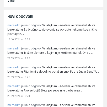
Više
NOVI ODGOVORI
mersadm
Ve alejkumu-s-selam ve rahmetullahi ve
je unio odgovor
berekatuhu Za bračno savjetovanje se obratite nekome koga lično
poznajete.…
13.10.2024 u 15:25
mersadm
Ve alejkumu-s-selam ve rahmetullahi ve
je unio odgovor
berekatuhu Tražite tiknture u kojim nije korišten etanol. One u…
28.09.2024 u 19:26
mersadm
Ve alejkumu-s-selam ve rahmetullahi ve
je unio odgovor
berekatuhu Pitanje nije dovoljno pojašenjeno. Pas je čuvar čega? U…
28.09.2024 u 19:25
mersadm
Ve alejkumu-s-selam ve rahmetullahi ve
je unio odgovor
berekatuhu Ako se bojiš štete po sebe nije ti obaveza…
28.09.2024 u 19:23
mersadm
Ve alejkumu-s-selam ve rahmetullahi ve
je unio odgovor