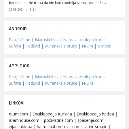
berekatuhu Ne treba da ide kod roditelja sama, bez muža.…
28.09.2024 u 19:21
ANDROID
Pitaj Učene
|
Islamski Kviz
|
Namaz korak po korak
|
Sufara
|
Tedžvid
|
Kur'anske Poruke
|
N-UM
|
Minber
APPLE iOS
Pitaj Učene
|
Islamski Kviz
|
Namaz korak po korak
|
Sufara
|
Tedžvid
|
Kur'anske Poruke
|
N-UM
LINKOVI
n-um.com
|
Enciklopedija Kur'ana
|
Enciklopedija hadisa
|
islamhouse.com
|
pozivistine.com
|
spasenje.com
|
zijadljakic.ba
|
hajrudinahmetovic.com
|
amir-smajic
|