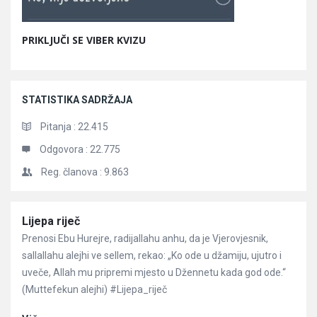
PRIKLJUČI SE VIBER KVIZU
STATISTIKA SADRŽAJA
Pitanja :
22.415
Odgovora :
22.775
Reg. članova :
9.863
Članci
Lijepa riječ
Prenosi Ebu Hurejre, radijallahu anhu, da je Vjerovjesnik,
sallallahu alejhi ve sellem, rekao: „Ko ode u džamiju, ujutro i
uveče, Allah mu pripremi mjesto u Džennetu kada god ode.“
(Muttefekun alejhi) #Lijepa_riječ