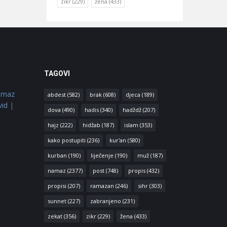
zikr
(229)
žena
(433)
TAGOVI
amaz
abdest
(582)
brak
(608)
djeca
(189)
vid
|
dova
(490)
hadis
(340)
hadždž
(207)
hajz
(222)
hidžab
(187)
islam
(353)
kako postupiti
(236)
kur'an
(580)
kurban
(190)
liječenje
(190)
muž
(187)
namaz
(2377)
post
(748)
propis
(432)
propisi
(207)
ramazan
(246)
sihr
(303)
sunnet
(227)
zabranjeno
(231)
zekat
(356)
zikr
(229)
žena
(433)