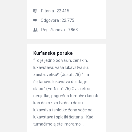
Pitanja :
22.415
Odgovora :
22.775
Reg. članova :
9.863
Članci
Kur'anske poruke
“To je jedno od vaših, ženskih,
lukavstava; vaša lukavstva su,
zaista, velika!” (Jusuf, 28) “….a
šejtanovo lukavstvo doista, je
slabo.” (En-Nisa’, 76) Ovi ajeti se,
nerijetko, pogrešno tumače i koriste
kao dokaz za tvrdnju da su
lukavstva i spletke žena veće od
lukavstava i spletki šejtana… Kad
tumačimo ajete, moramo ...