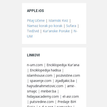
APPLE iOS
Pitaj Učene
|
Islamski Kviz
|
Namaz korak po korak
|
Sufara
|
Tedžvid
|
Kur'anske Poruke
|
N-
UM
LINKOVI
n-um.com
|
Enciklopedija Kur'ana
|
Enciklopedija hadisa
|
islamhouse.com
|
pozivistine.com
|
spasenje.com
|
zijadljakic.ba
|
hajrudinahmetovic.com
|
amir-
smajic
|
minber.ba
|
hidayaacademy.com
|
el-asr.com
|
putsredine.com
|
Predaje BiH
Daija
|
s-d-o.org
|
namaz.ba
|