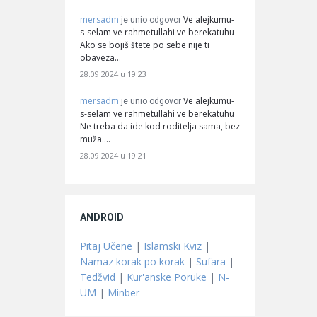
mersadm
Ve alejkumu-
je unio odgovor
s-selam ve rahmetullahi ve berekatuhu
Ako se bojiš štete po sebe nije ti
obaveza…
28.09.2024 u 19:23
mersadm
Ve alejkumu-
je unio odgovor
s-selam ve rahmetullahi ve berekatuhu
Ne treba da ide kod roditelja sama, bez
muža.…
28.09.2024 u 19:21
ANDROID
Pitaj Učene
|
Islamski Kviz
|
Namaz korak po korak
|
Sufara
|
Tedžvid
|
Kur'anske Poruke
|
N-
UM
|
Minber