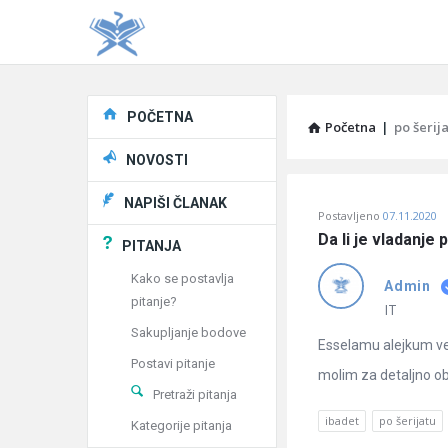
Explore
POČETNA
Početna
|
po šerij
NOVOSTI
Pitaj
NAPIŠI ČLANAK
Postavljeno
07.11.2020
Učene
Da li je vladanje 
PITANJA
®
Kako se postavlja
Admin
pitanje?
Latest
IT
Sakupljanje bodove
Pitanja
Esselamu alejkum ve r
Postavi pitanje
molim za detaljno ob
Pretraži pitanja
ibadet
po šerijatu
Kategorije pitanja