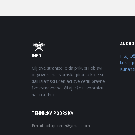
Footer
O
ANDRO
Pitaj U
INFO
korak p
Cilj ove stranice je da prikupi i objavi
Kur'ans
odgovore na islamska pitanja koje su
dali islamski učenjaci sve četiri pravne
škole-mezheba...čitaj više u izborniku
na linku Info.
TEHNIČKA PODRŠKA
Email:
pitajucene@gmail.com