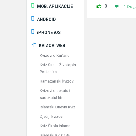
0
MOB. APLIKACIJE
1 Odg
ANDROID
iPHONE iOS
KVIZOVI WEB
Kvizovi o Kur'anu
Kviz Sira – Životopis
Poslanika
Ramazanski kvizovi
Kvizovi o zekatu i
sadekatul fitru
Islamski Dnevni Kviz
Dječiji kvizovi
Kviz Škola Islama
Islamski Kviz 18+