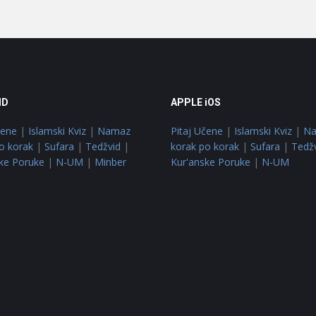
ID
APPLE iOS
čene
|
Islamski Kviz
|
Namaz
Pitaj Učene
|
Islamski Kviz
|
N
o korak
|
Sufara
|
Tedžvid
|
korak po korak
|
Sufara
|
Tedž
ke Poruke
|
N-UM
|
Minber
Kur'anske Poruke
|
N-UM