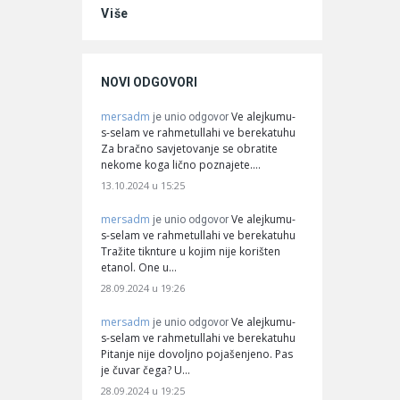
Više
NOVI ODGOVORI
mersadm
Ve alejkumu-
je unio odgovor
s-selam ve rahmetullahi ve berekatuhu
Za bračno savjetovanje se obratite
nekome koga lično poznajete.…
13.10.2024 u 15:25
mersadm
Ve alejkumu-
je unio odgovor
s-selam ve rahmetullahi ve berekatuhu
Tražite tiknture u kojim nije korišten
etanol. One u…
28.09.2024 u 19:26
mersadm
Ve alejkumu-
je unio odgovor
s-selam ve rahmetullahi ve berekatuhu
Pitanje nije dovoljno pojašenjeno. Pas
je čuvar čega? U…
28.09.2024 u 19:25