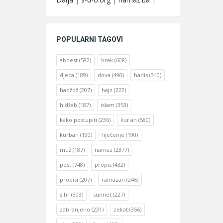
POPULARNI TAGOVI
abdest
(582)
brak
(608)
djeca
(189)
dova
(490)
hadis
(340)
hadždž
(207)
hajz
(222)
hidžab
(187)
islam
(353)
kako postupiti
(236)
kur'an
(580)
kurban
(190)
liječenje
(190)
muž
(187)
namaz
(2377)
post
(748)
propis
(432)
propisi
(207)
ramazan
(246)
sihr
(303)
sunnet
(227)
zabranjeno
(231)
zekat
(356)