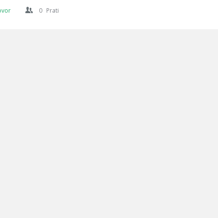
ovor
0
Prati