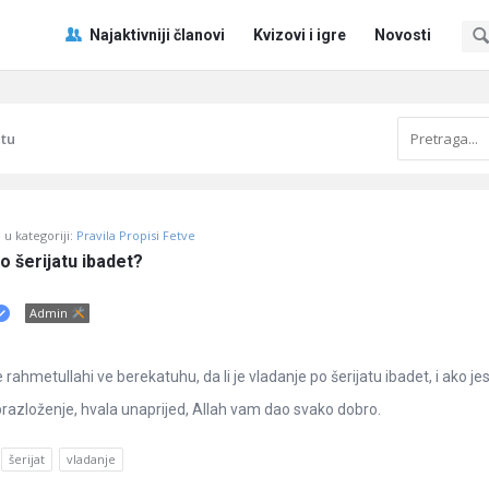
Pitaj
Pitaj
Najaktivniji članovi
Kvizovi i igre
Novosti
Učene
Učene
®
®
Navigacija
atu
u kategoriji:
Pravila Propisi Fetve
po šerijatu ibadet?
Admin
ahmetullahi ve berekatuhu, da li je vladanje po šerijatu ibadet, i ako je
razloženje, hvala unaprijed, Allah vam dao svako dobro.
šerijat
vladanje