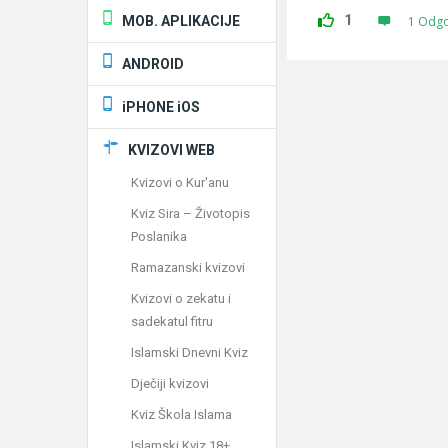
1
MOB. APLIKACIJE
1 Odg
ANDROID
iPHONE iOS
KVIZOVI WEB
Kvizovi o Kur'anu
Kviz Sira – Životopis
Poslanika
Ramazanski kvizovi
Kvizovi o zekatu i
sadekatul fitru
Islamski Dnevni Kviz
Dječiji kvizovi
Kviz Škola Islama
Islamski Kviz 18+