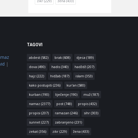
zikr
(229)
žena
(433)
TAGOVI
amaz
abdest
(582)
brak
(608)
djeca
(189)
vid
|
dova
(490)
hadis
(340)
hadždž
(207)
hajz
(222)
hidžab
(187)
islam
(353)
kako postupiti
(236)
kur'an
(580)
kurban
(190)
liječenje
(190)
muž
(187)
namaz
(2377)
post
(748)
propis
(432)
propisi
(207)
ramazan
(246)
sihr
(303)
sunnet
(227)
zabranjeno
(231)
zekat
(356)
zikr
(229)
žena
(433)