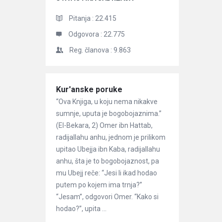
Pitanja :
22.415
Odgovora :
22.775
Reg. članova :
9.863
Članci
Kur'anske poruke
“Ova Knjiga, u koju nema nikakve
sumnje, uputa je bogobojaznima.”
(El-Bekara, 2) Omer ibn Hattab,
radijallahu anhu, jednom je prilikom
upitao Ubejja ibn Kaba, radijallahu
anhu, šta je to bogobojaznost, pa
mu Ubejj reče: “Jesi li ikad hodao
putem po kojem ima trnja?”
“Jesam”, odgovori Omer. “Kako si
hodao?”, upita ...