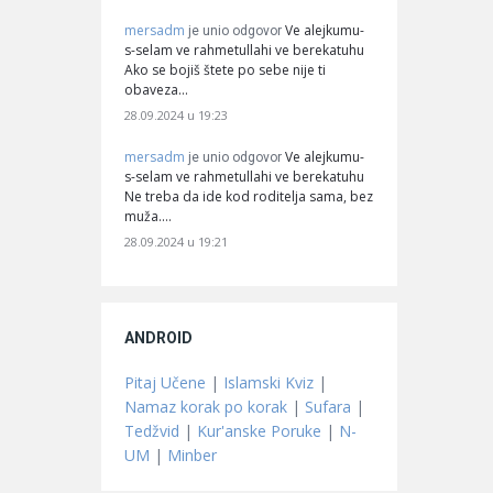
mersadm
Ve alejkumu-
je unio odgovor
s-selam ve rahmetullahi ve berekatuhu
Ako se bojiš štete po sebe nije ti
obaveza…
28.09.2024 u 19:23
mersadm
Ve alejkumu-
je unio odgovor
s-selam ve rahmetullahi ve berekatuhu
Ne treba da ide kod roditelja sama, bez
muža.…
28.09.2024 u 19:21
ANDROID
Pitaj Učene
|
Islamski Kviz
|
Namaz korak po korak
|
Sufara
|
Tedžvid
|
Kur'anske Poruke
|
N-
UM
|
Minber