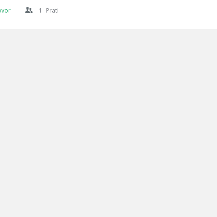
ovor
1
Prati