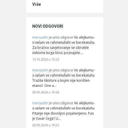
Više
NOVI ODGOVORI
mersadm
Ve alejkumu-
je unio odgovor
s-selam ve rahmetullahi ve berekatuhu
Za bračno savjetovanje se obratite
nekome koga lično poznajete.…
13.10.2024 u 15:25
mersadm
Ve alejkumu-
je unio odgovor
s-selam ve rahmetullahi ve berekatuhu
Tražite tiknture u kojim nije korišten
etanol. One u…
28.09.2024 u 19:26
mersadm
Ve alejkumu-
je unio odgovor
s-selam ve rahmetullahi ve berekatuhu
Pitanje nije dovoljno pojašenjeno. Pas
je čuvar čega? U…
28.09.2024 u 19:25