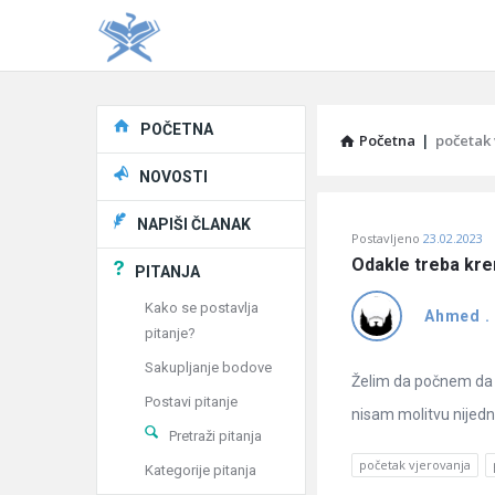
Explore
POČETNA
Početna
|
početak 
NOVOSTI
Pitaj
NAPIŠI ČLANAK
Postavljeno
23.02.2023
Učene
Odakle treba kren
PITANJA
®
Kako se postavlja
Ahmed .
pitanje?
Latest
Sakupljanje bodove
Pitanja
Želim da počnem da b
Postavi pitanje
nisam molitvu nijed
Pretraži pitanja
početak vjerovanja
Kategorije pitanja