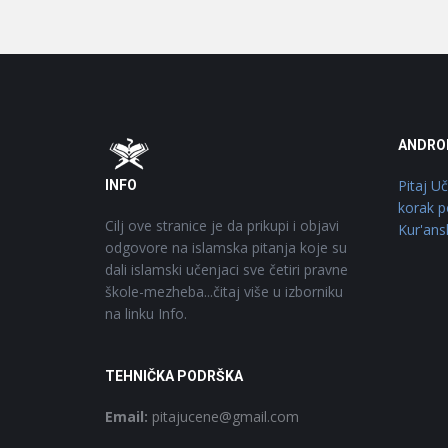
Footer
O
ANDRO
Pitaj U
INFO
korak p
Cilj ove stranice je da prikupi i objavi
Kur'ans
odgovore na islamska pitanja koje su
dali islamski učenjaci sve četiri pravne
škole-mezheba...čitaj više u izborniku
na linku Info.
TEHNIČKA PODRŠKA
Email:
pitajucene@gmail.com