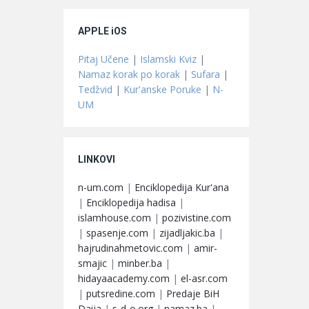
APPLE iOS
Pitaj Učene
|
Islamski Kviz
|
Namaz korak po korak
|
Sufara
|
Tedžvid
|
Kur'anske Poruke
|
N-
UM
LINKOVI
n-um.com
|
Enciklopedija Kur'ana
|
Enciklopedija hadisa
|
islamhouse.com
|
pozivistine.com
|
spasenje.com
|
zijadljakic.ba
|
hajrudinahmetovic.com
|
amir-
smajic
|
minber.ba
|
hidayaacademy.com
|
el-asr.com
|
putsredine.com
|
Predaje BiH
Daija
|
s-d-o.org
|
namaz.ba
|