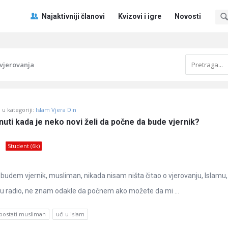
Pitaj
Pitaj
Najaktivniji članovi
Kvizovi i igre
Novosti
Učene
Učene
®
®
Navigacija
vjerovanja
u kategoriji:
Islam Vjera Din
uti kada je neko novi želi da počne da bude vjernik?
Student (6k)
udem vjernik, musliman, nikada nisam ništa čitao o vjerovanju, Islamu,
nu radio, ne znam odakle da počnem ako možete da mi ...
postati musliman
ući u islam