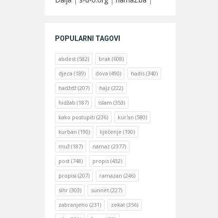
POPULARNI TAGOVI
abdest
(582)
brak
(608)
djeca
(189)
dova
(490)
hadis
(340)
hadždž
(207)
hajz
(222)
hidžab
(187)
islam
(353)
kako postupiti
(236)
kur'an
(580)
kurban
(190)
liječenje
(190)
muž
(187)
namaz
(2377)
post
(748)
propis
(432)
propisi
(207)
ramazan
(246)
sihr
(303)
sunnet
(227)
zabranjeno
(231)
zekat
(356)