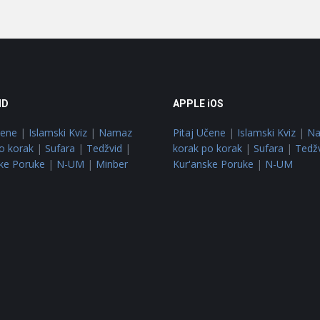
ID
APPLE iOS
čene
|
Islamski Kviz
|
Namaz
Pitaj Učene
|
Islamski Kviz
|
N
o korak
|
Sufara
|
Tedžvid
|
korak po korak
|
Sufara
|
Tedž
ke Poruke
|
N-UM
|
Minber
Kur'anske Poruke
|
N-UM