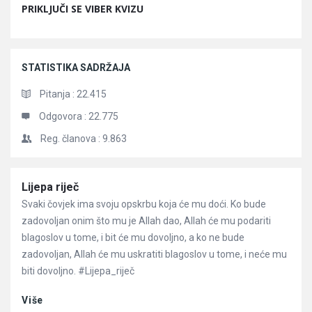
PRIKLJUČI SE VIBER KVIZU
STATISTIKA SADRŽAJA
Pitanja :
22.415
Odgovora :
22.775
Reg. članova :
9.863
Članci
Lijepa riječ
Svaki čovjek ima svoju opskrbu koja će mu doći. Ko bude
zadovoljan onim što mu je Allah dao, Allah će mu podariti
blagoslov u tome, i bit će mu dovoljno, a ko ne bude
zadovoljan, Allah će mu uskratiti blagoslov u tome, i neće mu
biti dovoljno. #Lijepa_riječ
Više