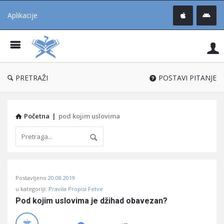
Aplikacije
Pit
Uč
®
PRETRAŽI
POSTAVI PITANJE
Početna
|
pod kojim uslovima
Pitaj
Postavljeno
20.08.2019
Učene
u kategoriji:
Pravila Propisi Fetve
®
Pod kojim uslovima je džihad obavezan?
Latest