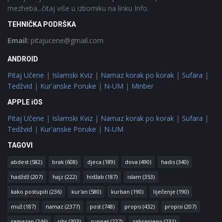
mezheba...čitaj više u izborniku na linku Info.
TEHNIČKA PODRŠKA
Email:
pitajucene@gmail.com
ANDROID
Pitaj Učene
|
Islamski Kviz
|
Namaz korak po korak
|
Sufara
|
Tedžvid
|
Kur'anske Poruke
|
N-UM
|
Minber
APPLE iOS
Pitaj Učene
|
Islamski Kviz
|
Namaz korak po korak
|
Sufara
|
Tedžvid
|
Kur'anske Poruke
|
N-UM
TAGOVI
abdest
(582)
brak
(608)
djeca
(189)
dova
(490)
hadis
(340)
hadždž
(207)
hajz
(222)
hidžab
(187)
islam
(353)
kako postupiti
(236)
kur'an
(580)
kurban
(190)
liječenje
(190)
muž
(187)
namaz
(2377)
post
(748)
propis
(432)
propisi
(207)
ramazan
(246)
sihr
(303)
sunnet
(227)
zabranjeno
(231)