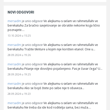
NOVI ODGOVORI
mersadm
Ve alejkumu-s-selam ve rahmetullahi ve
je unio odgovor
berekatuhu Za bračno savjetovanje se obratite nekome koga lično
poznajete.…
13.10.2024 u 15:25
mersadm
Ve alejkumu-s-selam ve rahmetullahi ve
je unio odgovor
berekatuhu Tražite tiknture u kojim nije korišten etanol. One u…
28.09.2024 u 19:26
mersadm
Ve alejkumu-s-selam ve rahmetullahi ve
je unio odgovor
berekatuhu Pitanje nije dovoljno pojašenjeno. Pas je čuvar čega? U…
28.09.2024 u 19:25
mersadm
Ve alejkumu-s-selam ve rahmetullahi ve
je unio odgovor
berekatuhu Ako se bojiš štete po sebe nije ti obaveza…
28.09.2024 u 19:23
mersadm
Ve alejkumu-s-selam ve rahmetullahi ve
je unio odgovor
berekatuhu Ne treba da ide kod roditelja sama, bez muža.…