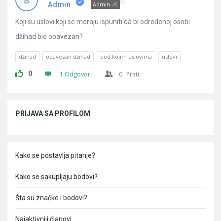
Pitanja
IT
Admin
Admin
Koji su uslovi koji se moraju ispuniti da bi određenoj osobi
džihad bio obavezan?
džihad
obavezan džihad
pod kojim uslovima
uslovi
0
1 Odgovor
0
Prati
Sidebar
PRIJAVA SA PROFILOM
Kako se postavlja pitanje?
Kako se sakupljaju bodovi?
Šta su značke i bodovi?
Najaktivniji članovi