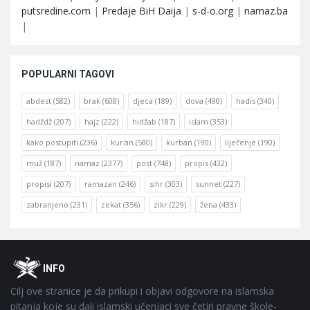
putsredine.com
|
Predaje BiH Daija
|
s-d-o.org
|
namaz.ba
|
POPULARNI TAGOVI
abdest
(582)
brak
(608)
djeca
(189)
dova
(490)
hadis
(340)
hadždž
(207)
hajz
(222)
hidžab
(187)
islam
(353)
kako postupiti
(236)
kur'an
(580)
kurban
(190)
liječenje
(190)
muž
(187)
namaz
(2377)
post
(748)
propis
(432)
propisi
(207)
ramazan
(246)
sihr
(303)
sunnet
(227)
zabranjeno
(231)
zekat
(356)
zikr
(229)
žena
(433)
Footer
O
INFO
Cilj ove stranice je da prikupi i objavi odgovore na islamska
pitanja koje su dali islamski učenjaci sve četiri pravne škole-