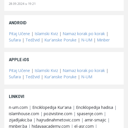
28.09.2024 u 19:21
ANDROID
Pitaj Učene
|
Islamski Kviz
|
Namaz korak po korak
|
Sufara
|
Tedžvid
|
Kur'anske Poruke
|
N-UM
|
Minber
APPLE iOS
Pitaj Učene
|
Islamski Kviz
|
Namaz korak po korak
|
Sufara
|
Tedžvid
|
Kur'anske Poruke
|
N-UM
LINKOVI
n-um.com
|
Enciklopedija Kur'ana
|
Enciklopedija hadisa
|
islamhouse.com
|
pozivistine.com
|
spasenje.com
|
zijadljakic.ba
|
hajrudinahmetovic.com
|
amir-smajic
|
minber.ba
|
hidayaacademy.com
|
el-asr.com
|