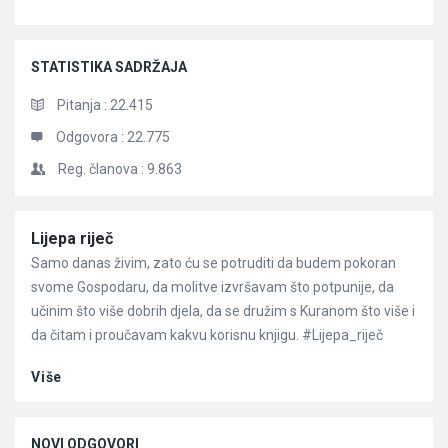
STATISTIKA SADRŽAJA
Pitanja :
22.415
Odgovora :
22.775
Reg. članova :
9.863
Članci
Lijepa riječ
Samo danas živim, zato ću se potruditi da budem pokoran
svome Gospodaru, da molitve izvršavam što potpunije, da
učinim što više dobrih djela, da se družim s Kuranom što više i
da čitam i proučavam kakvu korisnu knjigu. #Lijepa_riječ
Više
NOVI ODGOVORI