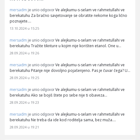
mersadm
Ve alejkumu-s-selam ve rahmetullahi ve
je unio odgovor
berekatuhu Za bračno savjetovanje se obratite nekome koga lično
poznajete.…
13.10.2024 u 15:25
mersadm
Ve alejkumu-s-selam ve rahmetullahi ve
je unio odgovor
berekatuhu Tražite tiknture u kojim nije korišten etanol. One u…
28.09.2024 u 19:26
mersadm
Ve alejkumu-s-selam ve rahmetullahi ve
je unio odgovor
berekatuhu Pitanje nije dovoljno pojašenjeno. Pas je čuvar čega? U…
28.09.2024 u 19:25
mersadm
Ve alejkumu-s-selam ve rahmetullahi ve
je unio odgovor
berekatuhu Ako se bojiš štete po sebe nije ti obaveza…
28.09.2024 u 19:23
mersadm
Ve alejkumu-s-selam ve rahmetullahi ve
je unio odgovor
berekatuhu Ne treba da ide kod roditelja sama, bez muža.…
28.09.2024 u 19:21