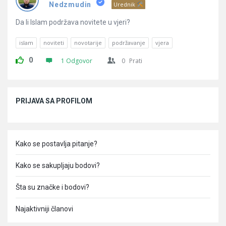
Pitanja
Nedzmudin
Urednik
Da li Islam podržava novitete u vjeri?
islam
noviteti
novotarije
podržavanje
vjera
0
1 Odgovor
0
Prati
Sidebar
PRIJAVA SA PROFILOM
Kako se postavlja pitanje?
Kako se sakupljaju bodovi?
Šta su značke i bodovi?
Najaktivniji članovi