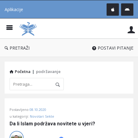
Aplikacije
Pit
Uč
®
PRETRAŽI
POSTAVI PITANJE
Početna
|
podržavanje
Pitaj
Postavljeno
08.10.2020
Učene
u kategoriji:
Novotari Sekte
®
Da li Islam podržava novitete u vjeri?
Latest