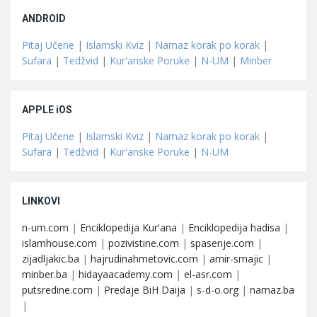
ANDROID
Pitaj Učene
|
Islamski Kviz
|
Namaz korak po korak
|
Sufara
|
Tedžvid
|
Kur'anske Poruke
|
N-UM
|
Minber
APPLE iOS
Pitaj Učene
|
Islamski Kviz
|
Namaz korak po korak
|
Sufara
|
Tedžvid
|
Kur'anske Poruke
|
N-UM
LINKOVI
n-um.com
|
Enciklopedija Kur'ana
|
Enciklopedija hadisa
|
islamhouse.com
|
pozivistine.com
|
spasenje.com
|
zijadljakic.ba
|
hajrudinahmetovic.com
|
amir-smajic
|
minber.ba
|
hidayaacademy.com
|
el-asr.com
|
putsredine.com
|
Predaje BiH Daija
|
s-d-o.org
|
namaz.ba
|