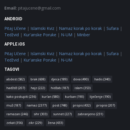
Email:
pitajucene@gmail.com
ANDROID
Pitaj Učene
|
Islamski Kviz
|
Namaz korak po korak
|
Sufara
|
Tedžvid
|
Kur'anske Poruke
|
N-UM
|
Minber
APPLE iOS
Pitaj Učene
|
Islamski Kviz
|
Namaz korak po korak
|
Sufara
|
Tedžvid
|
Kur'anske Poruke
|
N-UM
TAGOVI
abdest
(582)
brak
(608)
djeca
(189)
dova
(490)
hadis
(340)
hadždž
(207)
hajz
(222)
hidžab
(187)
islam
(353)
kako postupiti
(236)
kur'an
(580)
kurban
(190)
liječenje
(190)
muž
(187)
namaz
(2377)
post
(748)
propis
(432)
propisi
(207)
ramazan
(246)
sihr
(303)
sunnet
(227)
zabranjeno
(231)
zekat
(356)
zikr
(229)
žena
(433)