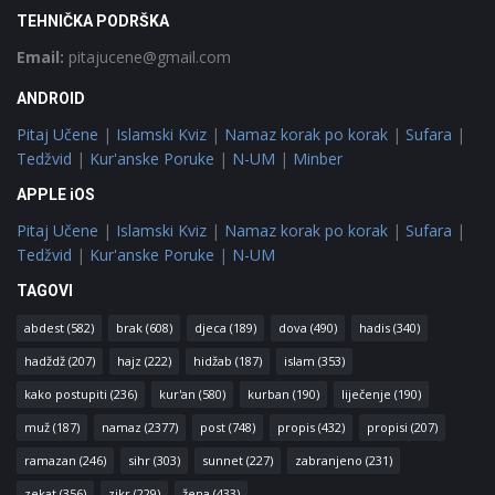
TEHNIČKA PODRŠKA
Email:
pitajucene@gmail.com
ANDROID
Pitaj Učene
|
Islamski Kviz
|
Namaz korak po korak
|
Sufara
|
Tedžvid
|
Kur'anske Poruke
|
N-UM
|
Minber
APPLE iOS
Pitaj Učene
|
Islamski Kviz
|
Namaz korak po korak
|
Sufara
|
Tedžvid
|
Kur'anske Poruke
|
N-UM
TAGOVI
abdest
(582)
brak
(608)
djeca
(189)
dova
(490)
hadis
(340)
hadždž
(207)
hajz
(222)
hidžab
(187)
islam
(353)
kako postupiti
(236)
kur'an
(580)
kurban
(190)
liječenje
(190)
muž
(187)
namaz
(2377)
post
(748)
propis
(432)
propisi
(207)
ramazan
(246)
sihr
(303)
sunnet
(227)
zabranjeno
(231)
zekat
(356)
zikr
(229)
žena
(433)