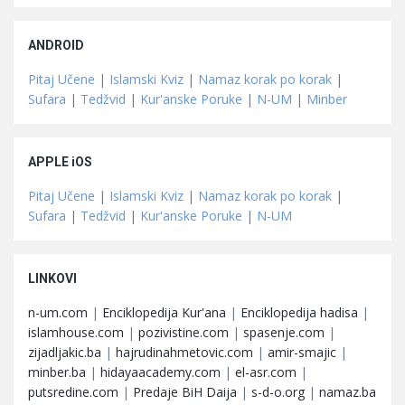
ANDROID
Pitaj Učene
|
Islamski Kviz
|
Namaz korak po korak
|
Sufara
|
Tedžvid
|
Kur'anske Poruke
|
N-UM
|
Minber
APPLE iOS
Pitaj Učene
|
Islamski Kviz
|
Namaz korak po korak
|
Sufara
|
Tedžvid
|
Kur'anske Poruke
|
N-UM
LINKOVI
n-um.com
|
Enciklopedija Kur'ana
|
Enciklopedija hadisa
|
islamhouse.com
|
pozivistine.com
|
spasenje.com
|
zijadljakic.ba
|
hajrudinahmetovic.com
|
amir-smajic
|
minber.ba
|
hidayaacademy.com
|
el-asr.com
|
putsredine.com
|
Predaje BiH Daija
|
s-d-o.org
|
namaz.ba