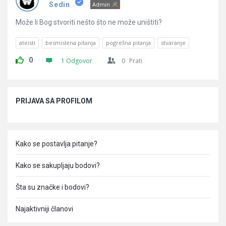
Pitanja
Sedin
Admin
Može li Bog stvoriti nešto što ne može uništiti?
ateisti
besmislena pitanja
pogrešna pitanja
stvaranje
0
1 Odgovor
0
Prati
Sidebar
PRIJAVA SA PROFILOM
Kako se postavlja pitanje?
Kako se sakupljaju bodovi?
Šta su značke i bodovi?
Najaktivniji članovi