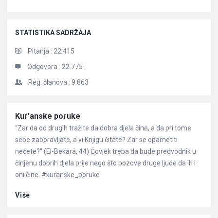
STATISTIKA SADRŽAJA
Pitanja :
22.415
Odgovora :
22.775
Reg. članova :
9.863
Članci
Kur'anske poruke
“Zar da od drugih tražite da dobra djela čine, a da pri tome
sebe zaboravljate, a vi Knjigu čitate? Zar se opametiti
nećete?” (El-Bekara, 44) Čovjek treba da bude predvodnik u
činjenu dobrih djela prije nego što pozove druge ljude da ih i
oni čine. #kuranske_poruke
Više