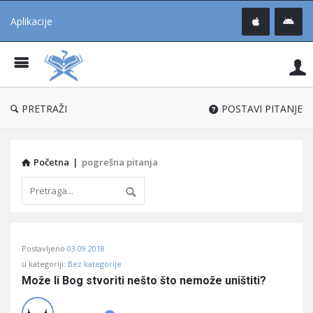
Aplikacije
Pit
Uč
®
PRETRAŽI
POSTAVI PITANJE
Početna
|
pogrešna pitanja
Pitaj
Postavljeno
03.09.2018
Učene
u kategoriji:
Bez kategorije
®
Može li Bog stvoriti nešto što nemože uništiti?
Latest