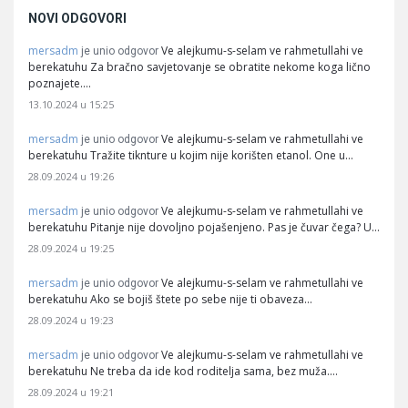
NOVI ODGOVORI
mersadm
Ve alejkumu-s-selam ve rahmetullahi ve
je unio odgovor
berekatuhu Za bračno savjetovanje se obratite nekome koga lično
poznajete.…
13.10.2024 u 15:25
mersadm
Ve alejkumu-s-selam ve rahmetullahi ve
je unio odgovor
berekatuhu Tražite tiknture u kojim nije korišten etanol. One u…
28.09.2024 u 19:26
mersadm
Ve alejkumu-s-selam ve rahmetullahi ve
je unio odgovor
berekatuhu Pitanje nije dovoljno pojašenjeno. Pas je čuvar čega? U…
28.09.2024 u 19:25
mersadm
Ve alejkumu-s-selam ve rahmetullahi ve
je unio odgovor
berekatuhu Ako se bojiš štete po sebe nije ti obaveza…
28.09.2024 u 19:23
mersadm
Ve alejkumu-s-selam ve rahmetullahi ve
je unio odgovor
berekatuhu Ne treba da ide kod roditelja sama, bez muža.…
28.09.2024 u 19:21