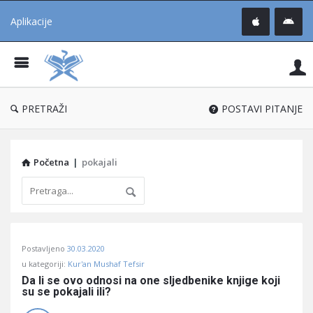
Aplikacije
Pit
Uč
®
PRETRAŽI
POSTAVI PITANJE
Početna
|
pokajali
Pitaj
Postavljeno
30.03.2020
Učene
u kategoriji:
Kur'an Mushaf Tefsir
®
Da li se ovo odnosi na one sljedbenike knjige koji 
su se pokajali ili?
Latest