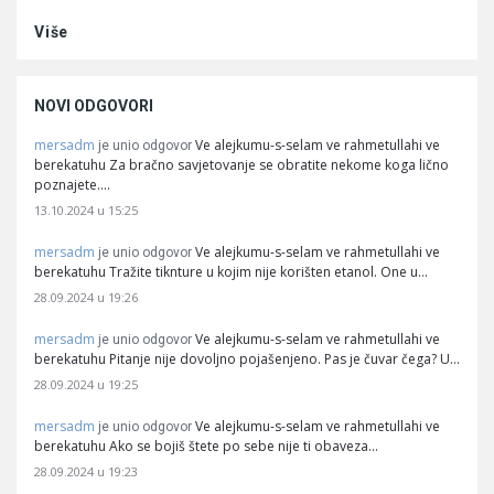
Više
NOVI ODGOVORI
mersadm
Ve alejkumu-s-selam ve rahmetullahi ve
je unio odgovor
berekatuhu Za bračno savjetovanje se obratite nekome koga lično
poznajete.…
13.10.2024 u 15:25
mersadm
Ve alejkumu-s-selam ve rahmetullahi ve
je unio odgovor
berekatuhu Tražite tiknture u kojim nije korišten etanol. One u…
28.09.2024 u 19:26
mersadm
Ve alejkumu-s-selam ve rahmetullahi ve
je unio odgovor
berekatuhu Pitanje nije dovoljno pojašenjeno. Pas je čuvar čega? U…
28.09.2024 u 19:25
mersadm
Ve alejkumu-s-selam ve rahmetullahi ve
je unio odgovor
berekatuhu Ako se bojiš štete po sebe nije ti obaveza…
28.09.2024 u 19:23