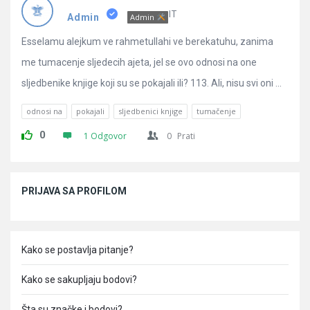
Pitanja
IT
Admin
Admin
Esselamu alejkum ve rahmetullahi ve berekatuhu, zanima
me tumacenje sljedecih ajeta, jel se ovo odnosi na one
sljedbenike knjige koji su se pokajali ili? 113. Ali, nisu svi oni ...
odnosi na
pokajali
sljedbenici knjige
tumačenje
0
1 Odgovor
0
Prati
Sidebar
PRIJAVA SA PROFILOM
Kako se postavlja pitanje?
Kako se sakupljaju bodovi?
Šta su značke i bodovi?