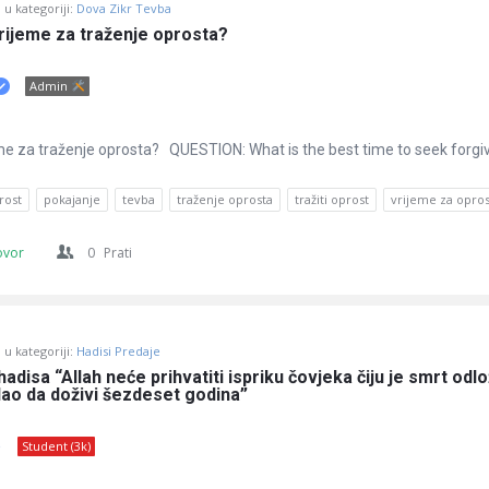
u kategoriji:
Dova Zikr Tevba
vrijeme za traženje oprosta?
Admin
jeme za traženje oprosta? QUESTION: What is the best time to seek forg
rost
pokajanje
tevba
traženje oprosta
tražiti oprost
vrijeme za opros
ovor
0
Prati
u kategoriji:
Hadisi Predaje
disa “Allah neće prihvatiti ispriku čovjeka čiju je smrt odlož
dao da doživi šezdeset godina”
5
Student (3k)