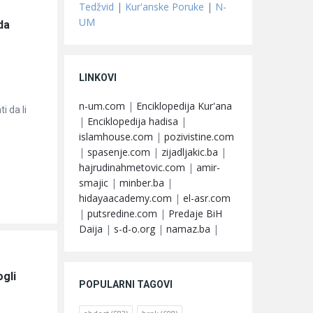
Tedžvid
|
Kur'anske Poruke
|
N-
UM
a 
LINKOVI
n-um.com
|
Enciklopedija Kur'ana
 da li
|
Enciklopedija hadisa
|
islamhouse.com
|
pozivistine.com
|
spasenje.com
|
zijadljakic.ba
|
hajrudinahmetovic.com
|
amir-
smajic
|
minber.ba
|
hidayaacademy.com
|
el-asr.com
|
putsredine.com
|
Predaje BiH
Daija
|
s-d-o.org
|
namaz.ba
|
gli 
POPULARNI TAGOVI