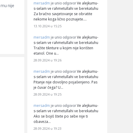
mersadm
Ve alejkumu-
je unio odgovor
k mu nije
s-selam ve rahmetullahi ve berekatuhu
Za bračno savjetovanje se obratite
nekome koga lično poznajete.…
13.10.2024 u 15:25
mersadm
Ve alejkumu-
je unio odgovor
s-selam ve rahmetullahi ve berekatuhu
Tražite tiknture u kojim nije korišten
etanol. One u…
28.09.2024 u 19:26
mersadm
Ve alejkumu-
je unio odgovor
s-selam ve rahmetullahi ve berekatuhu
Pitanje nije dovoljno pojašenjeno. Pas
je čuvar čega? U…
28.09.2024 u 19:25
mersadm
Ve alejkumu-
je unio odgovor
s-selam ve rahmetullahi ve berekatuhu
Ako se bojiš štete po sebe nije ti
obaveza…
28.09.2024 u 19:23