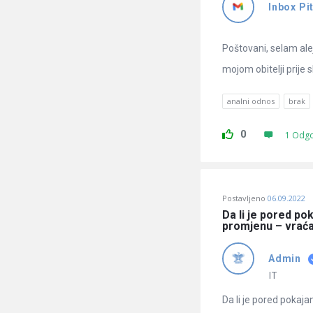
Inbox Pi
Poštovani, selam ale
mojom obitelji prije 
analni odnos
brak
0
1 Odg
Postavljeno
06.09.2022
Da li je pored po
promjenu – vrać
Admin
IT
Da li je pored pokaj