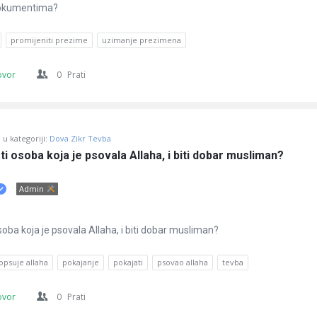
dokumentima?
promijeniti prezime
uzimanje prezimena
ovor
0
Prati
u kategoriji:
Dova Zikr Tevba
ti osoba koja je psovala Allaha, i biti dobar musliman?
Admin
soba koja je psovala Allaha, i biti dobar musliman?
opsuje allaha
pokajanje
pokajati
psovao allaha
tevba
ovor
0
Prati