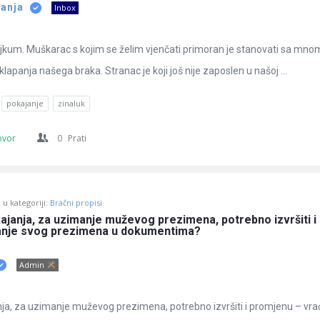
tanja
Inbox
jkum. Muškarac s kojim se želim vjenčati primoran je stanovati sa mnom
sklapanja našega braka. Stranac je koji još nije zaposlen u našoj ...
pokajanje
zinaluk
ovor
0
Prati
u kategoriji:
Bračni propisi
kajanja, za uzimanje muževog prezimena, potrebno izvršiti i 
anje svog prezimena u dokumentima?
Admin
anja, za uzimanje muževog prezimena, potrebno izvršiti i promjenu – vra