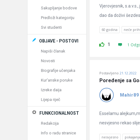
Vjerovjesnik, s.a.v.s.
Sakupljanje bodove
dao da doživi šezdeset
Predloži kategoriju
Svi studenti
60 godina
neće prihv
OBJAVE - POSTOVI
1
1 Odg
Napiši članak
Novosti
Biografije učenjaka
Postavljeno
21.12.2022
Poređenje sa Go
Kur'anske poruke
Izreke daija
Mahir89
Lijepa riječ
FUNKCIONALNOST
Esselamu alejkum,moj
nesvjesno rekao slije
Redakcija
Info o radu stranice
nesvjesno
pokajanj