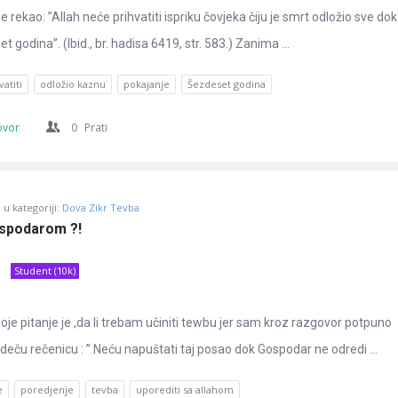
, je rekao: ”Allah neće prihvatiti ispriku čovjeka čiju je smrt odložio sve do
 godina”. (Ibid., br. hadisa 6419, str. 583.) Zanima ...
atiti
odložio kaznu
pokajanje
Šezdeset godina
ovor
0
Prati
u kategoriji:
Dova Zikr Tevba
spodarom ?!
Student (10k)
e pitanje je ,da li trebam učiniti tewbu jer sam kroz razgovor potpuno
deču rečenicu : ” Neću napuštati taj posao dok Gospodar ne odredi ...
e
poredjenje
tevba
uporediti sa allahom