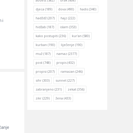
abdest
(582)
brak
(608)
djeca
(189)
dova
(490)
hadis
(340)
hadždž
(207)
hajz
(222)
 i
hidžab
(187)
islam
(353)
kako postupiti
(236)
kur'an
(580)
kurban
(190)
liječenje
(190)
muž
(187)
namaz
(2377)
post
(748)
propis
(432)
propisi
(207)
ramazan
(246)
sihr
(303)
sunnet
(227)
zabranjeno
(231)
zekat
(356)
zikr
(229)
žena
(433)
ćanje