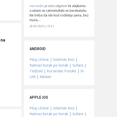
mersadm
Ve alejkumu-
je unio odgovor
s-selam ve rahmetullahi ve berekatuhu
Ne treba da ide kod roditelja sama, bez
muža.…
28.09.2024 u 19:21
na 
ANDROID
Pitaj Učene
|
Islamski Kviz
|
Namaz korak po korak
|
Sufara
|
Tedžvid
|
Kur'anske Poruke
|
N-
UM
|
Minber
APPLE iOS
Pitaj Učene
|
Islamski Kviz
|
Namaz korak po korak
|
Sufara
|