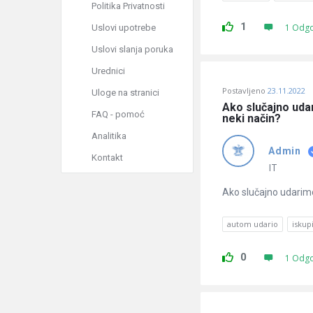
Politika Privatnosti
1
1 Odg
Uslovi upotrebe
Uslovi slanja poruka
Urednici
Postavljeno
23.11.2022
Uloge na stranici
Ako slučajno udar
FAQ - pomoć
neki način?
Analitika
Admin
Kontakt
IT
Ako slučajno udarimo
autom udario
iskupi
0
1 Odg