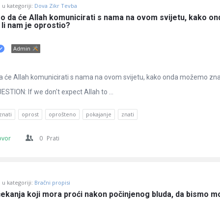
u kategoriji:
Dova Zikr Tevba
 da će Allah komunicirati s nama na ovom svijetu, kako ond
li nam je oprostio?
Admin
 će Allah komunicirati s nama na ovom svijetu, kako onda možemo znati
STION: If we don't expect Allah to ...
znati
oprost
oprošteno
pokajanje
znati
ovor
0
Prati
u kategoriji:
Bračni propisi
 čekanja koji mora proći nakon počinjenog bluda, da bismo mo