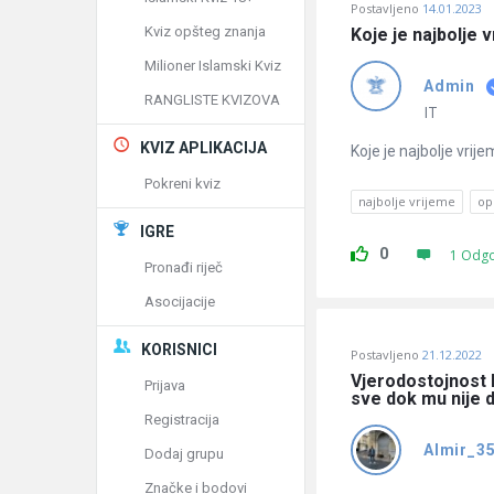
Postavljeno
14.01.2023
Kviz opšteg znanja
Koje je najbolje 
Milioner Islamski Kviz
Admin
RANGLISTE KVIZOVA
IT
KVIZ APLIKACIJA
Koje je najbolje vri
Pokreni kviz
najbolje vrijeme
op
IGRE
0
1 Odg
Pronađi riječ
Asocijacije
KORISNICI
Postavljeno
21.12.2022
Vjerodostojnost ha
Prijava
sve dok mu nije 
Registracija
Almir_3
Dodaj grupu
Značke i bodovi