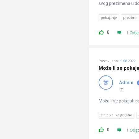
svog prezimena u 
pokajanje
prezime
0
1 Odg
Postavljeno
19.08.2022
Može li se pokaja
Admin
IT
Može li se pokajati o
činio velike grijehe
0
1 Odg