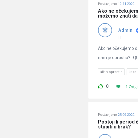
Postavljeno
12.11.2022
Ako ne očekujemo
možemo znati da 
Admin
IT
Ako ne očekujemo da
nam je oprostio? QUE
allah oprostio
kako 
0
1 Odg
Postavljeno
25.09.2022
Postoji li period
stupiti u brak?