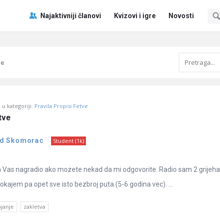
Pitaj
Pitaj
Najaktivniji članovi
Kvizovi i igre
Novosti
Učene
Učene
®
®
Navigacija
je
u kategoriji:
Pravila Propisi Fetve
tve
d Skomorac
Student (1k)
h Vas nagradio ako mozete nekad da mi odgovorite. Radio sam 2 grijeha
kajem pa opet sve isto bezbroj puta.(5-6 godina vec). ...
janje
zakletva