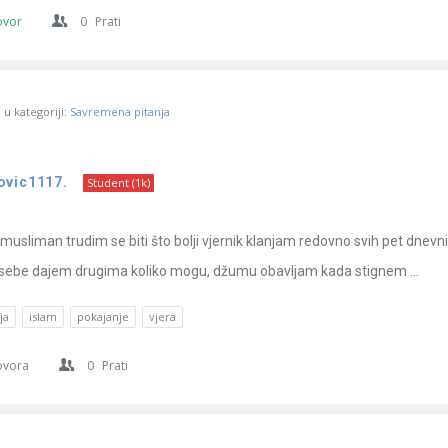
ovor
0
Prati
u kategoriji:
Savremena pitanja
ovic1117.
Student (1k)
musliman trudim se biti što bolji vjernik klanjam redovno svih pet dnevni
sebe dajem drugima koliko mogu, džumu obavljam kada stignem ...
ja
islam
pokajanje
vjera
ovora
0
Prati