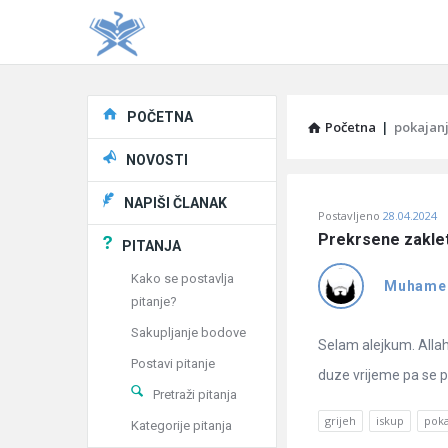
Explore
POČETNA
Početna
|
pokajan
NOVOSTI
Pitaj
NAPIŠI ČLANAK
Postavljeno
28.04.2024
Učene
Prekrsene zakle
PITANJA
®
Kako se postavlja
Muhame
pitanje?
Latest
Sakupljanje bodove
Pitanja
Selam alejkum. Alla
Postavi pitanje
duze vrijeme pa se po
Pretraži pitanja
grijeh
iskup
poka
Kategorije pitanja