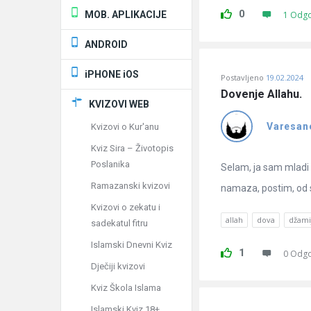
0
MOB. APLIKACIJE
1 Odg
ANDROID
iPHONE iOS
Postavljeno
19.02.2024
Dovenje Allahu.
KVIZOVI WEB
Varesan
Kvizovi o Kur'anu
Kviz Sira – Životopis
Poslanika
Selam, ja sam mladi 
Ramazanski kvizovi
namaza, postim, od 
Kvizovi o zekatu i
allah
dova
džami
sadekatul fitru
Islamski Dnevni Kviz
1
0 Odg
Dječiji kvizovi
Kviz Škola Islama
Islamski Kviz 18+