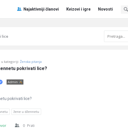
Pitaj
Pitaj
Najaktivniji članovi
Kvizovi i igre
Novosti
Učene
Učene
®
®
Navigacija
 lice
u kategoriji:
Ženska pitanja
žennetu pokrivati lice?
Admin
etu pokrivati lice?
nnetu
žene u džennetu
ovor
0
Prati