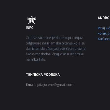
Footer
O
ANDRO
Pitaj U
INFO
korak p
Cilj ove stranice je da prikupi i objavi
Kur'ans
odgovore na islamska pitanja koje su
dali islamski učenjaci sve četiri pravne
škole-mezheba...čitaj više u izborniku
na linku Info.
TEHNIČKA PODRŠKA
Email:
pitajucene@gmail.com