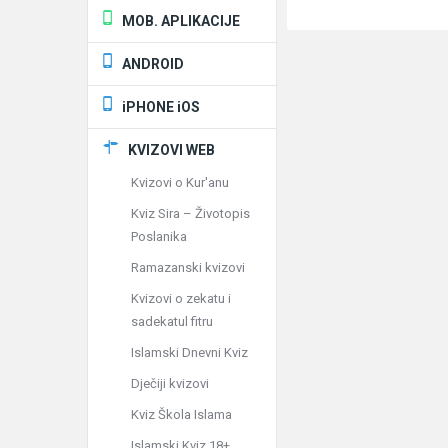
MOB. APLIKACIJE
ANDROID
iPHONE iOS
KVIZOVI WEB
Kvizovi o Kur'anu
Kviz Sira – Životopis
Poslanika
Ramazanski kvizovi
Kvizovi o zekatu i
sadekatul fitru
Islamski Dnevni Kviz
Dječiji kvizovi
Kviz Škola Islama
Islamski Kviz 18+