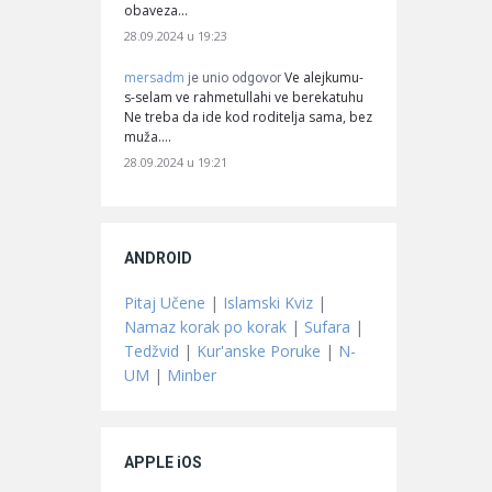
obaveza…
28.09.2024 u 19:23
mersadm
Ve alejkumu-
je unio odgovor
s-selam ve rahmetullahi ve berekatuhu
Ne treba da ide kod roditelja sama, bez
muža.…
28.09.2024 u 19:21
ANDROID
Pitaj Učene
|
Islamski Kviz
|
Namaz korak po korak
|
Sufara
|
Tedžvid
|
Kur'anske Poruke
|
N-
UM
|
Minber
APPLE iOS