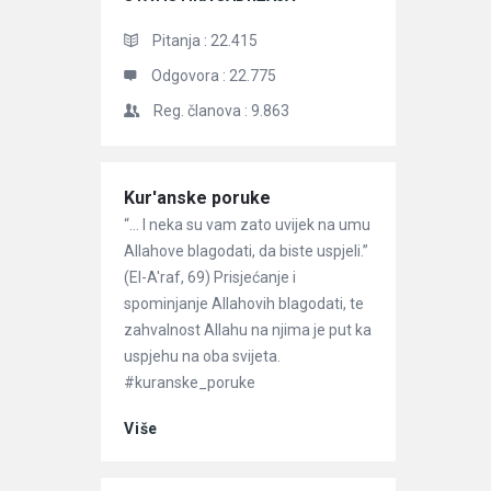
Pitanja :
22.415
Odgovora :
22.775
Reg. članova :
9.863
Članci
Kur'anske poruke
“… l neka su vam zato uvijek na umu
Allahove blagodati, da biste uspjeli.”
(El-A'raf, 69) Prisjećanje i
spominjanje Allahovih blagodati, te
zahvalnost Allahu na njima je put ka
uspjehu na oba svijeta.
#kuranske_poruke
Više