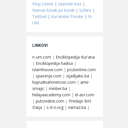
Pitaj Učene
|
Islamski Kviz
|
Namaz korak po korak
|
Sufara
|
Tedžvid
|
Kur'anske Poruke
|
N-
UM
LINKOVI
n-um.com
|
Enciklopedija Kur'ana
|
Enciklopedija hadisa
|
islamhouse.com
|
pozivistine.com
|
spasenje.com
|
zijadljakic.ba
|
hajrudinahmetovic.com
|
amir-
smajic
|
minber.ba
|
hidayaacademy.com
|
el-asr.com
|
putsredine.com
|
Predaje BiH
Daija
|
s-d-o.org
|
namaz.ba
|