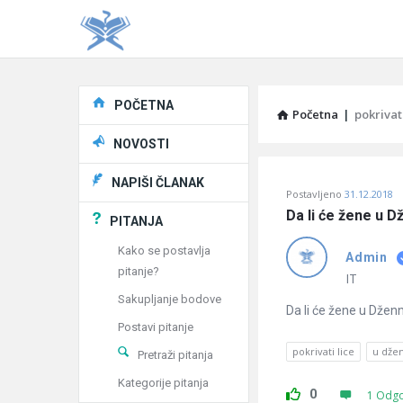
Explore
POČETNA
Početna
|
pokrivati
NOVOSTI
Pitaj
NAPIŠI ČLANAK
Postavljeno
31.12.2018
Učene
Da li će žene u D
PITANJA
®
Kako se postavlja
Admin
pitanje?
Latest
IT
Sakupljanje bodove
Pitanja
Da li će žene u Dženn
Postavi pitanje
pokrivati lice
u dže
Pretraži pitanja
Kategorije pitanja
0
1 Odg