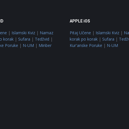
ID
APPLE iOS
čene
|
Islamski Kviz
|
Namaz
Pitaj Učene
|
Islamski Kviz
|
N
o korak
|
Sufara
|
Tedžvid
|
korak po korak
|
Sufara
|
Tedž
ke Poruke
|
N-UM
|
Minber
Kur'anske Poruke
|
N-UM