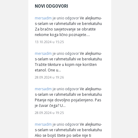
NOVI ODGOVORI
mersadm
Ve alejkumu-
je unio odgovor
s-selam ve rahmetullahi ve berekatuhu
Za bračno savjetovanje se obratite
nekome koga lično poznajete.…
13.10.2024 u 15:25
mersadm
Ve alejkumu-
je unio odgovor
s-selam ve rahmetullahi ve berekatuhu
Tražite tiknture u kojim nije korišten
etanol. One u…
28.09.2024 u 19:26
mersadm
Ve alejkumu-
je unio odgovor
s-selam ve rahmetullahi ve berekatuhu
Pitanje nije dovoljno pojašenjeno. Pas
je čuvar čega? U…
28.09.2024 u 19:25
mersadm
Ve alejkumu-
je unio odgovor
s-selam ve rahmetullahi ve berekatuhu
Ako se bojiš štete po sebe nije ti