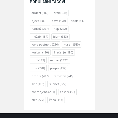
POPULARNI TAGOVI
abdest
(582)
brak
(608)
djeca
(189)
dova
(490)
hadis
(340)
hadždž
(207)
hajz
(222)
hidžab
(187)
islam
(353)
kako postupiti
(236)
kur'an
(580)
kurban
(190)
liječenje
(190)
muž
(187)
namaz
(2377)
post
(748)
propis
(432)
propisi
(207)
ramazan
(246)
sihr
(303)
sunnet
(227)
zabranjeno
(231)
zekat
(356)
zikr
(229)
žena
(433)