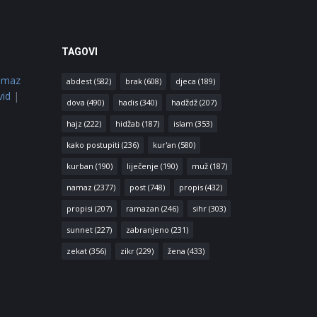
TAGOVI
amaz
abdest
(582)
brak
(608)
djeca
(189)
vid
|
dova
(490)
hadis
(340)
hadždž
(207)
hajz
(222)
hidžab
(187)
islam
(353)
kako postupiti
(236)
kur'an
(580)
kurban
(190)
liječenje
(190)
muž
(187)
namaz
(2377)
post
(748)
propis
(432)
propisi
(207)
ramazan
(246)
sihr
(303)
sunnet
(227)
zabranjeno
(231)
zekat
(356)
zikr
(229)
žena
(433)