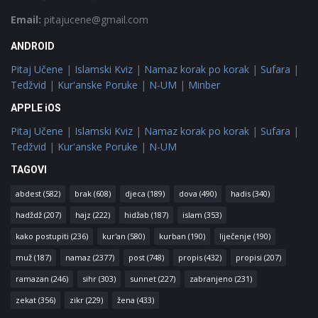
Email:
pitajucene@gmail.com
ANDROID
Pitaj Učene
|
Islamski Kviz
|
Namaz korak po korak
|
Sufara
|
Tedžvid
|
Kur'anske Poruke
|
N-UM
|
Minber
APPLE iOS
Pitaj Učene
|
Islamski Kviz
|
Namaz korak po korak
|
Sufara
|
Tedžvid
|
Kur'anske Poruke
|
N-UM
TAGOVI
abdest
(582)
brak
(608)
djeca
(189)
dova
(490)
hadis
(340)
hadždž
(207)
hajz
(222)
hidžab
(187)
islam
(353)
kako postupiti
(236)
kur'an
(580)
kurban
(190)
liječenje
(190)
muž
(187)
namaz
(2377)
post
(748)
propis
(432)
propisi
(207)
ramazan
(246)
sihr
(303)
sunnet
(227)
zabranjeno
(231)
zekat
(356)
zikr
(229)
žena
(433)