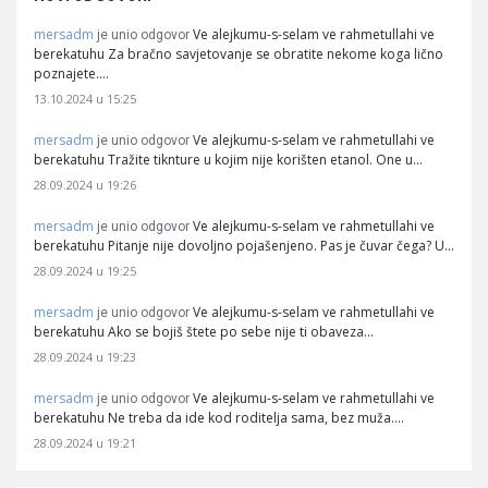
mersadm
Ve alejkumu-s-selam ve rahmetullahi ve
je unio odgovor
berekatuhu Za bračno savjetovanje se obratite nekome koga lično
poznajete.…
13.10.2024 u 15:25
mersadm
Ve alejkumu-s-selam ve rahmetullahi ve
je unio odgovor
berekatuhu Tražite tiknture u kojim nije korišten etanol. One u…
28.09.2024 u 19:26
mersadm
Ve alejkumu-s-selam ve rahmetullahi ve
je unio odgovor
berekatuhu Pitanje nije dovoljno pojašenjeno. Pas je čuvar čega? U…
28.09.2024 u 19:25
mersadm
Ve alejkumu-s-selam ve rahmetullahi ve
je unio odgovor
berekatuhu Ako se bojiš štete po sebe nije ti obaveza…
28.09.2024 u 19:23
mersadm
Ve alejkumu-s-selam ve rahmetullahi ve
je unio odgovor
berekatuhu Ne treba da ide kod roditelja sama, bez muža.…
28.09.2024 u 19:21