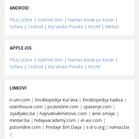
ANDROID
Pitaj Učene
|
Islamski Kviz
|
Namaz korak po korak
|
Sufara
|
Tedžvid
|
Kur'anske Poruke
|
N-UM
|
Minber
APPLE iOS
Pitaj Učene
|
Islamski Kviz
|
Namaz korak po korak
|
Sufara
|
Tedžvid
|
Kur'anske Poruke
|
N-UM
LINKOVI
n-um.com
|
Enciklopedija Kur'ana
|
Enciklopedija hadisa
|
islamhouse.com
|
pozivistine.com
|
spasenje.com
|
zijadljakic.ba
|
hajrudinahmetovic.com
|
amir-smajic
|
minber.ba
|
hidayaacademy.com
|
el-asr.com
|
putsredine.com
|
Predaje BiH Daija
|
s-d-o.org
|
namaz.ba
|