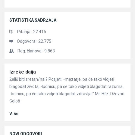
STATISTIKA SADRŽAJA
Pitanja :
22.415
Odgovora :
22.775
Reg. članova :
9.863
Članci
Izreke daija
Želiš biti sretan/na!? Posjeti; -mezarje, pa će tako vidjeti
blagodat života, -ludnicu, pa će tako vidjeti blagodat razuma,
-bolnicu, pa će tako vidjeti blagodat zdravlja!” Mr. Hfz. Dževad
Gološ
Više
NOVI ODGOVORI