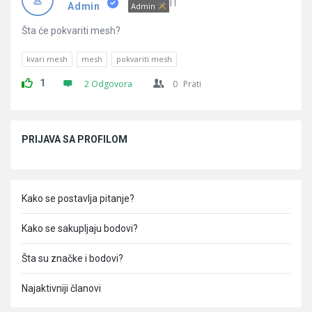
Pitanja
IT
Admin
Admin
Šta će pokvariti mesh?
kvari mesh
mesh
pokvariti mesh
1
2 Odgovora
0
Prati
Sidebar
PRIJAVA SA PROFILOM
Kako se postavlja pitanje?
Kako se sakupljaju bodovi?
Šta su značke i bodovi?
Najaktivniji članovi