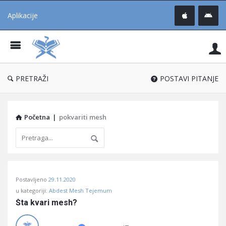
Aplikacije
Pit
Uč
®
PRETRAŽI
POSTAVI PITANJE
Početna
|
pokvariti mesh
Pitaj
Postavljeno
29.11.2020
Učene
u kategoriji:
Abdest Mesh Tejemum
®
Šta kvari mesh?
Latest