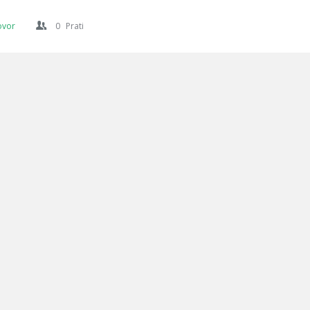
ovor
0
Prati