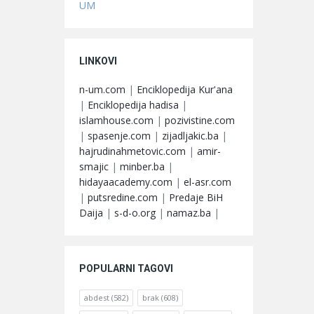
UM
LINKOVI
n-um.com
|
Enciklopedija Kur'ana
|
Enciklopedija hadisa
|
islamhouse.com
|
pozivistine.com
|
spasenje.com
|
zijadljakic.ba
|
hajrudinahmetovic.com
|
amir-
smajic
|
minber.ba
|
hidayaacademy.com
|
el-asr.com
|
putsredine.com
|
Predaje BiH
Daija
|
s-d-o.org
|
namaz.ba
|
POPULARNI TAGOVI
abdest
(582)
brak
(608)