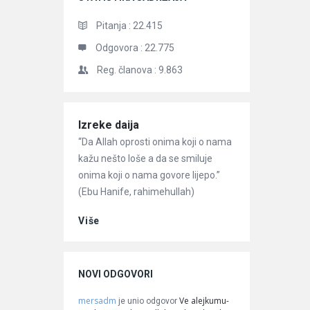
Pitanja :
22.415
Odgovora :
22.775
Reg. članova :
9.863
Članci
Izreke daija
“Da Allah oprosti onima koji o nama
kažu nešto loše a da se smiluje
onima koji o nama govore lijepo.”
(Ebu Hanife, rahimehullah)
Više
NOVI ODGOVORI
mersadm
Ve alejkumu-
je unio odgovor