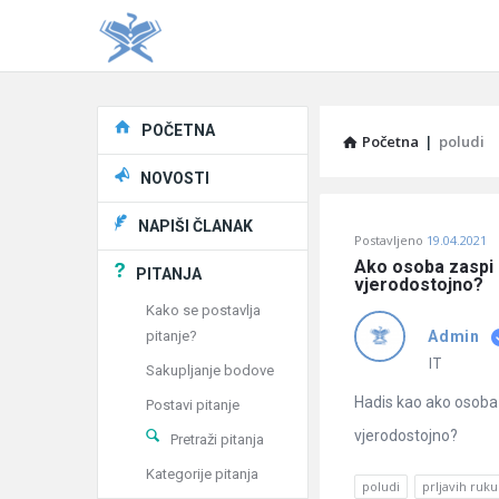
Explore
POČETNA
Početna
|
poludi
NOVOSTI
Pitaj
NAPIŠI ČLANAK
Postavljeno
19.04.2021
Učene
Ako osoba zaspi m
PITANJA
vjerodostojno?
®
Kako se postavlja
pitanje?
Admin
Latest
IT
Sakupljanje bodove
Pitanja
Hadis kao ako osoba 
Postavi pitanje
vjerodostojno?
Pretraži pitanja
Kategorije pitanja
poludi
prljavih ruku