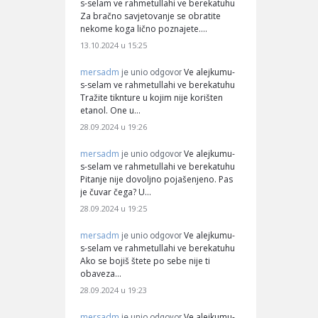
s-selam ve rahmetullahi ve berekatuhu
Za bračno savjetovanje se obratite
nekome koga lično poznajete.…
13.10.2024 u 15:25
mersadm
Ve alejkumu-
je unio odgovor
s-selam ve rahmetullahi ve berekatuhu
Tražite tiknture u kojim nije korišten
etanol. One u…
28.09.2024 u 19:26
mersadm
Ve alejkumu-
je unio odgovor
s-selam ve rahmetullahi ve berekatuhu
Pitanje nije dovoljno pojašenjeno. Pas
je čuvar čega? U…
28.09.2024 u 19:25
mersadm
Ve alejkumu-
je unio odgovor
s-selam ve rahmetullahi ve berekatuhu
Ako se bojiš štete po sebe nije ti
obaveza…
28.09.2024 u 19:23
mersadm
Ve alejkumu-
je unio odgovor