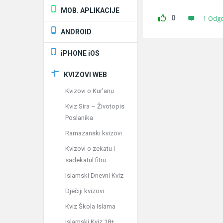
MOB. APLIKACIJE
0
1 Odg
ANDROID
iPHONE iOS
KVIZOVI WEB
Kvizovi o Kur'anu
Kviz Sira – Životopis
Poslanika
Ramazanski kvizovi
Kvizovi o zekatu i
sadekatul fitru
Islamski Dnevni Kviz
Dječiji kvizovi
Kviz Škola Islama
Islamski Kviz 18+