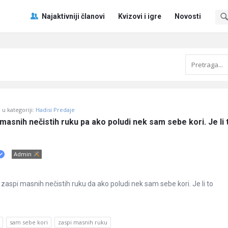
Pitaj
Pitaj
Najaktivniji članovi
Kvizovi i igre
Novosti
Učene
Učene
®
®
Navigacija
u kategoriji:
Hadisi Predaje
asnih nečistih ruku pa ako poludi nek sam sebe kori. Je li t
Admin
zaspi masnih nečistih ruku da ako poludi nek sam sebe kori. Je li to
sam sebe kori
zaspi masnih ruku