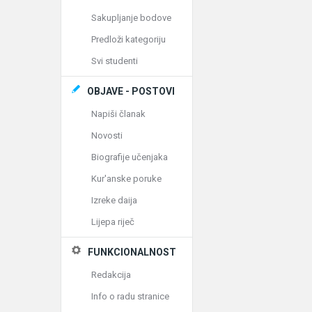
Sakupljanje bodove
Predloži kategoriju
Svi studenti
OBJAVE - POSTOVI
Napiši članak
Novosti
Biografije učenjaka
Kur'anske poruke
Izreke daija
Lijepa riječ
FUNKCIONALNOST
Redakcija
Info o radu stranice