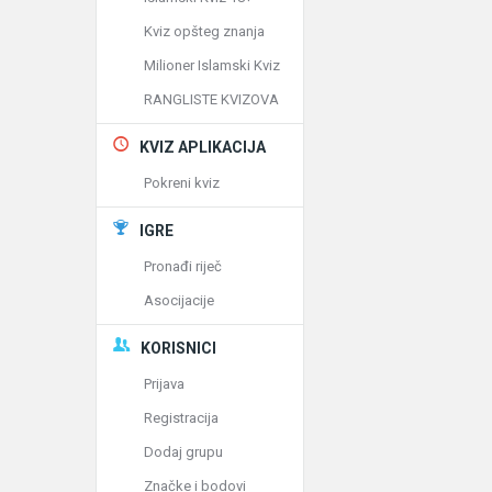
Kviz opšteg znanja
Milioner Islamski Kviz
RANGLISTE KVIZOVA
KVIZ APLIKACIJA
Pokreni kviz
IGRE
Pronađi riječ
Asocijacije
KORISNICI
Prijava
Registracija
Dodaj grupu
Značke i bodovi