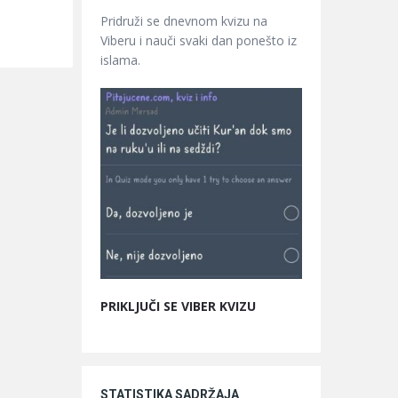
Pridruži se dnevnom kvizu na
Viberu i nauči svaki dan ponešto iz
islama.
PRIKLJUČI SE VIBER KVIZU
STATISTIKA SADRŽAJA