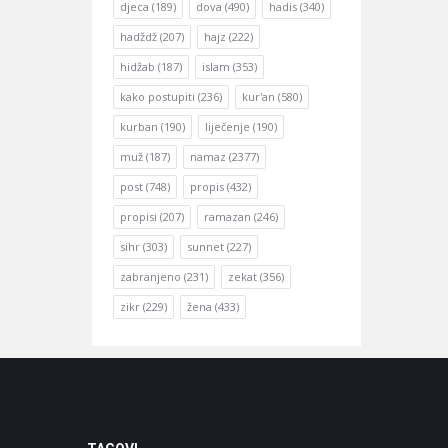
djeca
(189)
dova
(490)
hadis
(340)
hadždž
(207)
hajz
(222)
hidžab
(187)
islam
(353)
kako postupiti
(236)
kur'an
(580)
kurban
(190)
liječenje
(190)
muž
(187)
namaz
(2377)
post
(748)
propis
(432)
propisi
(207)
ramazan
(246)
sihr
(303)
sunnet
(227)
zabranjeno
(231)
zekat
(356)
zikr
(229)
žena
(433)