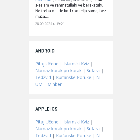
s-selam ve rahmetullahi ve berekatuhu
Ne treba da ide kod roditelja sama, bez
muža.…
28.09.2024 u 19:21
ANDROID
Pitaj Učene
|
Islamski Kviz
|
Namaz korak po korak
|
Sufara
|
Tedžvid
|
Kur'anske Poruke
|
N-
UM
|
Minber
APPLE iOS
Pitaj Učene
|
Islamski Kviz
|
Namaz korak po korak
|
Sufara
|
Tedžvid
|
Kur'anske Poruke
|
N-