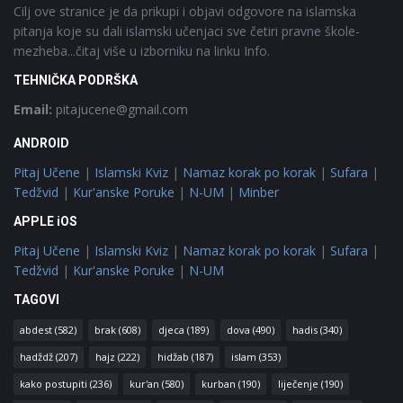
Cilj ove stranice je da prikupi i objavi odgovore na islamska
pitanja koje su dali islamski učenjaci sve četiri pravne škole-
mezheba...čitaj više u izborniku na linku Info.
TEHNIČKA PODRŠKA
Email:
pitajucene@gmail.com
ANDROID
Pitaj Učene
|
Islamski Kviz
|
Namaz korak po korak
|
Sufara
|
Tedžvid
|
Kur'anske Poruke
|
N-UM
|
Minber
APPLE iOS
Pitaj Učene
|
Islamski Kviz
|
Namaz korak po korak
|
Sufara
|
Tedžvid
|
Kur'anske Poruke
|
N-UM
TAGOVI
abdest
(582)
brak
(608)
djeca
(189)
dova
(490)
hadis
(340)
hadždž
(207)
hajz
(222)
hidžab
(187)
islam
(353)
kako postupiti
(236)
kur'an
(580)
kurban
(190)
liječenje
(190)