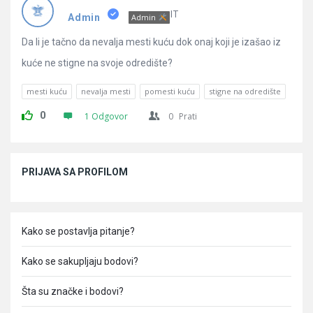
Pitanja
IT
Admin
Admin
Da li je tačno da nevalja mesti kuću dok onaj koji je izašao iz
kuće ne stigne na svoje odredište?
mesti kuću
nevalja mesti
pomesti kuću
stigne na odredište
0
1 Odgovor
0
Prati
Sidebar
PRIJAVA SA PROFILOM
Kako se postavlja pitanje?
Kako se sakupljaju bodovi?
Šta su značke i bodovi?