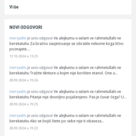
Više
NOVI ODGOVORI
mersadm
Ve alejkumu-s-selam ve rahmetullahi ve
je unio odgovor
berekatuhu Za bračno savjetovanje se obratite nekome koga lično
poznajete.…
13.10.2024 u 15:25
mersadm
Ve alejkumu-s-selam ve rahmetullahi ve
je unio odgovor
berekatuhu Tražite tiknture u kojim nije korišten etanol. One u…
28.09.2024 u 19:26
mersadm
Ve alejkumu-s-selam ve rahmetullahi ve
je unio odgovor
berekatuhu Pitanje nije dovoljno pojašenjeno. Pas je čuvar čega? U…
28.09.2024 u 19:25
mersadm
Ve alejkumu-s-selam ve rahmetullahi ve
je unio odgovor
berekatuhu Ako se bojiš štete po sebe nije ti obaveza…
28.09.2024 u 19:23