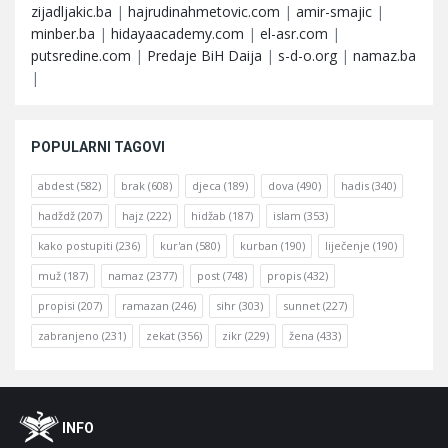
zijadljakic.ba
|
hajrudinahmetovic.com
|
amir-smajic
|
minber.ba
|
hidayaacademy.com
|
el-asr.com
|
putsredine.com
|
Predaje BiH Daija
|
s-d-o.org
|
namaz.ba
|
POPULARNI TAGOVI
abdest
(582)
brak
(608)
djeca
(189)
dova
(490)
hadis
(340)
hadždž
(207)
hajz
(222)
hidžab
(187)
islam
(353)
kako postupiti
(236)
kur'an
(580)
kurban
(190)
liječenje
(190)
muž
(187)
namaz
(2377)
post
(748)
propis
(432)
propisi
(207)
ramazan
(246)
sihr
(303)
sunnet
(227)
zabranjeno
(231)
zekat
(356)
zikr
(229)
žena
(433)
Footer
O
INFO