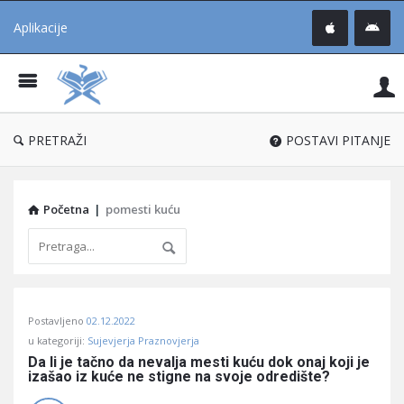
Aplikacije
Pit
Uč
®
PRETRAŽI
POSTAVI PITANJE
Početna
|
pomesti kuću
Pitaj
Postavljeno
02.12.2022
Učene
u kategoriji:
Sujevjerja Praznovjerja
®
Da li je tačno da nevalja mesti kuću dok onaj koji je 
izašao iz kuće ne stigne na svoje odredište?
Latest