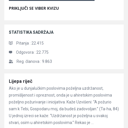
PRIKLJUČI SE VIBER KVIZU
STATISTIKA SADRŽAJA
Pitanja :
22.415
Odgovora :
22.775
Reg. članova :
9.863
Članci
Lijepa riječ
Ako je u dunjalučkim poslovima poželjna uzdržanost,
promišljenost i opreznost, onda je u ahiretskim poslovima
poželjno požurivanje i inicijativa. Kaže Uzvišeni: “A požurio
sam k Tebi, Gospodaru moj, da budeš zadovoljan.” (Ta-ha, 84)
U jednoj izreci se kaže: “Uzdržanost je poželjna u svakoj
stvari, osim u ahiretskim poslovima.” Rekao je ...