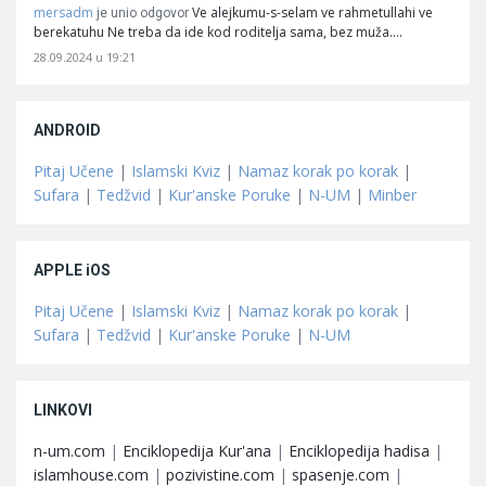
mersadm
Ve alejkumu-s-selam ve rahmetullahi ve
je unio odgovor
berekatuhu Ne treba da ide kod roditelja sama, bez muža.…
28.09.2024 u 19:21
ANDROID
Pitaj Učene
|
Islamski Kviz
|
Namaz korak po korak
|
Sufara
|
Tedžvid
|
Kur'anske Poruke
|
N-UM
|
Minber
APPLE iOS
Pitaj Učene
|
Islamski Kviz
|
Namaz korak po korak
|
Sufara
|
Tedžvid
|
Kur'anske Poruke
|
N-UM
LINKOVI
n-um.com
|
Enciklopedija Kur'ana
|
Enciklopedija hadisa
|
islamhouse.com
|
pozivistine.com
|
spasenje.com
|