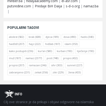
minber.ba
|
hidayaacademy.com
|
el-asr.com
|
putsredine.com
|
Predaje BiH Daija
|
s-d-o.org
|
namaz.ba
|
POPULARNI TAGOVI
abdest
(582)
brak
(608)
djeca
(189)
dova
(490)
hadis
(340)
hadždž
(207)
hajz
(222)
hidžab
(187)
islam
(353)
kako postupiti
(236)
kur'an
(580)
kurban
(190)
liječenje
(190)
muž
(187)
namaz
(2377)
post
(748)
propis
(432)
propisi
(207)
ramazan
(246)
sihr
(303)
sunnet
(227)
zabranjeno
(231)
zekat
(356)
zikr
(229)
žena
(433)
Footer
O
INFO
Cilj ove stranice je da prikupi i objavi odgovore na islamska