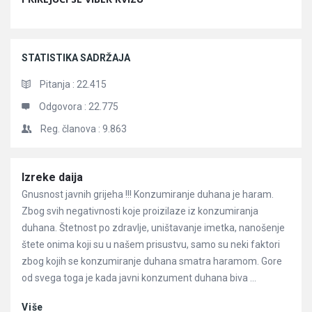
STATISTIKA SADRŽAJA
Pitanja :
22.415
Odgovora :
22.775
Reg. članova :
9.863
Članci
Izreke daija
Gnusnost javnih grijeha !!! Konzumiranje duhana je haram.
Zbog svih negativnosti koje proizilaze iz konzumiranja
duhana. Štetnost po zdravlje, uništavanje imetka, nanošenje
štete onima koji su u našem prisustvu, samo su neki faktori
zbog kojih se konzumiranje duhana smatra haramom. Gore
od svega toga je kada javni konzument duhana biva ...
Više