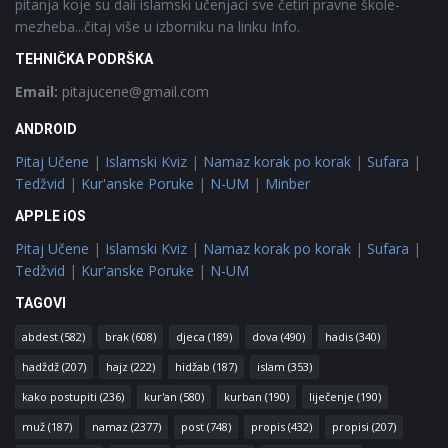
pitanja koje su dali islamski učenjaci sve četiri pravne škole-
mezheba...čitaj više u izborniku na linku Info.
TEHNIČKA PODRŠKA
Email:
pitajucene@gmail.com
ANDROID
Pitaj Učene
|
Islamski Kviz
|
Namaz korak po korak
|
Sufara
|
Tedžvid
|
Kur'anske Poruke
|
N-UM
|
Minber
APPLE iOS
Pitaj Učene
|
Islamski Kviz
|
Namaz korak po korak
|
Sufara
|
Tedžvid
|
Kur'anske Poruke
|
N-UM
TAGOVI
abdest
(582)
brak
(608)
djeca
(189)
dova
(490)
hadis
(340)
hadždž
(207)
hajz
(222)
hidžab
(187)
islam
(353)
kako postupiti
(236)
kur'an
(580)
kurban
(190)
liječenje
(190)
muž
(187)
namaz
(2377)
post
(748)
propis
(432)
propisi
(207)