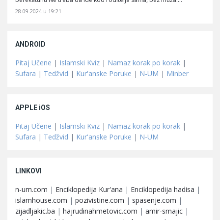
28.09.2024 u 19:21
ANDROID
Pitaj Učene
|
Islamski Kviz
|
Namaz korak po korak
|
Sufara
|
Tedžvid
|
Kur'anske Poruke
|
N-UM
|
Minber
APPLE iOS
Pitaj Učene
|
Islamski Kviz
|
Namaz korak po korak
|
Sufara
|
Tedžvid
|
Kur'anske Poruke
|
N-UM
LINKOVI
n-um.com
|
Enciklopedija Kur'ana
|
Enciklopedija hadisa
|
islamhouse.com
|
pozivistine.com
|
spasenje.com
|
zijadljakic.ba
|
hajrudinahmetovic.com
|
amir-smajic
|