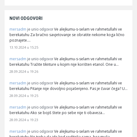
NOVI ODGOVORI
mersadm
Ve alejkumu-s-selam ve rahmetullahi ve
je unio odgovor
berekatuhu Za bračno savjetovanje se obratite nekome koga lično
poznajete.…
13.10.2024 u 15:25
mersadm
Ve alejkumu-s-selam ve rahmetullahi ve
je unio odgovor
berekatuhu Tražite tiknture u kojim nije korišten etanol. One u…
28.09.2024 u 19:26
mersadm
Ve alejkumu-s-selam ve rahmetullahi ve
je unio odgovor
berekatuhu Pitanje nije dovoljno pojašenjeno. Pas je čuvar čega? U…
28.09.2024 u 19:25
mersadm
Ve alejkumu-s-selam ve rahmetullahi ve
je unio odgovor
berekatuhu Ako se bojiš štete po sebe nije ti obaveza…
28.09.2024 u 19:23
mersadm
Ve alejkumu-s-selam ve rahmetullahi ve
je unio odgovor
berekatuhu Ne treba da ide kod roditelja sama, bez muža.…