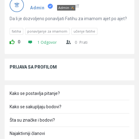
Pitanja
IT
Admin
Admin
Da li je dozvoljeno ponavljati Fatihu za imamom ajet po ajet?
fatiha
ponavljanje za imamom
učenje fatihe
0
1 Odgovor
0
Prati
Sidebar
PRIJAVA SA PROFILOM
Kako se postavlja pitanje?
Kako se sakupljaju bodovi?
Šta su značke i bodovi?
Najaktivniji članovi