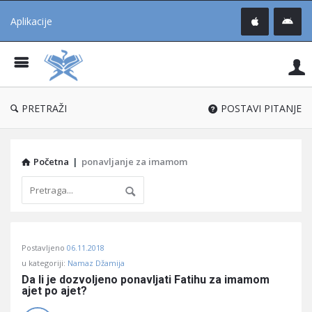
Aplikacije
Pit
Uč
®
PRETRAŽI
POSTAVI PITANJE
Početna
|
ponavljanje za imamom
Pitaj
Postavljeno
06.11.2018
Učene
u kategoriji:
Namaz Džamija
®
Da li je dozvoljeno ponavljati Fatihu za imamom 
ajet po ajet?
Latest