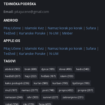
TEHNIČKA PODRŠKA
Email:
pitajucene@gmail.com
ANDROID
Pitaj Učene
|
Islamski Kviz
|
Namaz korak po korak
|
Sufara
|
Tedžvid
|
Kur'anske Poruke
|
N-UM
|
Minber
APPLE iOS
Pitaj Učene
|
Islamski Kviz
|
Namaz korak po korak
|
Sufara
|
Tedžvid
|
Kur'anske Poruke
|
N-UM
TAGOVI
abdest
(582)
brak
(608)
djeca
(189)
dova
(490)
hadis
(340)
hadždž
(207)
hajz
(222)
hidžab
(187)
islam
(353)
kako postupiti
(236)
kur'an
(580)
kurban
(190)
liječenje
(190)
muž
(187)
namaz
(2377)
post
(748)
propis
(432)
propisi
(207)
ramazan
(246)
sihr
(303)
sunnet
(227)
zabranjeno
(231)
zekat
(356)
zikr
(229)
žena
(433)