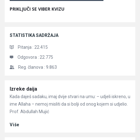
PRIKLJUČI SE VIBER KVIZU
STATISTIKA SADRŽAJA
Pitanja :
22.415
Odgovora :
22.775
Reg. članova :
9.863
Članci
Izreke daija
Kada daješ sadaku, imaj dvije stvari na umu: – udjeli iskreno, u
ime Allaha – nemoj misliti da si bolji od onog kojem si udjelio.
Prof. Abdullah Mujić
Više