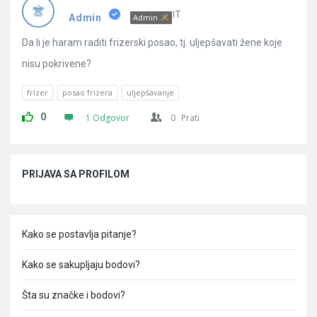
Pitanja
IT
Admin
Admin
Da li je haram raditi frizerski posao, tj. uljepšavati žene koje
nisu pokrivene?
frizer
posao frizera
uljepšavanje
0
1 Odgovor
0
Prati
Sidebar
PRIJAVA SA PROFILOM
Kako se postavlja pitanje?
Kako se sakupljaju bodovi?
Šta su značke i bodovi?