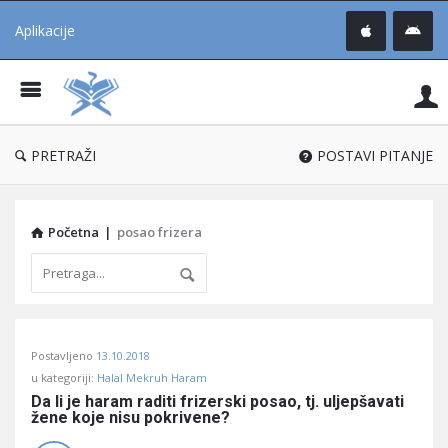
Aplikacije
Pit
Uč
®
PRETRAŽI
POSTAVI PITANJE
Početna
|
posao frizera
Pitaj
Postavljeno
13.10.2018
Učene
u kategoriji:
Halal Mekruh Haram
®
Da li je haram raditi frizerski posao, tj. uljepšavati 
žene koje nisu pokrivene?
Latest