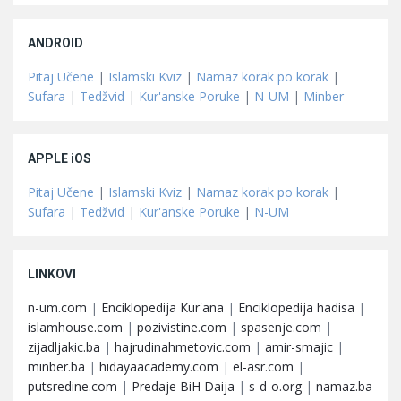
ANDROID
Pitaj Učene
|
Islamski Kviz
|
Namaz korak po korak
|
Sufara
|
Tedžvid
|
Kur'anske Poruke
|
N-UM
|
Minber
APPLE iOS
Pitaj Učene
|
Islamski Kviz
|
Namaz korak po korak
|
Sufara
|
Tedžvid
|
Kur'anske Poruke
|
N-UM
LINKOVI
n-um.com
|
Enciklopedija Kur'ana
|
Enciklopedija hadisa
|
islamhouse.com
|
pozivistine.com
|
spasenje.com
|
zijadljakic.ba
|
hajrudinahmetovic.com
|
amir-smajic
|
minber.ba
|
hidayaacademy.com
|
el-asr.com
|
putsredine.com
|
Predaje BiH Daija
|
s-d-o.org
|
namaz.ba