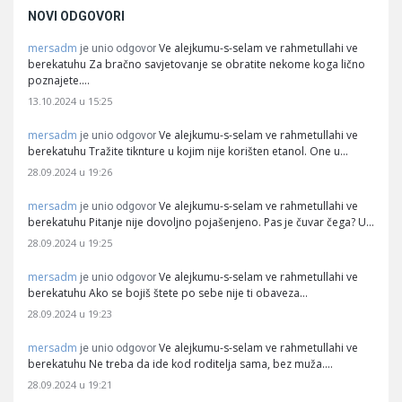
NOVI ODGOVORI
mersadm
Ve alejkumu-s-selam ve rahmetullahi ve
je unio odgovor
berekatuhu Za bračno savjetovanje se obratite nekome koga lično
poznajete.…
13.10.2024 u 15:25
mersadm
Ve alejkumu-s-selam ve rahmetullahi ve
je unio odgovor
berekatuhu Tražite tiknture u kojim nije korišten etanol. One u…
28.09.2024 u 19:26
mersadm
Ve alejkumu-s-selam ve rahmetullahi ve
je unio odgovor
berekatuhu Pitanje nije dovoljno pojašenjeno. Pas je čuvar čega? U…
28.09.2024 u 19:25
mersadm
Ve alejkumu-s-selam ve rahmetullahi ve
je unio odgovor
berekatuhu Ako se bojiš štete po sebe nije ti obaveza…
28.09.2024 u 19:23
mersadm
Ve alejkumu-s-selam ve rahmetullahi ve
je unio odgovor
berekatuhu Ne treba da ide kod roditelja sama, bez muža.…
28.09.2024 u 19:21