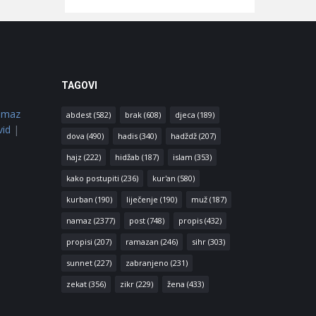
TAGOVI
amaz
abdest
(582)
brak
(608)
djeca
(189)
vid
|
dova
(490)
hadis
(340)
hadždž
(207)
hajz
(222)
hidžab
(187)
islam
(353)
kako postupiti
(236)
kur'an
(580)
kurban
(190)
liječenje
(190)
muž
(187)
namaz
(2377)
post
(748)
propis
(432)
propisi
(207)
ramazan
(246)
sihr
(303)
sunnet
(227)
zabranjeno
(231)
zekat
(356)
zikr
(229)
žena
(433)