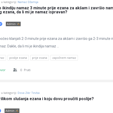
u kategoriji:
Namaz Džamija
ikindiju namaz 3 minute prije ezana za akšam i završio nam
ezana, da li mi je namaz ispravan?
Admin
očeo klanjati 2-3 minute prije ezana za akšam i završio ga 2-3 minute 
 Dakle, da li mi je ikindija namaz ...
maz
poslije ezana
prije ezana
započnem namaz
ovor
0
Prati
u kategoriji:
Dova Zikr Tevba
ilikom slušanja ezana i koju dovu proučiti poslije?
Admin