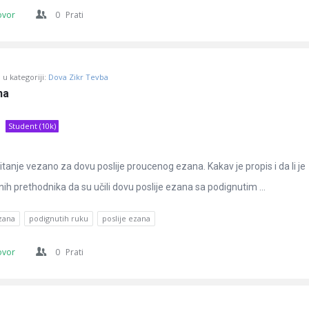
ovor
0
Prati
u kategoriji:
Dova Zikr Tevba
na
Student (10k)
tanje vezano za dovu poslije proucenog ezana. Kakav je propis i da li je
ih prethodnika da su učili dovu poslije ezana sa podignutim ...
zana
podignutih ruku
poslije ezana
ovor
0
Prati