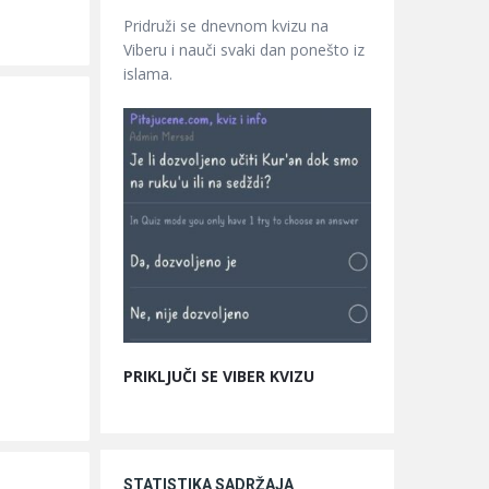
Pridruži se dnevnom kvizu na
Viberu i nauči svaki dan ponešto iz
islama.
PRIKLJUČI SE VIBER KVIZU
STATISTIKA SADRŽAJA