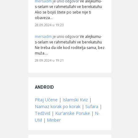
mersadm
Ve alejkumu-
je unio odgovor
s-selam ve rahmetullahi ve berekatuhu
Ako se bojiš štete po sebe nije ti
obaveza…
28.09.2024 u 19:23
mersadm
Ve alejkumu-
je unio odgovor
s-selam ve rahmetullahi ve berekatuhu
Ne treba da ide kod roditelja sama, bez
muža.…
28.09.2024 u 19:21
ANDROID
Pitaj Učene
|
Islamski Kviz
|
Namaz korak po korak
|
Sufara
|
Tedžvid
|
Kur'anske Poruke
|
N-
UM
|
Minber