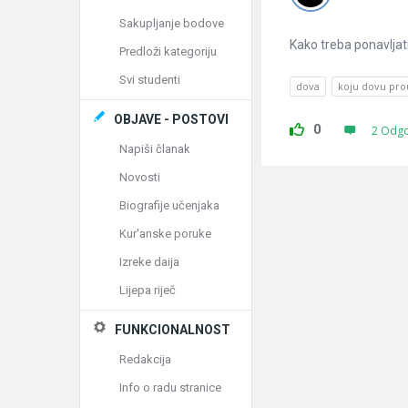
Sakupljanje bodove
Kako treba ponavljat
Predloži kategoriju
Svi studenti
dova
koju dovu prou
OBJAVE - POSTOVI
0
2 Odg
Napiši članak
Novosti
Biografije učenjaka
Kur'anske poruke
Izreke daija
Lijepa riječ
FUNKCIONALNOST
Redakcija
Info o radu stranice