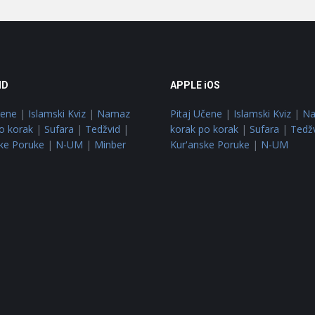
ID
APPLE iOS
čene
|
Islamski Kviz
|
Namaz
Pitaj Učene
|
Islamski Kviz
|
N
o korak
|
Sufara
|
Tedžvid
|
korak po korak
|
Sufara
|
Tedž
ke Poruke
|
N-UM
|
Minber
Kur'anske Poruke
|
N-UM