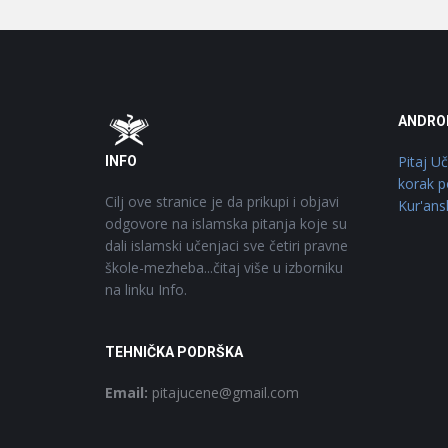
Footer
O
ANDRO
Pitaj U
INFO
korak p
Cilj ove stranice je da prikupi i objavi
Kur'ans
odgovore na islamska pitanja koje su
dali islamski učenjaci sve četiri pravne
škole-mezheba...čitaj više u izborniku
na linku Info.
TEHNIČKA PODRŠKA
Email:
pitajucene@gmail.com