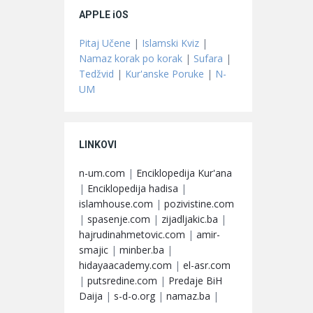
APPLE iOS
Pitaj Učene
|
Islamski Kviz
|
Namaz korak po korak
|
Sufara
|
Tedžvid
|
Kur'anske Poruke
|
N-
UM
LINKOVI
n-um.com
|
Enciklopedija Kur'ana
|
Enciklopedija hadisa
|
islamhouse.com
|
pozivistine.com
|
spasenje.com
|
zijadljakic.ba
|
hajrudinahmetovic.com
|
amir-
smajic
|
minber.ba
|
hidayaacademy.com
|
el-asr.com
|
putsredine.com
|
Predaje BiH
Daija
|
s-d-o.org
|
namaz.ba
|