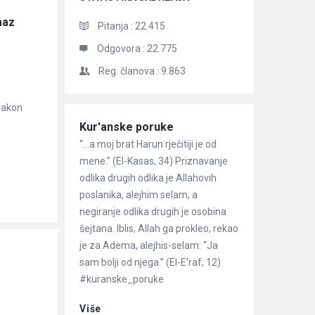
az 
Pitanja :
22.415
Odgovora :
22.775
Reg. članova :
9.863
nakon
Članci
Kur'anske poruke
“…a moj brat Harun rječitiji je od
mene.” (El-Kasas, 34) Priznavanje
odlika drugih odlika je Allahovih
poslanika, alejhim selam, a
negiranje odlika drugih je osobina
šejtana. Iblis, Allah ga prokleo, rekao
je za Adema, alejhis-selam: “Ja
sam bolji od njega.” (El-E'raf, 12)
#kuranske_poruke
Više