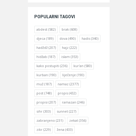
POPULARNI TAGOVI
abdest
(582)
brak
(608)
djeca
(189)
dova
(490)
hadis
(340)
hadždž
(207)
hajz
(222)
hidžab
(187)
islam
(353)
kako postupiti
(236)
kur'an
(580)
kurban
(190)
liječenje
(190)
muž
(187)
namaz
(2377)
post
(748)
propis
(432)
propisi
(207)
ramazan
(246)
sihr
(303)
sunnet
(227)
zabranjeno
(231)
zekat
(356)
zikr
(229)
žena
(433)