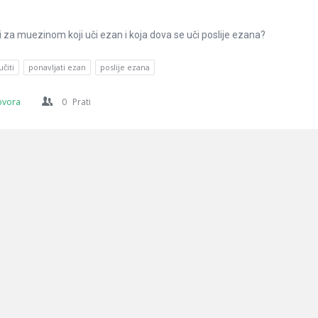
i za muezinom koji uči ezan i koja dova se uči poslije ezana?
čiti
ponavljati ezan
poslije ezana
ovora
0
Prati