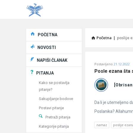
Explore
POČETNA
Početna
|
poslije 
NOVOSTI
Pitaj
NAPIŠI ČLANAK
Postavljeno
21.12.2022
Učene
Posle ezana šta 
PITANJA
®
Kako se postavlja
[Obrisan
pitanje?
Latest
Sakupljanje bodove
Pitanja
Da li je utemeljeno 
Postavi pitanje
Poslanika? Allahum
Pretraži pitanja
namaz
poslije ezan
Kategorije pitanja