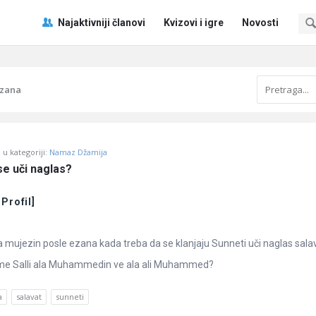
Pitaj
Pitaj
Najaktivniji članovi
Kvizovi i igre
Novosti
Učene
Učene
®
®
Navigacija
ezana
u kategoriji:
Namaz Džamija
se uči naglas?
 Profil]
da mujezin posle ezana kada treba da se klanjaju Sunneti uči naglas sala
me Salli ala Muhammedin ve ala ali Muhammed?
a
salavat
sunneti