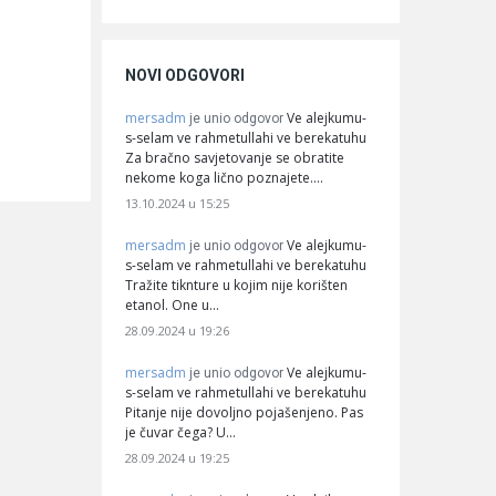
NOVI ODGOVORI
mersadm
Ve alejkumu-
je unio odgovor
s-selam ve rahmetullahi ve berekatuhu
Za bračno savjetovanje se obratite
nekome koga lično poznajete.…
13.10.2024 u 15:25
mersadm
Ve alejkumu-
je unio odgovor
s-selam ve rahmetullahi ve berekatuhu
Tražite tiknture u kojim nije korišten
etanol. One u…
28.09.2024 u 19:26
mersadm
Ve alejkumu-
je unio odgovor
s-selam ve rahmetullahi ve berekatuhu
Pitanje nije dovoljno pojašenjeno. Pas
je čuvar čega? U…
28.09.2024 u 19:25