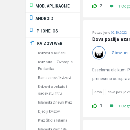
2
MOB. APLIKACIJE
1 Odg
ANDROID
iPHONE iOS
Postavljeno
02.10.2022
Dova poslije eza
KVIZOVI WEB
Zimzim
Kvizovi o Kur'anu
Kviz Sira – Životopis
Poslanika
Esselamu alejkum. Pi
Ramazanski kvizovi
preneseno od ispravn
Kvizovi o zekatu i
dova
dova poslije e
sadekatul fitru
Islamski Dnevni Kviz
1
1 Odg
Dječiji kvizovi
Kviz Škola Islama
Islamski Kviz 18+