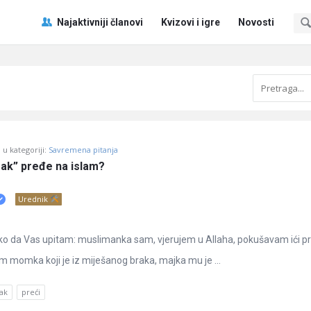
Pitaj
Pitaj
Najaktivniji članovi
Kvizovi i igre
Novosti
Učene
Učene
®
®
Navigacija
u kategoriji:
Savremena pitanja
ak” pređe na islam?
Urednik
ko da Vas upitam: muslimanka sam, vjerujem u Allaha, pokušavam ići p
 momka koji je iz miješanog braka, majka mu je ...
ak
preći