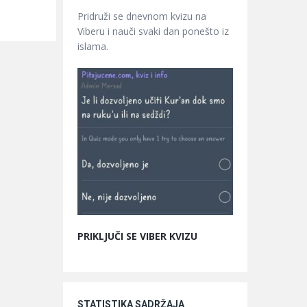
Pridruži se dnevnom kvizu na
Viberu i nauči svaki dan ponešto iz
islama.
PRIKLJUČI SE VIBER KVIZU
STATISTIKA SADRŽAJA