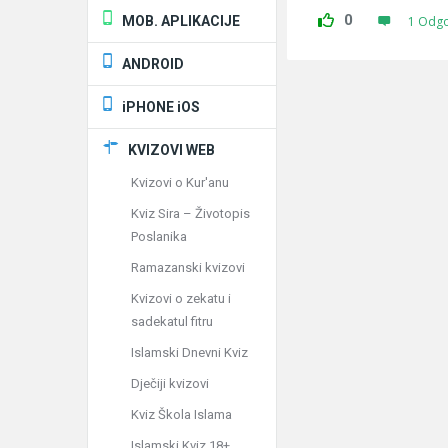
0
MOB. APLIKACIJE
1 Odg
ANDROID
iPHONE iOS
KVIZOVI WEB
Kvizovi o Kur'anu
Kviz Sira – Životopis
Poslanika
Ramazanski kvizovi
Kvizovi o zekatu i
sadekatul fitru
Islamski Dnevni Kviz
Dječiji kvizovi
Kviz Škola Islama
Islamski Kviz 18+