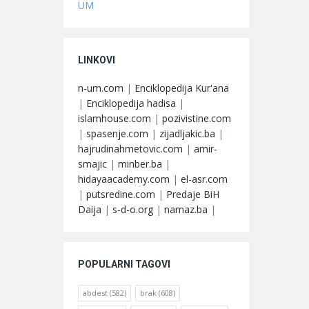
UM
LINKOVI
n-um.com
|
Enciklopedija Kur'ana
|
Enciklopedija hadisa
|
islamhouse.com
|
pozivistine.com
|
spasenje.com
|
zijadljakic.ba
|
hajrudinahmetovic.com
|
amir-
smajic
|
minber.ba
|
hidayaacademy.com
|
el-asr.com
|
putsredine.com
|
Predaje BiH
Daija
|
s-d-o.org
|
namaz.ba
|
POPULARNI TAGOVI
abdest
(582)
brak
(608)