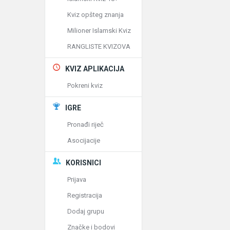
Kviz opšteg znanja
Milioner Islamski Kviz
RANGLISTE KVIZOVA
KVIZ APLIKACIJA
Pokreni kviz
IGRE
Pronađi riječ
Asocijacije
KORISNICI
Prijava
Registracija
Dodaj grupu
Značke i bodovi