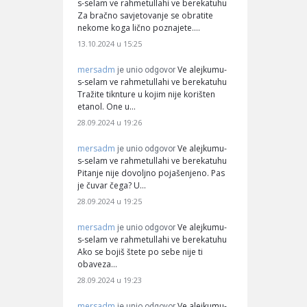
s-selam ve rahmetullahi ve berekatuhu
Za bračno savjetovanje se obratite
nekome koga lično poznajete.…
13.10.2024 u 15:25
mersadm
Ve alejkumu-
je unio odgovor
s-selam ve rahmetullahi ve berekatuhu
Tražite tiknture u kojim nije korišten
etanol. One u…
28.09.2024 u 19:26
mersadm
Ve alejkumu-
je unio odgovor
s-selam ve rahmetullahi ve berekatuhu
Pitanje nije dovoljno pojašenjeno. Pas
je čuvar čega? U…
28.09.2024 u 19:25
mersadm
Ve alejkumu-
je unio odgovor
s-selam ve rahmetullahi ve berekatuhu
Ako se bojiš štete po sebe nije ti
obaveza…
28.09.2024 u 19:23
mersadm
Ve alejkumu-
je unio odgovor