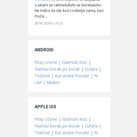
s-selam ve rahmetullahi ve berekatuhu
Ne treba da ide kod roditelja sama, bez
muža.…
28.09.2024 u 19:21
ANDROID
Pitaj Učene
|
Islamski Kviz
|
Namaz korak po korak
|
Sufara
|
Tedžvid
|
Kur'anske Poruke
|
N-
UM
|
Minber
APPLE iOS
Pitaj Učene
|
Islamski Kviz
|
Namaz korak po korak
|
Sufara
|
Tedžvid
|
Kur'anske Poruke
|
N-