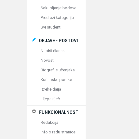
Sakupljanje bodove
Predloži kategoriju
Svi studenti
OBJAVE - POSTOVI
Napiši članak
Novosti
Biografije učenjaka
Kur'anske poruke
Izreke daija
Lijepa riječ
FUNKCIONALNOST
Redakcija
Info o radu stranice