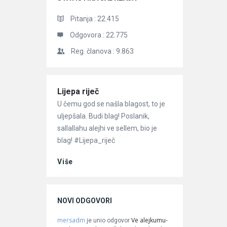
Pitanja :
22.415
Odgovora :
22.775
Reg. članova :
9.863
Članci
Lijepa riječ
U čemu god se našla blagost, to je
uljepšala. Budi blag! Poslanik,
sallallahu alejhi ve sellem, bio je
blag! #Lijepa_riječ
Više
NOVI ODGOVORI
mersadm
Ve alejkumu-
je unio odgovor