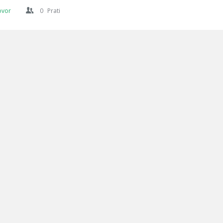
ovor
0
Prati