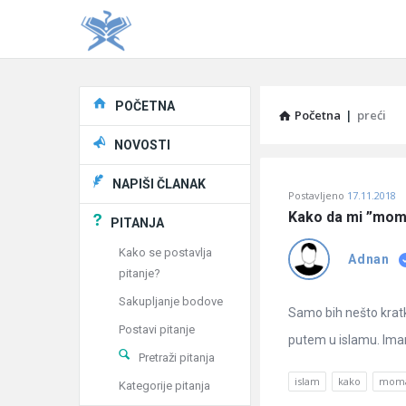
Explore
POČETNA
Početna
|
preći
NOVOSTI
Pitaj
NAPIŠI ČLANAK
Postavljeno
17.11.2018
Učene
Kako da mi ”mom
PITANJA
®
Kako se postavlja
Adnan
pitanje?
Latest
Sakupljanje bodove
Pitanja
Samo bih nešto krat
Postavi pitanje
putem u islamu. Imam
Pretraži pitanja
islam
kako
mom
Kategorije pitanja