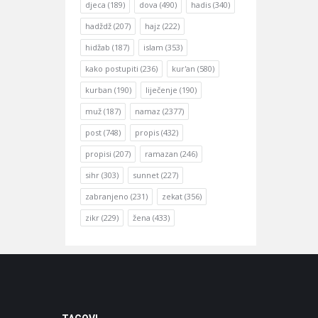
djeca
(189)
dova
(490)
hadis
(340)
hadždž
(207)
hajz
(222)
hidžab
(187)
islam
(353)
kako postupiti
(236)
kur'an
(580)
kurban
(190)
liječenje
(190)
muž
(187)
namaz
(2377)
post
(748)
propis
(432)
propisi
(207)
ramazan
(246)
sihr
(303)
sunnet
(227)
zabranjeno
(231)
zekat
(356)
zikr
(229)
žena
(433)