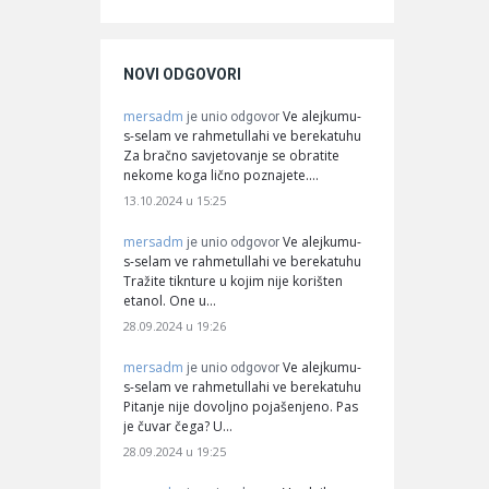
NOVI ODGOVORI
mersadm
Ve alejkumu-
je unio odgovor
s-selam ve rahmetullahi ve berekatuhu
Za bračno savjetovanje se obratite
nekome koga lično poznajete.…
13.10.2024 u 15:25
mersadm
Ve alejkumu-
je unio odgovor
s-selam ve rahmetullahi ve berekatuhu
Tražite tiknture u kojim nije korišten
etanol. One u…
28.09.2024 u 19:26
mersadm
Ve alejkumu-
je unio odgovor
s-selam ve rahmetullahi ve berekatuhu
Pitanje nije dovoljno pojašenjeno. Pas
je čuvar čega? U…
28.09.2024 u 19:25