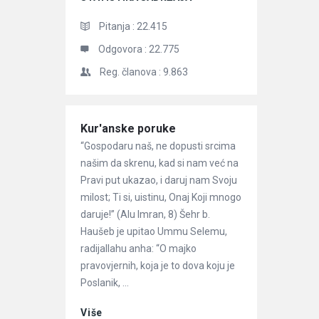
Pitanja :
22.415
Odgovora :
22.775
Reg. članova :
9.863
Članci
Kur'anske poruke
“Gospodaru naš, ne dopusti srcima
našim da skrenu, kad si nam već na
Pravi put ukazao, i daruj nam Svoju
milost; Ti si, uistinu, Onaj Koji mnogo
daruje!” (Alu Imran, 8) Šehr b.
Haušeb je upitao Ummu Selemu,
radijallahu anha: “O majko
pravovjernih, koja je to dova koju je
Poslanik, ...
Više