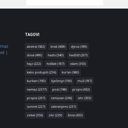
TAGOVI
amaz
abdest
(582)
brak
(608)
djeca
(189)
vid
|
dova
(490)
hadis
(340)
hadždž
(207)
hajz
(222)
hidžab
(187)
islam
(353)
kako postupiti
(236)
kur'an
(580)
kurban
(190)
liječenje
(190)
muž
(187)
namaz
(2377)
post
(748)
propis
(432)
propisi
(207)
ramazan
(246)
sihr
(303)
sunnet
(227)
zabranjeno
(231)
zekat
(356)
zikr
(229)
žena
(433)