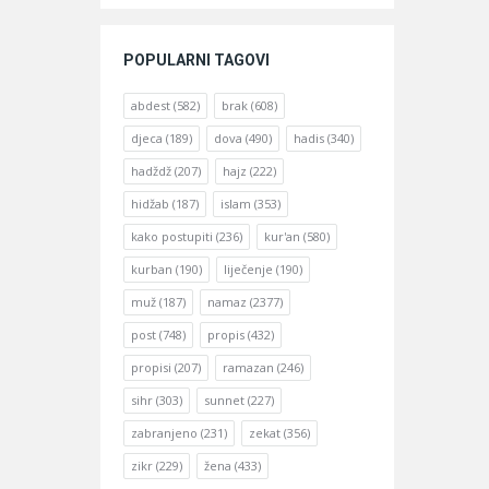
POPULARNI TAGOVI
abdest
(582)
brak
(608)
djeca
(189)
dova
(490)
hadis
(340)
hadždž
(207)
hajz
(222)
hidžab
(187)
islam
(353)
kako postupiti
(236)
kur'an
(580)
kurban
(190)
liječenje
(190)
muž
(187)
namaz
(2377)
post
(748)
propis
(432)
propisi
(207)
ramazan
(246)
sihr
(303)
sunnet
(227)
zabranjeno
(231)
zekat
(356)
zikr
(229)
žena
(433)