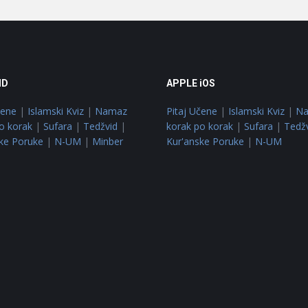
ID
APPLE iOS
čene
|
Islamski Kviz
|
Namaz
Pitaj Učene
|
Islamski Kviz
|
N
o korak
|
Sufara
|
Tedžvid
|
korak po korak
|
Sufara
|
Tedž
ke Poruke
|
N-UM
|
Minber
Kur'anske Poruke
|
N-UM