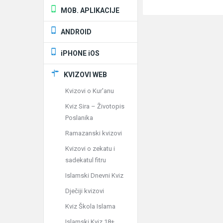
MOB. APLIKACIJE
ANDROID
iPHONE iOS
KVIZOVI WEB
Kvizovi o Kur'anu
Kviz Sira – Životopis
Poslanika
Ramazanski kvizovi
Kvizovi o zekatu i
sadekatul fitru
Islamski Dnevni Kviz
Dječiji kvizovi
Kviz Škola Islama
Islamski Kviz 18+