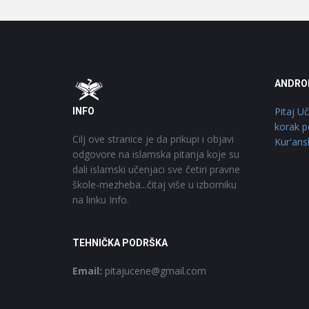
Footer
O
ANDRO
Pitaj U
INFO
korak p
Cilj ove stranice je da prikupi i objavi
Kur'ans
odgovore na islamska pitanja koje su
dali islamski učenjaci sve četiri pravne
škole-mezheba...čitaj više u izborniku
na linku Info.
TEHNIČKA PODRŠKA
Email:
pitajucene@gmail.com