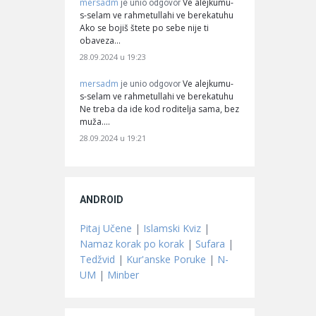
mersadm
Ve alejkumu-
je unio odgovor
s-selam ve rahmetullahi ve berekatuhu
Ako se bojiš štete po sebe nije ti
obaveza…
28.09.2024 u 19:23
mersadm
Ve alejkumu-
je unio odgovor
s-selam ve rahmetullahi ve berekatuhu
Ne treba da ide kod roditelja sama, bez
muža.…
28.09.2024 u 19:21
ANDROID
Pitaj Učene
|
Islamski Kviz
|
Namaz korak po korak
|
Sufara
|
Tedžvid
|
Kur'anske Poruke
|
N-
UM
|
Minber