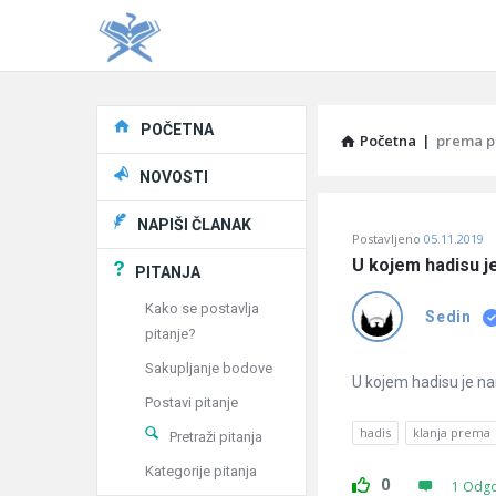
Explore
POČETNA
Početna
|
prema p
NOVOSTI
Pitaj
NAPIŠI ČLANAK
Postavljeno
05.11.2019
Učene
U kojem hadisu j
PITANJA
®
Kako se postavlja
Sedin
pitanje?
Latest
Sakupljanje bodove
Pitanja
U kojem hadisu je na
Postavi pitanje
hadis
klanja prema
Pretraži pitanja
Kategorije pitanja
0
1 Odg