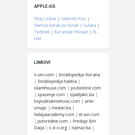
APPLE iOS
Pitaj Učene
|
Islamski Kviz
|
Namaz korak po korak
|
Sufara
|
Tedžvid
|
Kur'anske Poruke
|
N-
UM
LINKOVI
n-um.com
|
Enciklopedija Kur'ana
|
Enciklopedija hadisa
|
islamhouse.com
|
pozivistine.com
|
spasenje.com
|
zijadljakic.ba
|
hajrudinahmetovic.com
|
amir-
smajic
|
minber.ba
|
hidayaacademy.com
|
el-asr.com
|
putsredine.com
|
Predaje BiH
Daija
|
s-d-o.org
|
namaz.ba
|