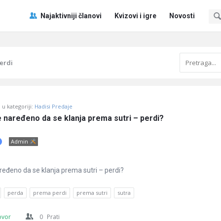
Pitaj
Pitaj
Najaktivniji članovi
Kvizovi i igre
Novosti
Učene
Učene
®
®
Navigacija
erdi
u kategoriji:
Hadisi Predaje
e naređeno da se klanja prema sutri – perdi?
Admin
ređeno da se klanja prema sutri – perdi?
perda
prema perdi
prema sutri
sutra
ovor
0
Prati