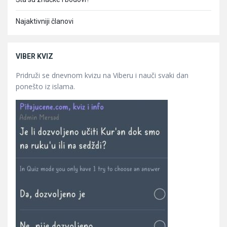
Najaktivniji članovi
VIBER KVIZ
Pridruži se dnevnom kvizu na Viberu i nauči svaki dan
ponešto iz islama.