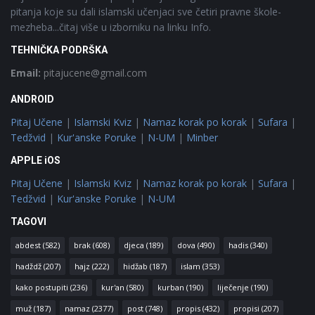
pitanja koje su dali islamski učenjaci sve četiri pravne škole-
mezheba...čitaj više u izborniku na linku Info.
TEHNIČKA PODRŠKA
Email:
pitajucene@gmail.com
ANDROID
Pitaj Učene
|
Islamski Kviz
|
Namaz korak po korak
|
Sufara
|
Tedžvid
|
Kur'anske Poruke
|
N-UM
|
Minber
APPLE iOS
Pitaj Učene
|
Islamski Kviz
|
Namaz korak po korak
|
Sufara
|
Tedžvid
|
Kur'anske Poruke
|
N-UM
TAGOVI
abdest
(582)
brak
(608)
djeca
(189)
dova
(490)
hadis
(340)
hadždž
(207)
hajz
(222)
hidžab
(187)
islam
(353)
kako postupiti
(236)
kur'an
(580)
kurban
(190)
liječenje
(190)
muž
(187)
namaz
(2377)
post
(748)
propis
(432)
propisi
(207)