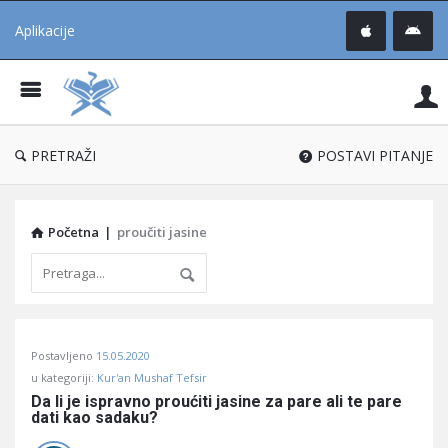
Aplikacije
Pit
Uč
®
PRETRAŽI
POSTAVI PITANJE
Početna
|
proučiti jasine
Pitaj
Postavljeno
15.05.2020
Učene
u kategoriji:
Kur'an Mushaf Tefsir
®
Da li je ispravno proućiti jasine za pare ali te pare 
dati kao sadaku?
Latest