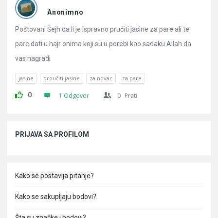
Pitanja
Anonimno
Poštovani Šejh da li je ispravno prućiti jasine za pare ali te
pare dati u hajr onima koji su u porebi kao sadaku Allah da
vas nagradi
jasine
proučiti jasine
za novac
za pare
0
1 Odgovor
0
Prati
Sidebar
PRIJAVA SA PROFILOM
Kako se postavlja pitanje?
Kako se sakupljaju bodovi?
Šta su značke i bodovi?