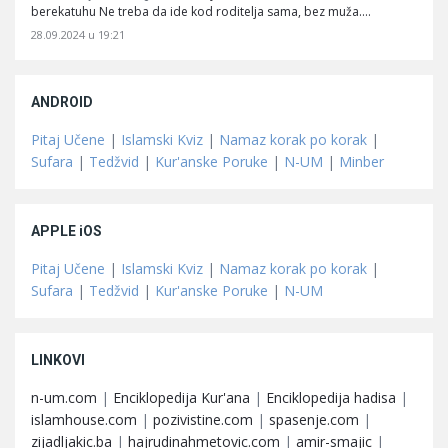
berekatuhu Ne treba da ide kod roditelja sama, bez muža.…
28.09.2024 u 19:21
ANDROID
Pitaj Učene
|
Islamski Kviz
|
Namaz korak po korak
|
Sufara
|
Tedžvid
|
Kur'anske Poruke
|
N-UM
|
Minber
APPLE iOS
Pitaj Učene
|
Islamski Kviz
|
Namaz korak po korak
|
Sufara
|
Tedžvid
|
Kur'anske Poruke
|
N-UM
LINKOVI
n-um.com
|
Enciklopedija Kur'ana
|
Enciklopedija hadisa
|
islamhouse.com
|
pozivistine.com
|
spasenje.com
|
zijadljakic.ba
|
hajrudinahmetovic.com
|
amir-smajic
|