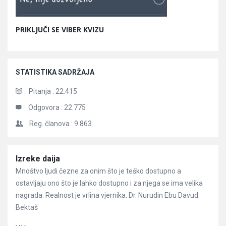
PRIKLJUČI SE VIBER KVIZU
STATISTIKA SADRŽAJA
Pitanja :
22.415
Odgovora :
22.775
Reg. članova :
9.863
Članci
Izreke daija
Mnoštvo ljudi čezne za onim što je teško dostupno a
ostavljaju ono što je lahko dostupno i za njega se ima velika
nagrada. Realnost je vrlina vjernika. Dr. Nurudin Ebu Davud
Bektaš