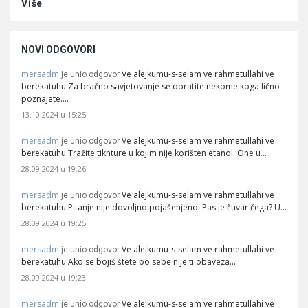
Više
NOVI ODGOVORI
mersadm
Ve alejkumu-s-selam ve rahmetullahi ve
je unio odgovor
berekatuhu Za bračno savjetovanje se obratite nekome koga lično
poznajete.…
13.10.2024 u 15:25
mersadm
Ve alejkumu-s-selam ve rahmetullahi ve
je unio odgovor
berekatuhu Tražite tiknture u kojim nije korišten etanol. One u…
28.09.2024 u 19:26
mersadm
Ve alejkumu-s-selam ve rahmetullahi ve
je unio odgovor
berekatuhu Pitanje nije dovoljno pojašenjeno. Pas je čuvar čega? U…
28.09.2024 u 19:25
mersadm
Ve alejkumu-s-selam ve rahmetullahi ve
je unio odgovor
berekatuhu Ako se bojiš štete po sebe nije ti obaveza…
28.09.2024 u 19:23
mersadm
Ve alejkumu-s-selam ve rahmetullahi ve
je unio odgovor