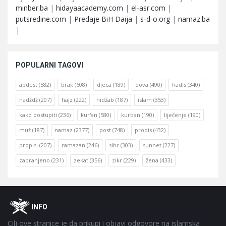
minber.ba
|
hidayaacademy.com
|
el-asr.com
|
putsredine.com
|
Predaje BiH Daija
|
s-d-o.org
|
namaz.ba
|
POPULARNI TAGOVI
abdest
(582)
brak
(608)
djeca
(189)
dova
(490)
hadis
(340)
hadždž
(207)
hajz
(222)
hidžab
(187)
islam
(353)
kako postupiti
(236)
kur'an
(580)
kurban
(190)
liječenje
(190)
muž
(187)
namaz
(2377)
post
(748)
propis
(432)
propisi
(207)
ramazan
(246)
sihr
(303)
sunnet
(227)
zabranjeno
(231)
zekat
(356)
zikr
(229)
žena
(433)
Footer
O
INFO
Cilj ove stranice je da prikupi i objavi odgovore na islamska