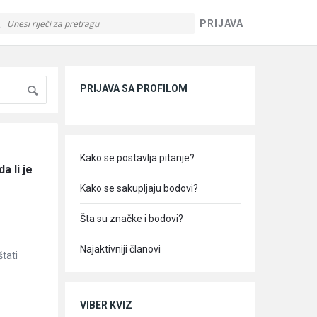
PRIJAVA
Sidebar
PRIJAVA SA PROFILOM
Kako se postavlja pitanje?
 li je 
Kako se sakupljaju bodovi?
Šta su značke i bodovi?
Najaktivniji članovi
štati
VIBER KVIZ