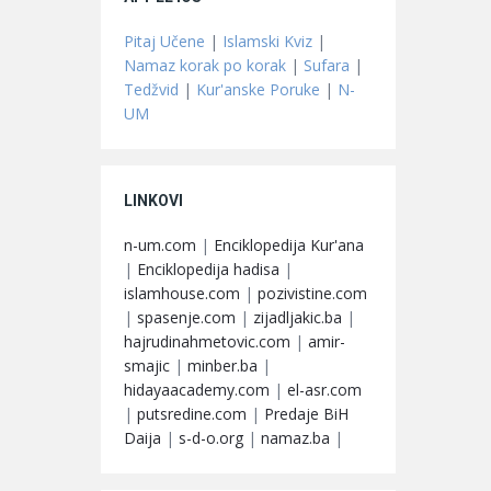
Pitaj Učene
|
Islamski Kviz
|
Namaz korak po korak
|
Sufara
|
Tedžvid
|
Kur'anske Poruke
|
N-
UM
LINKOVI
n-um.com
|
Enciklopedija Kur'ana
|
Enciklopedija hadisa
|
islamhouse.com
|
pozivistine.com
|
spasenje.com
|
zijadljakic.ba
|
hajrudinahmetovic.com
|
amir-
smajic
|
minber.ba
|
hidayaacademy.com
|
el-asr.com
|
putsredine.com
|
Predaje BiH
Daija
|
s-d-o.org
|
namaz.ba
|