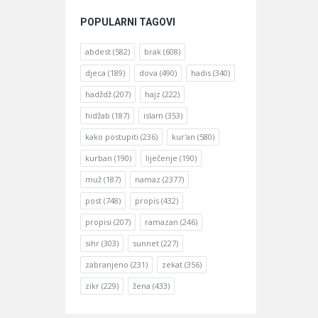
POPULARNI TAGOVI
abdest
(582)
brak
(608)
djeca
(189)
dova
(490)
hadis
(340)
hadždž
(207)
hajz
(222)
hidžab
(187)
islam
(353)
kako postupiti
(236)
kur'an
(580)
kurban
(190)
liječenje
(190)
muž
(187)
namaz
(2377)
post
(748)
propis
(432)
propisi
(207)
ramazan
(246)
sihr
(303)
sunnet
(227)
zabranjeno
(231)
zekat
(356)
zikr
(229)
žena
(433)