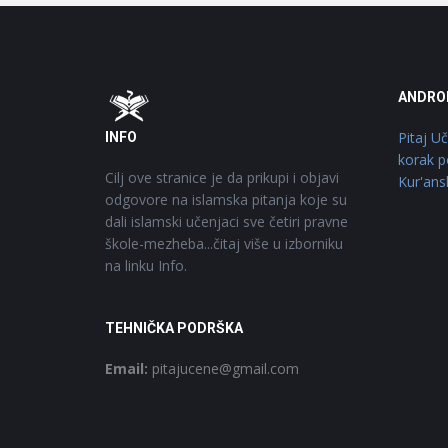
Footer
O
ANDRO
Pitaj U
INFO
korak p
Cilj ove stranice je da prikupi i objavi
Kur'ans
odgovore na islamska pitanja koje su
dali islamski učenjaci sve četiri pravne
škole-mezheba...čitaj više u izborniku
na linku Info.
TEHNIČKA PODRŠKA
Email:
pitajucene@gmail.com