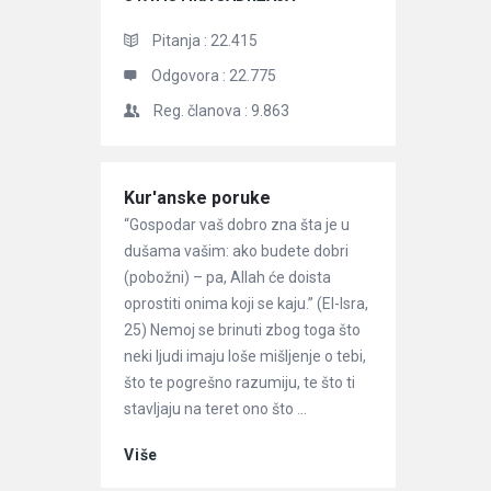
Pitanja :
22.415
Odgovora :
22.775
Reg. članova :
9.863
Članci
Kur'anske poruke
“Gospodar vaš dobro zna šta je u
dušama vašim: ako budete dobri
(pobožni) – pa, Allah će doista
oprostiti onima koji se kaju.” (El-Isra,
25) Nemoj se brinuti zbog toga što
neki ljudi imaju loše mišljenje o tebi,
što te pogrešno razumiju, te što ti
stavljaju na teret ono što ...
Više