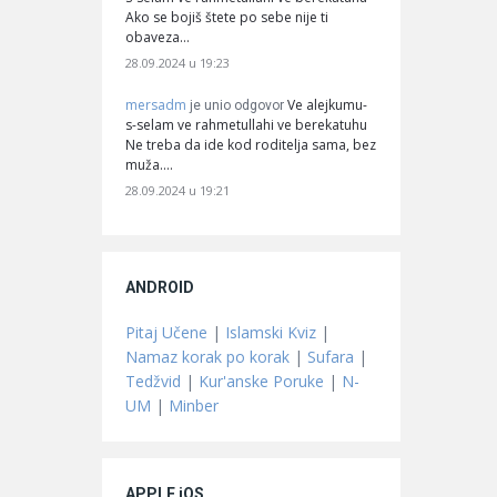
Ako se bojiš štete po sebe nije ti
obaveza…
28.09.2024 u 19:23
mersadm
Ve alejkumu-
je unio odgovor
s-selam ve rahmetullahi ve berekatuhu
Ne treba da ide kod roditelja sama, bez
muža.…
28.09.2024 u 19:21
ANDROID
Pitaj Učene
|
Islamski Kviz
|
Namaz korak po korak
|
Sufara
|
Tedžvid
|
Kur'anske Poruke
|
N-
UM
|
Minber
APPLE iOS