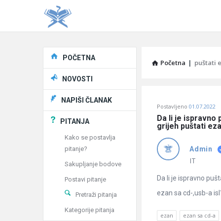
Explore
POČETNA
Početna
|
puštati 
NOVOSTI
Pitaj
NAPIŠI ČLANAK
Postavljeno
01.07.2022
Učene
Da li je ispravno 
PITANJA
grijeh puštati eza
®
Kako se postavlja
pitanje?
Admin
Latest
IT
Sakupljanje bodove
Pitanja
Da li je ispravno pušt
Postavi pitanje
ezan sa cd-,usb-a isl?
Pretraži pitanja
Kategorije pitanja
ezan
ezan sa cd-a