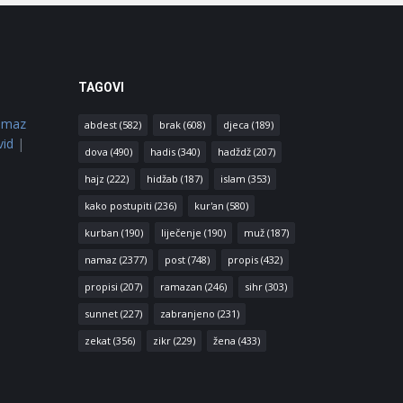
TAGOVI
amaz
abdest
(582)
brak
(608)
djeca
(189)
vid
|
dova
(490)
hadis
(340)
hadždž
(207)
hajz
(222)
hidžab
(187)
islam
(353)
kako postupiti
(236)
kur'an
(580)
kurban
(190)
liječenje
(190)
muž
(187)
namaz
(2377)
post
(748)
propis
(432)
propisi
(207)
ramazan
(246)
sihr
(303)
sunnet
(227)
zabranjeno
(231)
zekat
(356)
zikr
(229)
žena
(433)