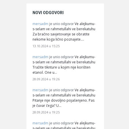
NOVI ODGOVORI
mersadm
Ve alejkumu-
je unio odgovor
s-selam ve rahmetullahi ve berekatuhu
Za bračno savjetovanje se obratite
nekome koga lično poznajete.…
13.10.2024 u 15:25
mersadm
Ve alejkumu-
je unio odgovor
s-selam ve rahmetullahi ve berekatuhu
Tražite tiknture u kojim nije korišten
etanol. One u…
28.09.2024 u 19:26
mersadm
Ve alejkumu-
je unio odgovor
s-selam ve rahmetullahi ve berekatuhu
Pitanje nije dovoljno pojašenjeno. Pas
je čuvar čega? U…
28.09.2024 u 19:25
mersadm
Ve alejkumu-
je unio odgovor
s-selam ve rahmetullahi ve berekatuhu