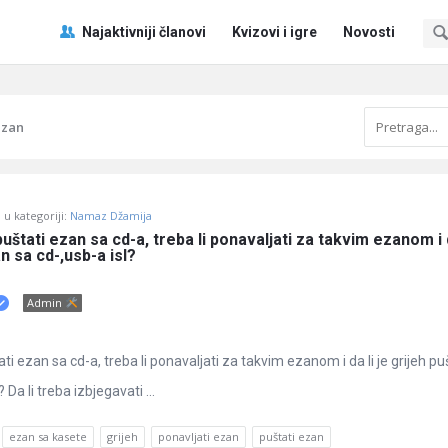
Pitaj
Pitaj
Najaktivniji članovi
Kvizovi i igre
Novosti
Učene
Učene
®
®
Navigacija
ezan
u kategoriji:
Namaz Džamija
puštati ezan sa cd-a, treba li ponavaljati za takvim ezanom i da
n sa cd-,usb-a isl?
Admin
ati ezan sa cd-a, treba li ponavaljati za takvim ezanom i da li je grijeh pu
 Da li treba izbjegavati ...
ezan sa kasete
grijeh
ponavljati ezan
puštati ezan