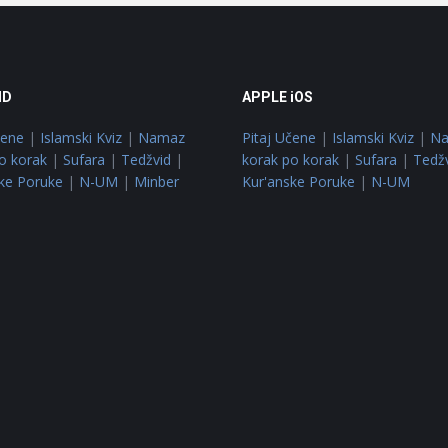
ID
APPLE iOS
čene
|
Islamski Kviz
|
Namaz
Pitaj Učene
|
Islamski Kviz
|
N
o korak
|
Sufara
|
Tedžvid
|
korak po korak
|
Sufara
|
Tedž
ke Poruke
|
N-UM
|
Minber
Kur'anske Poruke
|
N-UM