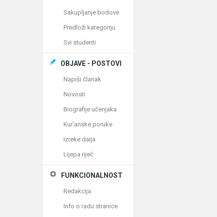
Sakupljanje bodove
Predloži kategoriju
Svi studenti
OBJAVE - POSTOVI
Napiši članak
Novosti
Biografije učenjaka
Kur'anske poruke
Izreke daija
Lijepa riječ
FUNKCIONALNOST
Redakcija
Info o radu stranice