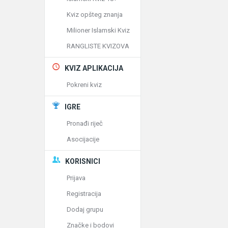
Kviz opšteg znanja
Milioner Islamski Kviz
RANGLISTE KVIZOVA
KVIZ APLIKACIJA
Pokreni kviz
IGRE
Pronađi riječ
Asocijacije
KORISNICI
Prijava
Registracija
Dodaj grupu
Značke i bodovi