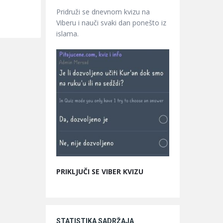
Pridruži se dnevnom kvizu na
Viberu i nauči svaki dan ponešto iz
islama.
PRIKLJUČI SE VIBER KVIZU
STATISTIKA SADRŽAJA