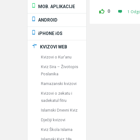
MOB. APLIKACIJE
0
1 Odg
ANDROID
iPHONE iOS
KVIZOVI WEB
Kvizovi o Kur'anu
Kviz Sira – Životopis
Poslanika
Ramazanski kvizovi
Kvizovi o zekatu i
sadekatul fitru
Islamski Dnevni Kviz
Dječiji kvizovi
Kviz Škola Islama
Islamski Kviz 18+