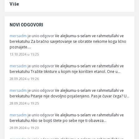
Više
NOVI ODGOVORI
mersadm
Ve alejkumu-s-selam ve rahmetullahi ve
je unio odgovor
berekatuhu Za bračno savjetovanje se obratite nekome koga lično
poznajete.…
13.10.2024 u 15:25
mersadm
Ve alejkumu-s-selam ve rahmetullahi ve
je unio odgovor
berekatuhu Tražite tiknture u kojim nije korišten etanol. One u…
28.09.2024 u 19:26
mersadm
Ve alejkumu-s-selam ve rahmetullahi ve
je unio odgovor
berekatuhu Pitanje nije dovoljno pojašenjeno. Pas je čuvar čega? U…
28.09.2024 u 19:25
mersadm
Ve alejkumu-s-selam ve rahmetullahi ve
je unio odgovor
berekatuhu Ako se bojiš štete po sebe nije ti obaveza…
28.09.2024 u 19:23