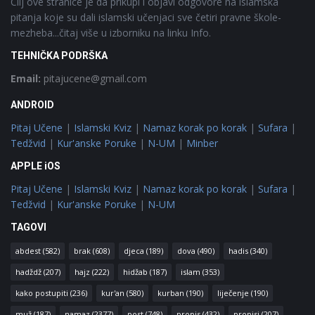
Cilj ove stranice je da prikupi i objavi odgovore na islamska
pitanja koje su dali islamski učenjaci sve četiri pravne škole-
mezheba...čitaj više u izborniku na linku Info.
TEHNIČKA PODRŠKA
Email:
pitajucene@gmail.com
ANDROID
Pitaj Učene
|
Islamski Kviz
|
Namaz korak po korak
|
Sufara
|
Tedžvid
|
Kur'anske Poruke
|
N-UM
|
Minber
APPLE iOS
Pitaj Učene
|
Islamski Kviz
|
Namaz korak po korak
|
Sufara
|
Tedžvid
|
Kur'anske Poruke
|
N-UM
TAGOVI
abdest
(582)
brak
(608)
djeca
(189)
dova
(490)
hadis
(340)
hadždž
(207)
hajz
(222)
hidžab
(187)
islam
(353)
kako postupiti
(236)
kur'an
(580)
kurban
(190)
liječenje
(190)
muž
(187)
namaz
(2377)
post
(748)
propis
(432)
propisi
(207)