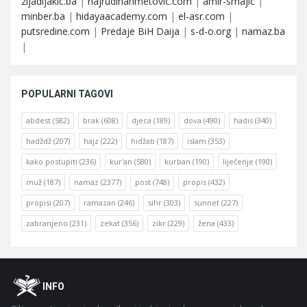
zijadljakic.ba
|
hajrudinahmetovic.com
|
amir-smajic
|
minber.ba
|
hidayaacademy.com
|
el-asr.com
|
putsredine.com
|
Predaje BiH Daija
|
s-d-o.org
|
namaz.ba
|
POPULARNI TAGOVI
abdest
(582)
brak
(608)
djeca
(189)
dova
(490)
hadis
(340)
hadždž
(207)
hajz
(222)
hidžab
(187)
islam
(353)
kako postupiti
(236)
kur'an
(580)
kurban
(190)
liječenje
(190)
muž
(187)
namaz
(2377)
post
(748)
propis
(432)
propisi
(207)
ramazan
(246)
sihr
(303)
sunnet
(227)
zabranjeno
(231)
zekat
(356)
zikr
(229)
žena
(433)
Footer
O
INFO