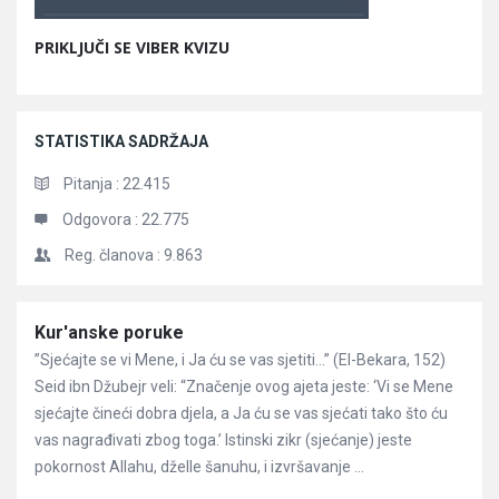
PRIKLJUČI SE VIBER KVIZU
STATISTIKA SADRŽAJA
Pitanja :
22.415
Odgovora :
22.775
Reg. članova :
9.863
Članci
Kur'anske poruke
”Sjećajte se vi Mene, i Ja ću se vas sjetiti…” (El-Bekara, 152)
Seid ibn Džubejr veli: “Značenje ovog ajeta jeste: ‘Vi se Mene
sjećajte čineći dobra djela, a Ja ću se vas sjećati tako što ću
vas nagrađivati zbog toga.’ Istinski zikr (sjećanje) jeste
pokornost Allahu, dželle šanuhu, i izvršavanje ...