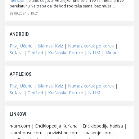
mersadm
Ve alejkumu-s-selam ve rahmetullahi ve
je unio odgovor
berekatuhu Ne treba da ide kod roditelja sama, bez muža.…
28.09.2024 u 19:21
ANDROID
Pitaj Učene
|
Islamski Kviz
|
Namaz korak po korak
|
Sufara
|
Tedžvid
|
Kur'anske Poruke
|
N-UM
|
Minber
APPLE iOS
Pitaj Učene
|
Islamski Kviz
|
Namaz korak po korak
|
Sufara
|
Tedžvid
|
Kur'anske Poruke
|
N-UM
LINKOVI
n-um.com
|
Enciklopedija Kur'ana
|
Enciklopedija hadisa
|
islamhouse.com
|
pozivistine.com
|
spasenje.com
|