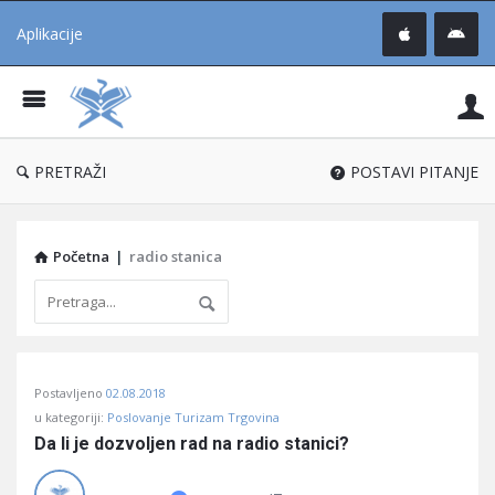
Aplikacije
Pit
Uč
®
PRETRAŽI
POSTAVI PITANJE
Početna
|
radio stanica
Pitaj
Postavljeno
02.08.2018
Učene
u kategoriji:
Poslovanje Turizam Trgovina
®
Da li je dozvoljen rad na radio stanici?
Latest