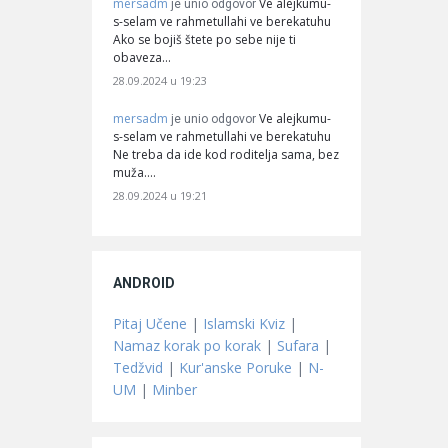
mersadm
Ve alejkumu-
je unio odgovor
s-selam ve rahmetullahi ve berekatuhu
Ako se bojiš štete po sebe nije ti
obaveza…
28.09.2024 u 19:23
mersadm
Ve alejkumu-
je unio odgovor
s-selam ve rahmetullahi ve berekatuhu
Ne treba da ide kod roditelja sama, bez
muža.…
28.09.2024 u 19:21
ANDROID
Pitaj Učene
|
Islamski Kviz
|
Namaz korak po korak
|
Sufara
|
Tedžvid
|
Kur'anske Poruke
|
N-
UM
|
Minber