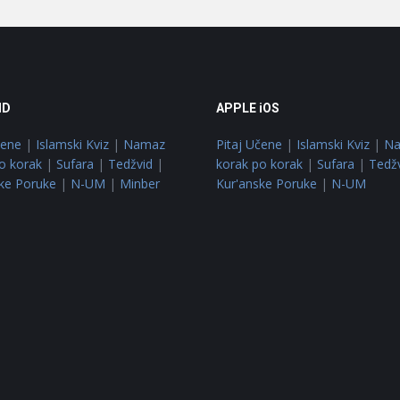
ID
APPLE iOS
čene
|
Islamski Kviz
|
Namaz
Pitaj Učene
|
Islamski Kviz
|
N
o korak
|
Sufara
|
Tedžvid
|
korak po korak
|
Sufara
|
Tedž
ke Poruke
|
N-UM
|
Minber
Kur'anske Poruke
|
N-UM