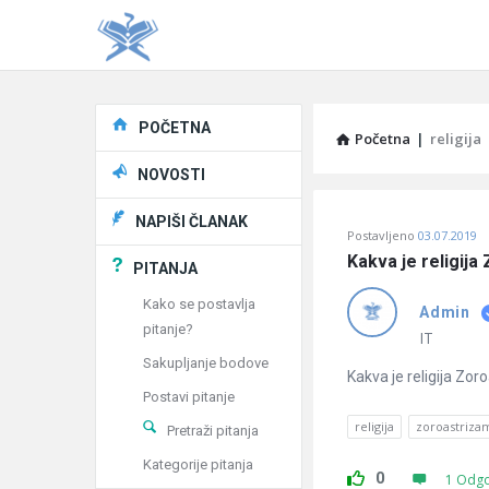
Explore
POČETNA
Početna
|
religija
NOVOSTI
Pitaj
NAPIŠI ČLANAK
Postavljeno
03.07.2019
Učene
Kakva je religij
PITANJA
®
Kako se postavlja
Admin
pitanje?
Latest
IT
Sakupljanje bodove
Pitanja
Kakva je religija Zo
Postavi pitanje
religija
zoroastriza
Pretraži pitanja
Kategorije pitanja
0
1 Odg