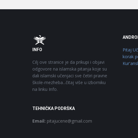
Footer
O
ANDRO
Pitaj U
INFO
korak p
Cilj ove stranice je da prikupi i objavi
Kur'ans
odgovore na islamska pitanja koje su
dali islamski učenjaci sve četiri pravne
škole-mezheba...čitaj više u izborniku
na linku Info.
TEHNIČKA PODRŠKA
Email:
pitajucene@gmail.com