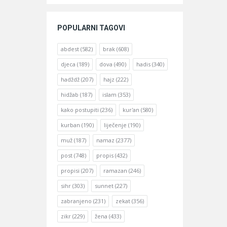
POPULARNI TAGOVI
abdest
(582)
brak
(608)
djeca
(189)
dova
(490)
hadis
(340)
hadždž
(207)
hajz
(222)
hidžab
(187)
islam
(353)
kako postupiti
(236)
kur'an
(580)
kurban
(190)
liječenje
(190)
muž
(187)
namaz
(2377)
post
(748)
propis
(432)
propisi
(207)
ramazan
(246)
sihr
(303)
sunnet
(227)
zabranjeno
(231)
zekat
(356)
zikr
(229)
žena
(433)