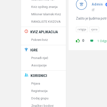
Admin
Kviz opšteg znanja
IT
Milioner Islamski Kviz
Zašto je ljudima potr
RANGLISTE KVIZOVA
religija
vjera
KVIZ APLIKACIJA
Pokreni kviz
0
1 Odg
IGRE
Pronađi riječ
Asocijacije
KORISNICI
Prijava
Registracija
Dodaj grupu
Značke i bodovi