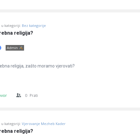
u kategoriji:
Bez kategorije
ebna religija?
Admin
rebna religija, zašto moramo vjerovati?
ovor
0
Prati
u kategoriji:
Vjerovanje Mezheb Kader
ebna religija?