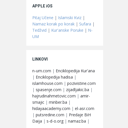
APPLE iOS
Pitaj Učene
|
Islamski Kviz
|
Namaz korak po korak
|
Sufara
|
Tedžvid
|
Kur'anske Poruke
|
N-
UM
LINKOVI
n-um.com
|
Enciklopedija Kur'ana
|
Enciklopedija hadisa
|
islamhouse.com
|
pozivistine.com
|
spasenje.com
|
zijadljakic.ba
|
hajrudinahmetovic.com
|
amir-
smajic
|
minber.ba
|
hidayaacademy.com
|
el-asr.com
|
putsredine.com
|
Predaje BiH
Daija
|
s-d-o.org
|
namaz.ba
|