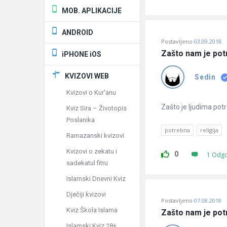
MOB. APLIKACIJE
ANDROID
Postavljeno
03.09.2018
Zašto nam je potr
iPHONE iOS
KVIZOVI WEB
Sedin
Kvizovi o Kur'anu
Zašto je ljudima pot
Kviz Sira – Životopis
Poslanika
potrebna
religija
Ramazanski kvizovi
Kvizovi o zekatu i
0
1 Odg
sadekatul fitru
Islamski Dnevni Kviz
Dječiji kvizovi
Postavljeno
07.08.2018
Kviz Škola Islama
Zašto nam je potr
Islamski Kviz 18+