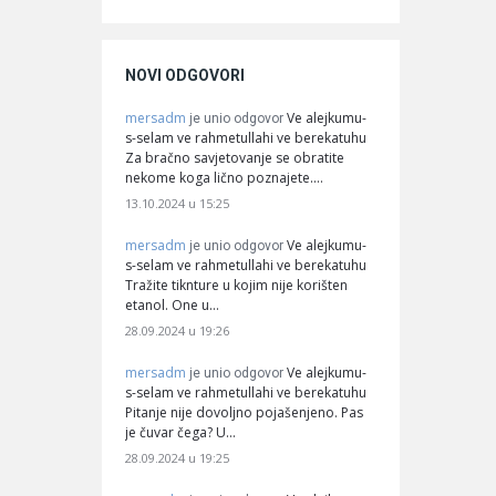
NOVI ODGOVORI
mersadm
Ve alejkumu-
je unio odgovor
s-selam ve rahmetullahi ve berekatuhu
Za bračno savjetovanje se obratite
nekome koga lično poznajete.…
13.10.2024 u 15:25
mersadm
Ve alejkumu-
je unio odgovor
s-selam ve rahmetullahi ve berekatuhu
Tražite tiknture u kojim nije korišten
etanol. One u…
28.09.2024 u 19:26
mersadm
Ve alejkumu-
je unio odgovor
s-selam ve rahmetullahi ve berekatuhu
Pitanje nije dovoljno pojašenjeno. Pas
je čuvar čega? U…
28.09.2024 u 19:25