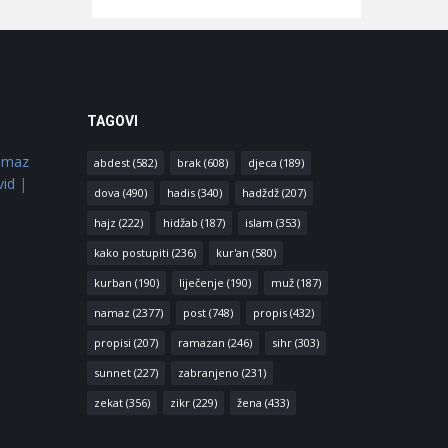
TAGOVI
amaz
abdest
(582)
brak
(608)
djeca
(189)
vid
|
dova
(490)
hadis
(340)
hadždž
(207)
hajz
(222)
hidžab
(187)
islam
(353)
kako postupiti
(236)
kur'an
(580)
kurban
(190)
liječenje
(190)
muž
(187)
namaz
(2377)
post
(748)
propis
(432)
propisi
(207)
ramazan
(246)
sihr
(303)
sunnet
(227)
zabranjeno
(231)
zekat
(356)
zikr
(229)
žena
(433)