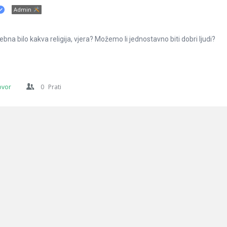
Admin
ebna bilo kakva religija, vjera? Možemo li jednostavno biti dobri ljudi?
ovor
0
Prati