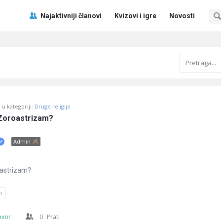
Pitaj
Pitaj
Najaktivniji članovi
Kvizovi i igre
Novosti
Učene
Učene
®
®
Navigacija
u kategoriji:
Druge religije
a Zoroastrizam?
Admin
roastrizam?
m
ovor
0
Prati