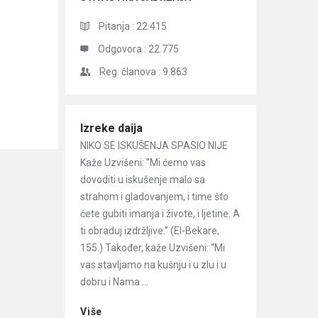
Pitanja :
22.415
Odgovora :
22.775
Reg. članova :
9.863
Članci
Izreke daija
NIKO SE ISKUŠENJA SPASIO NIJE
Kaže Uzvišeni: ”Mi ćemo vas
dovoditi u iskušenje malo sa
strahom i gladovanjem, i time što
ćete gubiti imanja i živote, i ljetine. A
ti obraduj izdržljive.” (El-Bekare,
155.) Također, kaže Uzvišeni: “Mi
vas stavljamo na kušnju i u zlu i u
dobru i Nama ...
Više