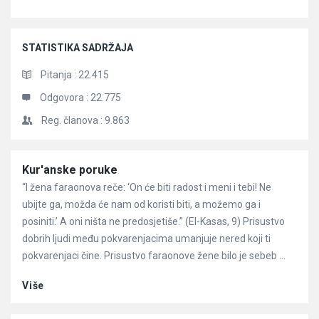
STATISTIKA SADRŽAJA
Pitanja :
22.415
Odgovora :
22.775
Reg. članova :
9.863
Članci
Kur'anske poruke
“I žena faraonova reče: ‘On će biti radost i meni i tebi! Ne
ubijte ga, možda će nam od koristi biti, a možemo ga i
posiniti.’ A oni ništa ne predosjetiše.” (El-Kasas, 9) Prisustvo
dobrih ljudi među pokvarenjacima umanjuje nered koji ti
pokvarenjaci čine. Prisustvo faraonove žene bilo je sebeb ...
Više