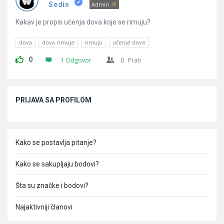
Pitanja
Sedin
Admin
Kakav je propis učenja dova koje se rimuju?
dova
dova rimuje
rimuju
učenje dove
0
1 Odgovor
0
Prati
Sidebar
PRIJAVA SA PROFILOM
Kako se postavlja pitanje?
Kako se sakupljaju bodovi?
Šta su značke i bodovi?
Najaktivniji članovi