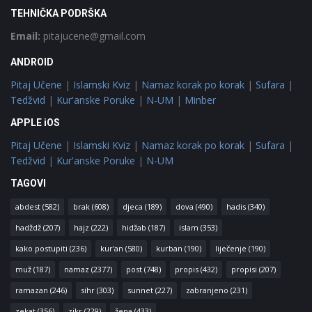
TEHNIČKA PODRŠKA
Email:
pitajucene@gmail.com
ANDROID
Pitaj Učene
|
Islamski Kviz
|
Namaz korak po korak
|
Sufara
|
Tedžvid
|
Kur'anske Poruke
|
N-UM
|
Minber
APPLE iOS
Pitaj Učene
|
Islamski Kviz
|
Namaz korak po korak
|
Sufara
|
Tedžvid
|
Kur'anske Poruke
|
N-UM
TAGOVI
abdest
(582)
brak
(608)
djeca
(189)
dova
(490)
hadis
(340)
hadždž
(207)
hajz
(222)
hidžab
(187)
islam
(353)
kako postupiti
(236)
kur'an
(580)
kurban
(190)
liječenje
(190)
muž
(187)
namaz
(2377)
post
(748)
propis
(432)
propisi
(207)
ramazan
(246)
sihr
(303)
sunnet
(227)
zabranjeno
(231)
zekat
(356)
zikr
(229)
žena
(433)