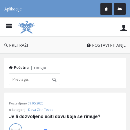
Aplikacije
Pit
Uč
®
PRETRAŽI
POSTAVI PITANJE
Početna
|
rimuju
Pitaj
Postavljeno
09.05.2020
Učene
u kategoriji:
Dova Zikr Tevba
®
Je li dozvoljeno učiti dovu koja se rimuje?
Latest