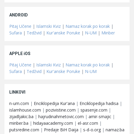
ANDROID
Pitaj Učene
|
Islamski Kviz
|
Namaz korak po korak
|
Sufara
|
Tedžvid
|
Kur'anske Poruke
|
N-UM
|
Minber
APPLE iOS
Pitaj Učene
|
Islamski Kviz
|
Namaz korak po korak
|
Sufara
|
Tedžvid
|
Kur'anske Poruke
|
N-UM
LINKOVI
n-um.com
|
Enciklopedija Kur'ana
|
Enciklopedija hadisa
|
islamhouse.com
|
pozivistine.com
|
spasenje.com
|
zijadljakic.ba
|
hajrudinahmetovic.com
|
amir-smajic
|
minber.ba
|
hidayaacademy.com
|
el-asr.com
|
putsredine.com
|
Predaje BiH Daija
|
s-d-o.org
|
namaz.ba