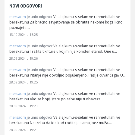
NOVI ODGOVORI
mersadm
Ve alejkumu-s-selam ve rahmetullahi ve
je unio odgovor
berekatuhu Za bračno savjetovanje se obratite nekome koga lično
poznajete.…
13.10.2024 u 15:25
mersadm
Ve alejkumu-s-selam ve rahmetullahi ve
je unio odgovor
berekatuhu Tražite tiknture u kojim nije korišten etanol. One u…
28.09.2024 u 19:26
mersadm
Ve alejkumu-s-selam ve rahmetullahi ve
je unio odgovor
berekatuhu Pitanje nije dovoljno pojašenjeno. Pas je čuvar čega? U…
28.09.2024 u 19:25
mersadm
Ve alejkumu-s-selam ve rahmetullahi ve
je unio odgovor
berekatuhu Ako se bojiš štete po sebe nije ti obaveza…
28.09.2024 u 19:23
mersadm
Ve alejkumu-s-selam ve rahmetullahi ve
je unio odgovor
berekatuhu Ne treba da ide kod roditelja sama, bez muža.…
28.09.2024 u 19:21