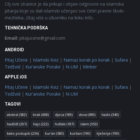
Cilj ove stranice je da prikupi i objavi odgovore na islamska
pitanja koje su dali islamski učenjaci sve četiri pravne škole-
mezheba...čitaj više u izborniku na linku Info.
TEHNIČKA PODRŠKA
Email:
pitajucene@gmail.com
ANDROID
Pitaj Učene
|
Islamski Kviz
|
Namaz korak po korak
|
Sufara
|
Tedžvid
|
Kur'anske Poruke
|
N-UM
|
Minber
APPLE iOS
Pitaj Učene
|
Islamski Kviz
|
Namaz korak po korak
|
Sufara
|
Tedžvid
|
Kur'anske Poruke
|
N-UM
TAGOVI
abdest
(582)
brak
(608)
djeca
(189)
dova
(490)
hadis
(340)
hadždž
(207)
hajz
(222)
hidžab
(187)
islam
(353)
kako postupiti
(236)
kur'an
(580)
kurban
(190)
liječenje
(190)