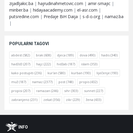
zijadljakic.ba
|
hajrudinahmetovic.com
|
amir-smajic
|
minber.ba
|
hidayaacademy.com
|
el-asr.com
|
putsredine.com
|
Predaje BiH Daija
|
s-d-o.org
|
namaz.ba
|
POPULARNI TAGOVI
abdest
(582)
brak
(608)
djeca
(189)
dova
(490)
hadis
(340)
hadždž
(207)
hajz
(222)
hidžab
(187)
islam
(353)
kako postupiti
(236)
kur'an
(580)
kurban
(190)
liječenje
(190)
muž
(187)
namaz
(2377)
post
(748)
propis
(432)
propisi
(207)
ramazan
(246)
sihr
(303)
sunnet
(227)
zabranjeno
(231)
zekat
(356)
zikr
(229)
žena
(433)
Footer
O
INFO