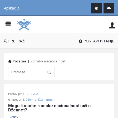
Aplikacije
Pit
Uč
®
PRETRAŽI
POSTAVI PITANJE
Početna
|
romska nacionalnost
Pitaj
Postavljeno
19.12.2021
Učene
u kategoriji:
Džennet Džehennem
®
Mogu li osobe romske nacionalnosti ući u 
Džennet?
Latest