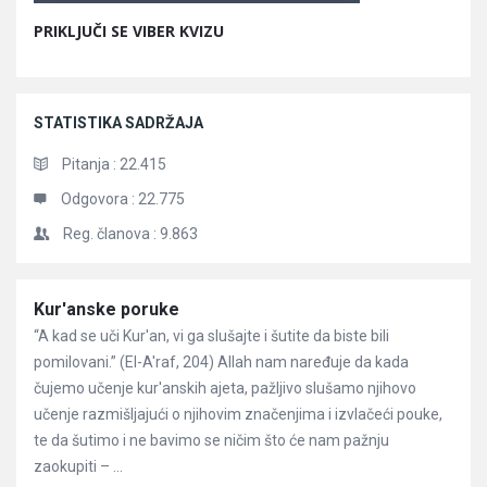
PRIKLJUČI SE VIBER KVIZU
STATISTIKA SADRŽAJA
Pitanja :
22.415
Odgovora :
22.775
Reg. članova :
9.863
Članci
Kur'anske poruke
“A kad se uči Kur'an, vi ga slušajte i šutite da biste bili
pomilovani.” (El-A'raf, 204) Allah nam naređuje da kada
čujemo učenje kur'anskih ajeta, pažljivo slušamo njihovo
učenje razmišljajući o njihovim značenjima i izvlačeći pouke,
te da šutimo i ne bavimo se ničim što će nam pažnju
zaokupiti – ...