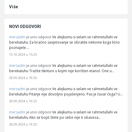
Više
NOVI ODGOVORI
mersadm
Ve alejkumu-s-selam ve rahmetullahi ve
je unio odgovor
berekatuhu Za bračno savjetovanje se obratite nekome koga lično
poznajete.…
13.10.2024 u 15:25
mersadm
Ve alejkumu-s-selam ve rahmetullahi ve
je unio odgovor
berekatuhu Tražite tiknture u kojim nije korišten etanol. One u…
28.09.2024 u 19:26
mersadm
Ve alejkumu-s-selam ve rahmetullahi ve
je unio odgovor
berekatuhu Pitanje nije dovoljno pojašenjeno. Pas je čuvar čega? U…
28.09.2024 u 19:25
mersadm
Ve alejkumu-s-selam ve rahmetullahi ve
je unio odgovor
berekatuhu Ako se bojiš štete po sebe nije ti obaveza…
28.09.2024 u 19:23