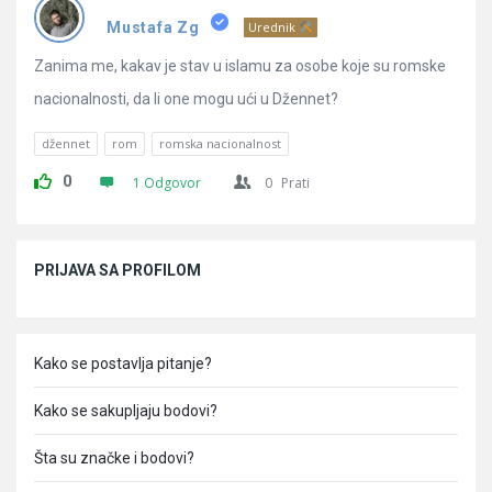
Pitanja
Mustafa Zg
Urednik
Zanima me, kakav je stav u islamu za osobe koje su romske
nacionalnosti, da li one mogu ući u Džennet?
džennet
rom
romska nacionalnost
0
1 Odgovor
0
Prati
Sidebar
PRIJAVA SA PROFILOM
Kako se postavlja pitanje?
Kako se sakupljaju bodovi?
Šta su značke i bodovi?