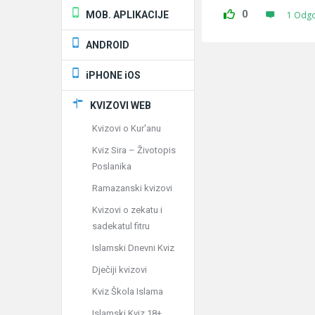
0
MOB. APLIKACIJE
1 Odg
ANDROID
iPHONE iOS
KVIZOVI WEB
Kvizovi o Kur'anu
Kviz Sira – Životopis
Poslanika
Ramazanski kvizovi
Kvizovi o zekatu i
sadekatul fitru
Islamski Dnevni Kviz
Dječiji kvizovi
Kviz Škola Islama
Islamski Kviz 18+