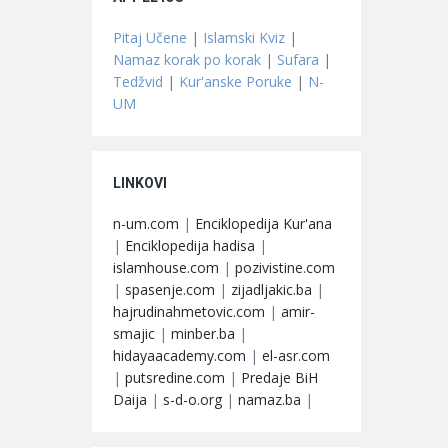
Pitaj Učene
|
Islamski Kviz
|
Namaz korak po korak
|
Sufara
|
Tedžvid
|
Kur'anske Poruke
|
N-
UM
LINKOVI
n-um.com
|
Enciklopedija Kur'ana
|
Enciklopedija hadisa
|
islamhouse.com
|
pozivistine.com
|
spasenje.com
|
zijadljakic.ba
|
hajrudinahmetovic.com
|
amir-
smajic
|
minber.ba
|
hidayaacademy.com
|
el-asr.com
|
putsredine.com
|
Predaje BiH
Daija
|
s-d-o.org
|
namaz.ba
|