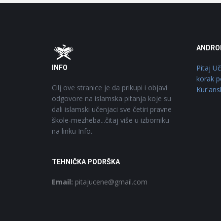
Footer
O
ANDRO
Pitaj U
INFO
korak p
Cilj ove stranice je da prikupi i objavi
Kur'ans
odgovore na islamska pitanja koje su
dali islamski učenjaci sve četiri pravne
škole-mezheba...čitaj više u izborniku
na linku Info.
TEHNIČKA PODRŠKA
Email:
pitajucene@gmail.com