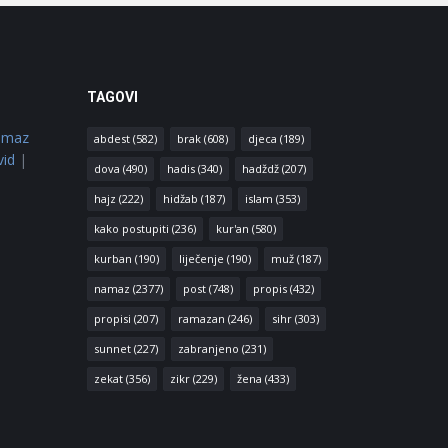
TAGOVI
amaz
abdest
(582)
brak
(608)
djeca
(189)
vid
|
dova
(490)
hadis
(340)
hadždž
(207)
hajz
(222)
hidžab
(187)
islam
(353)
kako postupiti
(236)
kur'an
(580)
kurban
(190)
liječenje
(190)
muž
(187)
namaz
(2377)
post
(748)
propis
(432)
propisi
(207)
ramazan
(246)
sihr
(303)
sunnet
(227)
zabranjeno
(231)
zekat
(356)
zikr
(229)
žena
(433)