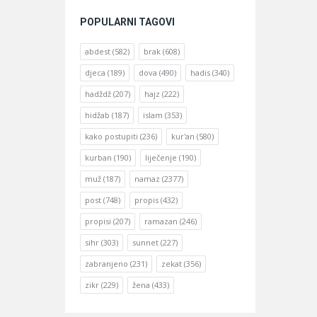
POPULARNI TAGOVI
abdest
(582)
brak
(608)
djeca
(189)
dova
(490)
hadis
(340)
hadždž
(207)
hajz
(222)
hidžab
(187)
islam
(353)
kako postupiti
(236)
kur'an
(580)
kurban
(190)
liječenje
(190)
muž
(187)
namaz
(2377)
post
(748)
propis
(432)
propisi
(207)
ramazan
(246)
sihr
(303)
sunnet
(227)
zabranjeno
(231)
zekat
(356)
zikr
(229)
žena
(433)