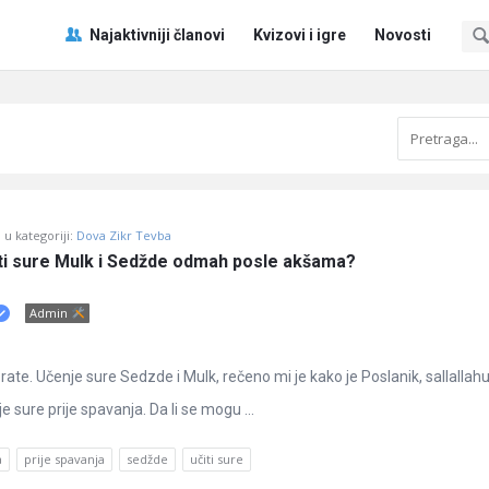
Pitaj
Pitaj
Najaktivniji članovi
Kvizovi i igre
Novosti
Učene
Učene
®
®
Navigacija
u kategoriji:
Dova Zikr Tevba
iti sure Mulk i Sedžde odmah posle akšama?
Admin
te. Učenje sure Sedzde i Mulk, rečeno mi je kako je Poslanik, sallallahu 
je sure prije spavanja. Da li se mogu ...
a
prije spavanja
sedžde
učiti sure