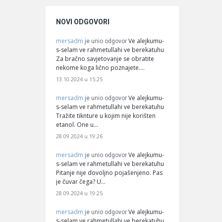
NOVI ODGOVORI
mersadm
Ve alejkumu-
je unio odgovor
s-selam ve rahmetullahi ve berekatuhu
Za bračno savjetovanje se obratite
nekome koga lično poznajete.…
13.10.2024 u 15:25
mersadm
Ve alejkumu-
je unio odgovor
s-selam ve rahmetullahi ve berekatuhu
Tražite tiknture u kojim nije korišten
etanol. One u…
28.09.2024 u 19:26
mersadm
Ve alejkumu-
je unio odgovor
s-selam ve rahmetullahi ve berekatuhu
Pitanje nije dovoljno pojašenjeno. Pas
je čuvar čega? U…
28.09.2024 u 19:25
mersadm
Ve alejkumu-
je unio odgovor
s-selam ve rahmetullahi ve berekatuhu