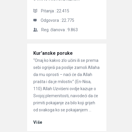
Pitanja :
22.415
Odgovora :
22.775
Reg. članova :
9.863
Članci
Kur'anske poruke
“Onaj ko kakvo zlo učini ili se prema
sebi ogriješi pa poslije zamoli Allaha
da mu oprosti – naći će da Allah
prašta i da je milostiv.” (En-Nisa,
110) Allah Uzvišeni ovdje kazuje o
Svojoj plemenitosti, navodeći da će
primiti pokajanje za bilo koji grijeh
od svakoga ko se pokajanjem ...
Više