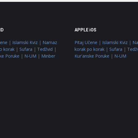
ID
APPLE iOS
čene
|
Islamski Kviz
|
Namaz
Pitaj Učene
|
Islamski Kviz
|
N
o korak
|
Sufara
|
Tedžvid
|
korak po korak
|
Sufara
|
Tedž
ke Poruke
|
N-UM
|
Minber
Kur'anske Poruke
|
N-UM