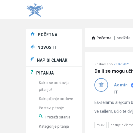
Explore
POČETNA
Početna
|
sedžde
NOVOSTI
Pitaj
NAPIŠI ČLANAK
Postavljeno
23.02.2021
Učene
Da li se mogu uč
PITANJA
®
Kako se postavlja
Admin
pitanje?
Latest
IT
Sakupljanje bodove
Pitanja
Es-selamu alejkum bra
Postavi pitanje
ve sellem, učio te dvi
Pretraži pitanja
mulk
poslije akšam
Kategorije pitanja