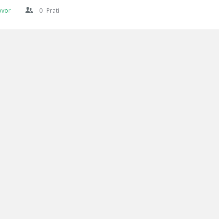
ovor
0
Prati