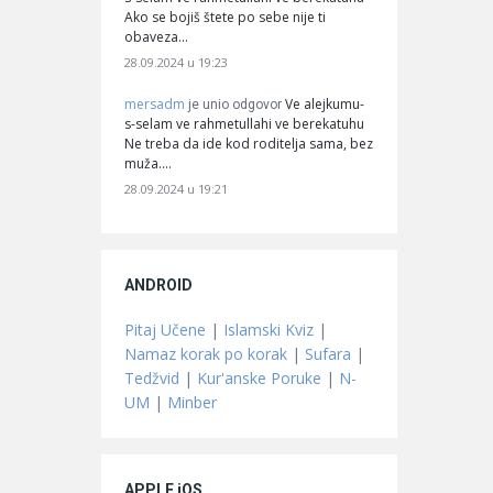
Ako se bojiš štete po sebe nije ti
obaveza…
28.09.2024 u 19:23
mersadm
Ve alejkumu-
je unio odgovor
s-selam ve rahmetullahi ve berekatuhu
Ne treba da ide kod roditelja sama, bez
muža.…
28.09.2024 u 19:21
ANDROID
Pitaj Učene
|
Islamski Kviz
|
Namaz korak po korak
|
Sufara
|
Tedžvid
|
Kur'anske Poruke
|
N-
UM
|
Minber
APPLE iOS