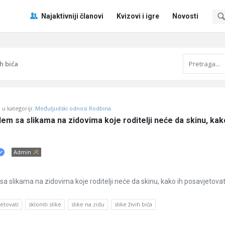
Pitaj
Pitaj
Najaktivniji članovi
Kvizovi i igre
Novosti
Učene
Učene
®
®
Navigacija
ih bića
u kategoriji:
Međuljudski odnosi Rodbina
blem sa slikama na zidovima koje roditelji neće da skinu, kako
Admin
 sa slikama na zidovima koje roditelji neće da skinu, kako ih posavjetovat
jetovati
skloniti slike
slike na zidu
slike živih bića