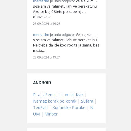
mersadm
Ve alejkumu-
je unio odgovor
s-selam ve rahmetullahi ve berekatuhu
Ako se bojiš štete po sebe nije ti
obaveza…
28.09.2024 u 19:23
mersadm
Ve alejkumu-
je unio odgovor
s-selam ve rahmetullahi ve berekatuhu
Ne treba da ide kod roditelja sama, bez
muža.…
28.09.2024 u 19:21
ANDROID
Pitaj Učene
|
Islamski Kviz
|
Namaz korak po korak
|
Sufara
|
Tedžvid
|
Kur'anske Poruke
|
N-
UM
|
Minber