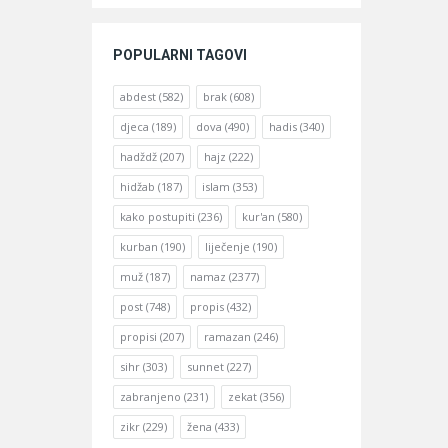
POPULARNI TAGOVI
abdest
(582)
brak
(608)
djeca
(189)
dova
(490)
hadis
(340)
hadždž
(207)
hajz
(222)
hidžab
(187)
islam
(353)
kako postupiti
(236)
kur'an
(580)
kurban
(190)
liječenje
(190)
muž
(187)
namaz
(2377)
post
(748)
propis
(432)
propisi
(207)
ramazan
(246)
sihr
(303)
sunnet
(227)
zabranjeno
(231)
zekat
(356)
zikr
(229)
žena
(433)