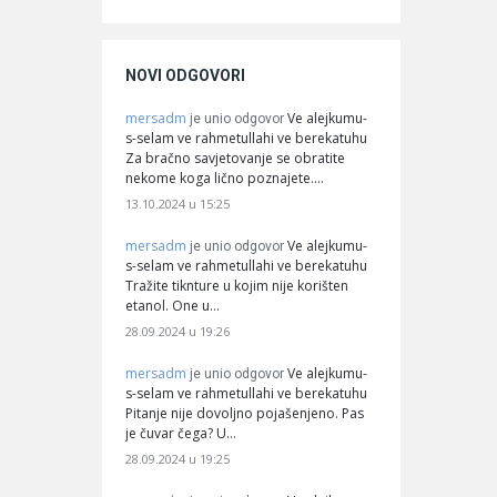
NOVI ODGOVORI
mersadm
Ve alejkumu-
je unio odgovor
s-selam ve rahmetullahi ve berekatuhu
Za bračno savjetovanje se obratite
nekome koga lično poznajete.…
13.10.2024 u 15:25
mersadm
Ve alejkumu-
je unio odgovor
s-selam ve rahmetullahi ve berekatuhu
Tražite tiknture u kojim nije korišten
etanol. One u…
28.09.2024 u 19:26
mersadm
Ve alejkumu-
je unio odgovor
s-selam ve rahmetullahi ve berekatuhu
Pitanje nije dovoljno pojašenjeno. Pas
je čuvar čega? U…
28.09.2024 u 19:25