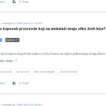
ovor
0
Prati
u kategoriji:
Halal Mekruh Haram
no kupovati proizvode koji na ambalaži imaju slike živih bića?
Admin
dozvoljeno kupiti bilo kakvu vrstu hrane na čijem pakovanju imaju likovi
 tako dalje…?
proizvode
proizvodi
slike na ambalaži
slike živih bića
ovor
0
Prati
u kategoriji:
Halal Mekruh Haram