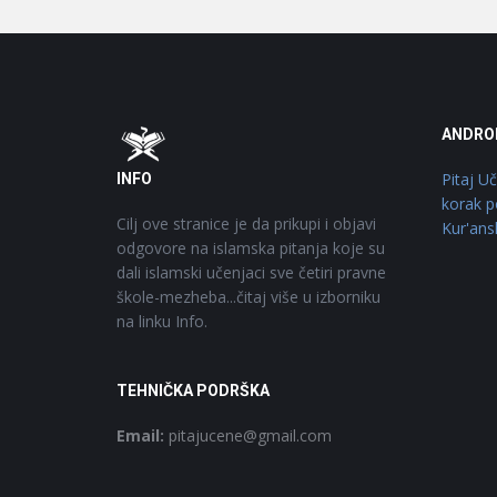
Footer
O
ANDRO
Pitaj U
INFO
korak p
Cilj ove stranice je da prikupi i objavi
Kur'ans
odgovore na islamska pitanja koje su
dali islamski učenjaci sve četiri pravne
škole-mezheba...čitaj više u izborniku
na linku Info.
TEHNIČKA PODRŠKA
Email:
pitajucene@gmail.com