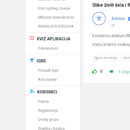
Slike živih bića i
Kviz opšteg znanja
Milioner Islamski Kviz
Admin
IT
RANGLISTE KVIZOVA
Esselamu alejkum Moj
KVIZ APLIKACIJA
stanu imamo svakojak
Pokreni kviz
figure životinja
slike
IGRE
Pronađi riječ
0
1 Odg
Asocijacije
KORISNICI
Prijava
Registracija
Dodaj grupu
Značke i bodovi