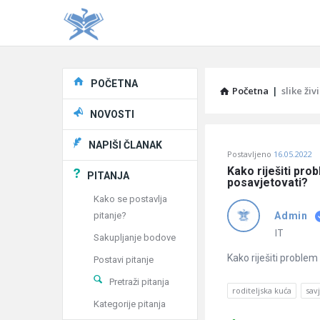
Explore
POČETNA
Početna
|
slike živ
NOVOSTI
Pitaj
NAPIŠI ČLANAK
Postavljeno
16.05.2022
Učene
Kako riješiti pro
PITANJA
posavjetovati?
®
Kako se postavlja
pitanje?
Admin
Latest
IT
Sakupljanje bodove
Pitanja
Kako riješiti problem
Postavi pitanje
Pretraži pitanja
roditeljska kuća
sav
Kategorije pitanja