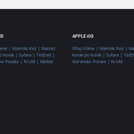
ID
APPLE iOS
čene
|
Islamski Kviz
|
Namaz
Pitaj Učene
|
Islamski Kviz
|
N
o korak
|
Sufara
|
Tedžvid
|
korak po korak
|
Sufara
|
Tedž
ke Poruke
|
N-UM
|
Minber
Kur'anske Poruke
|
N-UM