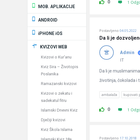
0
1 Odg
MOB. APLIKACIJE
ANDROID
Postavljeno
04.05.2022
iPHONE iOS
Da li je dozvolje
KVIZOVI WEB
Admin
Kvizovi o Kur'anu
IT
Kviz Sira – Životopis
Da li je muslimanima 
Poslanika
životinja, čokolada i
Ramazanski kvizovi
Kvizovi o zekatu i
ambalaža
kupovati 
sadekatul fitru
0
1 Odg
Islamski Dnevni Kviz
Dječiji kvizovi
Kviz Škola Islama
Postavljeno
17.10.2018
Islamski Kviz 18+