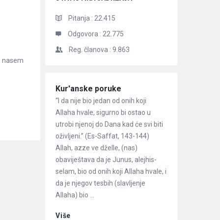
Pitanja :
22.415
Odgovora :
22.775
Reg. članova :
9.863
 u nasem
Članci
Kur'anske poruke
“I da nije bio jedan od onih koji
Allaha hvale, sigurno bi ostao u
utrobi njenoj do Dana kad će svi biti
oživljeni.” (Es-Saffat, 143-144)
Allah, azze ve dželle, (nas)
obaviještava da je Junus, alejhis-
selam, bio od onih koji Allaha hvale, i
da je njegov tesbih (slavljenje
Allaha) bio ...
Više