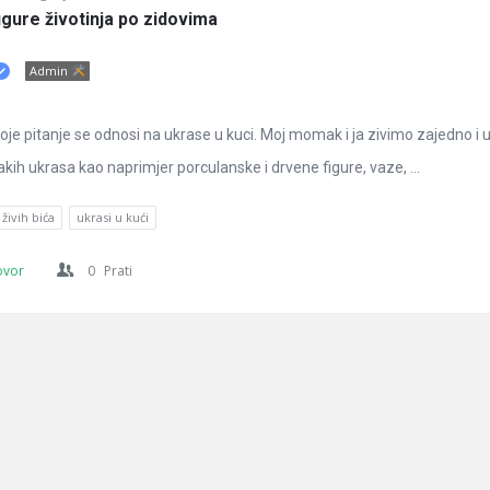
 figure životinja po zidovima
Admin
e pitanje se odnosi na ukrase u kuci. Moj momak i ja zivimo zajedno i
ih ukrasa kao naprimjer porculanske i drvene figure, vaze, ...
 živih bića
ukrasi u kući
ovor
0
Prati