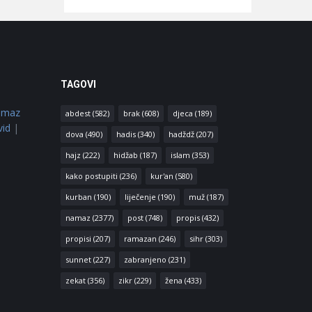
TAGOVI
amaz
abdest
(582)
brak
(608)
djeca
(189)
vid
|
dova
(490)
hadis
(340)
hadždž
(207)
hajz
(222)
hidžab
(187)
islam
(353)
kako postupiti
(236)
kur'an
(580)
kurban
(190)
liječenje
(190)
muž
(187)
namaz
(2377)
post
(748)
propis
(432)
propisi
(207)
ramazan
(246)
sihr
(303)
sunnet
(227)
zabranjeno
(231)
zekat
(356)
zikr
(229)
žena
(433)