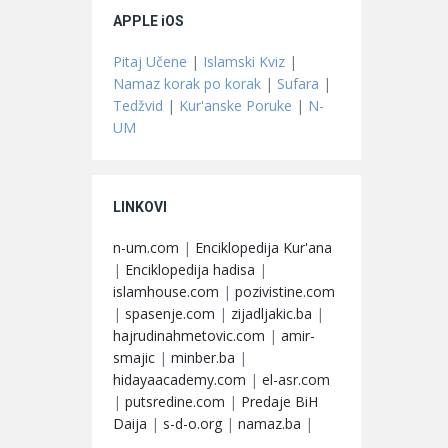
APPLE iOS
Pitaj Učene
|
Islamski Kviz
|
Namaz korak po korak
|
Sufara
|
Tedžvid
|
Kur'anske Poruke
|
N-
UM
LINKOVI
n-um.com
|
Enciklopedija Kur'ana
|
Enciklopedija hadisa
|
islamhouse.com
|
pozivistine.com
|
spasenje.com
|
zijadljakic.ba
|
hajrudinahmetovic.com
|
amir-
smajic
|
minber.ba
|
hidayaacademy.com
|
el-asr.com
|
putsredine.com
|
Predaje BiH
Daija
|
s-d-o.org
|
namaz.ba
|