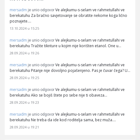
mersadm
Ve alejkumu-s-selam ve rahmetullahi ve
je unio odgovor
berekatuhu Za bračno savjetovanje se obratite nekome koga lično
poznajete.…
13.10.2024 u 15:25
mersadm
Ve alejkumu-s-selam ve rahmetullahi ve
je unio odgovor
berekatuhu Tražite tiknture u kojim nije korišten etanol. One u…
28.09.2024 u 19:26
mersadm
Ve alejkumu-s-selam ve rahmetullahi ve
je unio odgovor
berekatuhu Pitanje nije dovoljno pojašenjeno. Pas je čuvar čega? U…
28.09.2024 u 19:25
mersadm
Ve alejkumu-s-selam ve rahmetullahi ve
je unio odgovor
berekatuhu Ako se bojiš štete po sebe nije ti obaveza…
28.09.2024 u 19:23
mersadm
Ve alejkumu-s-selam ve rahmetullahi ve
je unio odgovor
berekatuhu Ne treba da ide kod roditelja sama, bez muža.…
28.09.2024 u 19:21