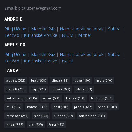
Email:
pitajucene@gmail.com
ANDROID
Pitaj Učene
|
Islamski Kviz
|
Namaz korak po korak
|
Sufara
|
Tedžvid
|
Kur'anske Poruke
|
N-UM
|
Minber
APPLE iOS
Pitaj Učene
|
Islamski Kviz
|
Namaz korak po korak
|
Sufara
|
Tedžvid
|
Kur'anske Poruke
|
N-UM
TAGOVI
abdest
(582)
brak
(608)
djeca
(189)
dova
(490)
hadis
(340)
hadždž
(207)
hajz
(222)
hidžab
(187)
islam
(353)
kako postupiti
(236)
kur'an
(580)
kurban
(190)
liječenje
(190)
muž
(187)
namaz
(2377)
post
(748)
propis
(432)
propisi
(207)
ramazan
(246)
sihr
(303)
sunnet
(227)
zabranjeno
(231)
zekat
(356)
zikr
(229)
žena
(433)