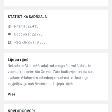
STATISTIKA SADRŽAJA
Pitanja :
22.415
Odgovora :
22.775
Reg. članova :
9.863
Članci
Lijepa riječ
Nekada te Allah dž.š. udalji od onoga što voliš, da bi te
zaokupirao onim što On voli. Zato budi svjestan, da su u
svakom Allahovom određenju mudrost i milost koje
osvjetljavaju naš životni put. #Lijepa_riječ
Više
NOVI ODGOVORI