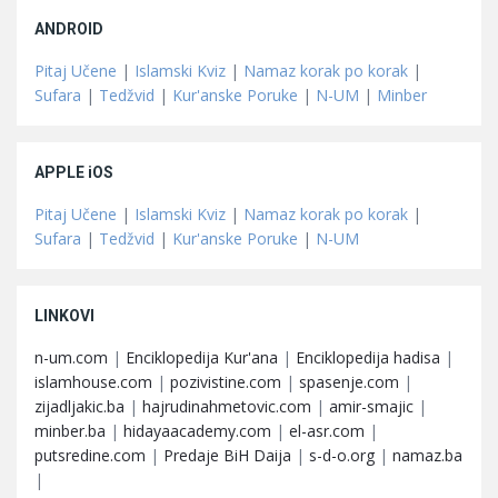
ANDROID
Pitaj Učene
|
Islamski Kviz
|
Namaz korak po korak
|
Sufara
|
Tedžvid
|
Kur'anske Poruke
|
N-UM
|
Minber
APPLE iOS
Pitaj Učene
|
Islamski Kviz
|
Namaz korak po korak
|
Sufara
|
Tedžvid
|
Kur'anske Poruke
|
N-UM
LINKOVI
n-um.com
|
Enciklopedija Kur'ana
|
Enciklopedija hadisa
|
islamhouse.com
|
pozivistine.com
|
spasenje.com
|
zijadljakic.ba
|
hajrudinahmetovic.com
|
amir-smajic
|
minber.ba
|
hidayaacademy.com
|
el-asr.com
|
putsredine.com
|
Predaje BiH Daija
|
s-d-o.org
|
namaz.ba
|