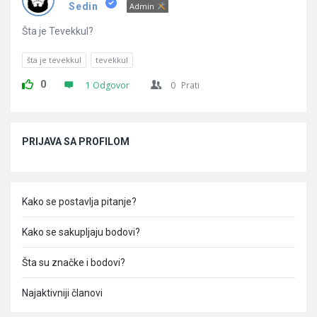
Pitanja
Sedin
Admin
Šta je Tevekkul?
šta je tevekkul
tevekkul
0
1 Odgovor
0
Prati
Sidebar
PRIJAVA SA PROFILOM
Kako se postavlja pitanje?
Kako se sakupljaju bodovi?
Šta su značke i bodovi?
Najaktivniji članovi