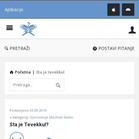
Aplikacije
Pit
Uč
®
PRETRAŽI
POSTAVI PITANJE
Početna
|
šta je tevekkul
Pitaj
Postavljeno
03.08.2019
Učene
u kategoriji:
Vjerovanje Mezheb Kader
®
Šta je Tevekkul?
Latest