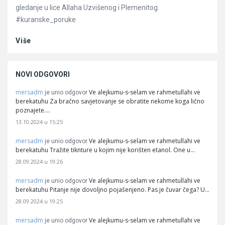
gledanje u lice Allaha Uzvišenog i Plemenitog.
#kuranske_poruke
Više
NOVI ODGOVORI
mersadm
Ve alejkumu-s-selam ve rahmetullahi ve
je unio odgovor
berekatuhu Za bračno savjetovanje se obratite nekome koga lično
poznajete.…
13.10.2024 u 15:25
mersadm
Ve alejkumu-s-selam ve rahmetullahi ve
je unio odgovor
berekatuhu Tražite tiknture u kojim nije korišten etanol. One u…
28.09.2024 u 19:26
mersadm
Ve alejkumu-s-selam ve rahmetullahi ve
je unio odgovor
berekatuhu Pitanje nije dovoljno pojašenjeno. Pas je čuvar čega? U…
28.09.2024 u 19:25
mersadm
Ve alejkumu-s-selam ve rahmetullahi ve
je unio odgovor