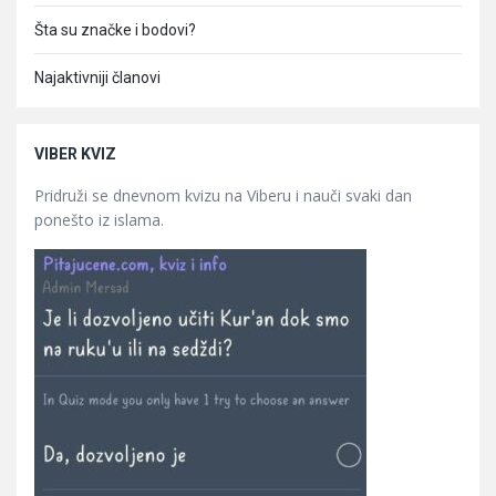
Šta su značke i bodovi?
Najaktivniji članovi
VIBER KVIZ
Pridruži se dnevnom kvizu na Viberu i nauči svaki dan
ponešto iz islama.