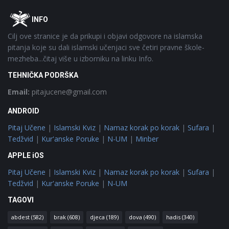
Footer
O
INFO
Cilj ove stranice je da prikupi i objavi odgovore na islamska
pitanja koje su dali islamski učenjaci sve četiri pravne škole-
mezheba...čitaj više u izborniku na linku Info.
TEHNIČKA PODRŠKA
Email:
pitajucene@gmail.com
ANDROID
Pitaj Učene
|
Islamski Kviz
|
Namaz korak po korak
|
Sufara
|
Tedžvid
|
Kur'anske Poruke
|
N-UM
|
Minber
APPLE iOS
Pitaj Učene
|
Islamski Kviz
|
Namaz korak po korak
|
Sufara
|
Tedžvid
|
Kur'anske Poruke
|
N-UM
TAGOVI
abdest
(582)
brak
(608)
djeca
(189)
dova
(490)
hadis
(340)