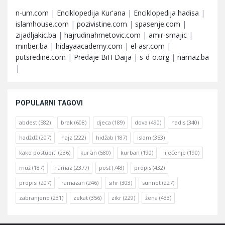
n-um.com
|
Enciklopedija Kur'ana
|
Enciklopedija hadisa
|
islamhouse.com
|
pozivistine.com
|
spasenje.com
|
zijadljakic.ba
|
hajrudinahmetovic.com
|
amir-smajic
|
minber.ba
|
hidayaacademy.com
|
el-asr.com
|
putsredine.com
|
Predaje BiH Daija
|
s-d-o.org
|
namaz.ba
|
POPULARNI TAGOVI
abdest
(582)
brak
(608)
djeca
(189)
dova
(490)
hadis
(340)
hadždž
(207)
hajz
(222)
hidžab
(187)
islam
(353)
kako postupiti
(236)
kur'an
(580)
kurban
(190)
liječenje
(190)
muž
(187)
namaz
(2377)
post
(748)
propis
(432)
propisi
(207)
ramazan
(246)
sihr
(303)
sunnet
(227)
zabranjeno
(231)
zekat
(356)
zikr
(229)
žena
(433)