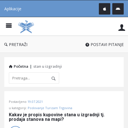
Aplikacije
Pit
Uč
®
PRETRAŽI
POSTAVI PITANJE
Početna
|
stan u izgradnji
Pitaj
Postavljeno
19.07.2021
Učene
u kategoriji:
Poslovanje Turizam Trgovina
®
Kakav je propis kupovine stana u izgradnji tj. 
prodaja stanova na mapi?
Latest