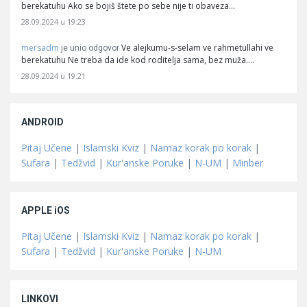
berekatuhu Ako se bojiš štete po sebe nije ti obaveza…
28.09.2024 u 19:23
mersadm
Ve alejkumu-s-selam ve rahmetullahi ve
je unio odgovor
berekatuhu Ne treba da ide kod roditelja sama, bez muža.…
28.09.2024 u 19:21
ANDROID
Pitaj Učene
|
Islamski Kviz
|
Namaz korak po korak
|
Sufara
|
Tedžvid
|
Kur'anske Poruke
|
N-UM
|
Minber
APPLE iOS
Pitaj Učene
|
Islamski Kviz
|
Namaz korak po korak
|
Sufara
|
Tedžvid
|
Kur'anske Poruke
|
N-UM
LINKOVI