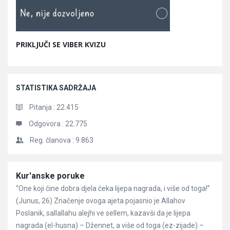
PRIKLJUČI SE VIBER KVIZU
STATISTIKA SADRŽAJA
Pitanja :
22.415
Odgovora :
22.775
Reg. članova :
9.863
Članci
Kur'anske poruke
“One koji čine dobra djela čeka lijepa nagrada, i više od toga!”
(Junus, 26) Značenje ovoga ajeta pojasnio je Allahov
Poslanik, sallallahu alejhi ve sellem, kazavši da je lijepa
nagrada (el-husna) – Džennet, a više od toga (ez-zijade) –