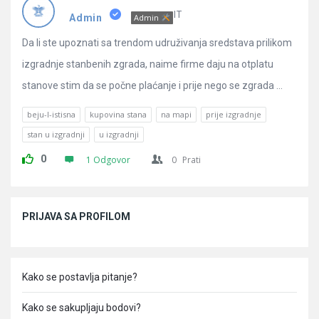
Pitanja
IT
Admin
Admin
Da li ste upoznati sa trendom udruživanja sredstava prilikom
izgradnje stanbenih zgrada, naime firme daju na otplatu
stanove stim da se počne plaćanje i prije nego se zgrada ...
beju-l-istisna
kupovina stana
na mapi
prije izgradnje
stan u izgradnji
u izgradnji
0
1 Odgovor
0
Prati
Sidebar
PRIJAVA SA PROFILOM
Kako se postavlja pitanje?
Kako se sakupljaju bodovi?