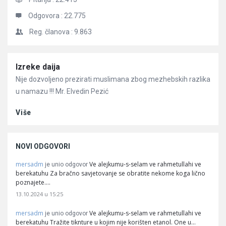
Odgovora :
22.775
Reg. članova :
9.863
Članci
Izreke daija
Nije dozvoljeno prezirati muslimana zbog mezhebskih razlika
u namazu !!! Mr. Elvedin Pezić
Više
NOVI ODGOVORI
mersadm
Ve alejkumu-s-selam ve rahmetullahi ve
je unio odgovor
berekatuhu Za bračno savjetovanje se obratite nekome koga lično
poznajete.…
13.10.2024 u 15:25
mersadm
Ve alejkumu-s-selam ve rahmetullahi ve
je unio odgovor
berekatuhu Tražite tiknture u kojim nije korišten etanol. One u…