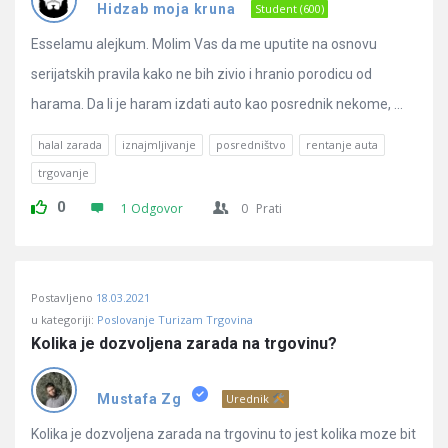
Pitanja
Hidzab moja kruna
Student (600)
Esselamu alejkum. Molim Vas da me uputite na osnovu
serijatskih pravila kako ne bih zivio i hranio porodicu od
harama. Da li je haram izdati auto kao posrednik nekome, ...
halal zarada
iznajmljivanje
posredništvo
rentanje auta
trgovanje
0
1 Odgovor
0
Prati
Postavljeno
18.03.2021
u kategoriji:
Poslovanje Turizam Trgovina
Kolika je dozvoljena zarada na trgovinu?
Mustafa Zg
Urednik
Kolika je dozvoljena zarada na trgovinu to jest kolika moze bit