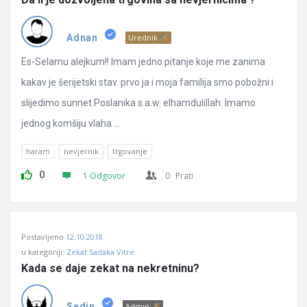
Adnan
Urednik
Es-Selamu alejkum!! Imam jedno pitanje koje me zanima
kakav je šerijetski stav. prvo ja i moja familija smo pobožni i
slijedimo sunnet Poslanika s.a.w. elhamdulillah. Imamo
jednog komšiju vlaha ...
haram
nevjernik
trgovanje
0
1 Odgovor
0
Prati
Postavljeno
12.10.2018
u kategoriji:
Zekat Sadaka Vitre
Kada se daje zekat na nekretninu?
Sedin
Admin