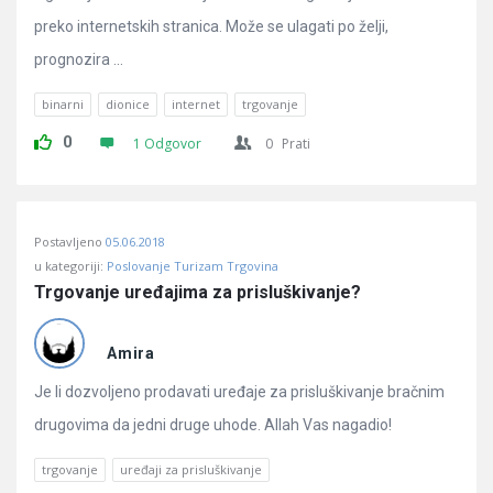
preko internetskih stranica. Može se ulagati po želji,
prognozira ...
binarni
dionice
internet
trgovanje
0
1 Odgovor
0
Prati
Postavljeno
05.06.2018
u kategoriji:
Poslovanje Turizam Trgovina
Trgovanje uređajima za prisluškivanje?
Amira
Je li dozvoljeno prodavati uređaje za prisluškivanje bračnim
drugovima da jedni druge uhode. Allah Vas nagadio!
trgovanje
uređaji za prisluškivanje