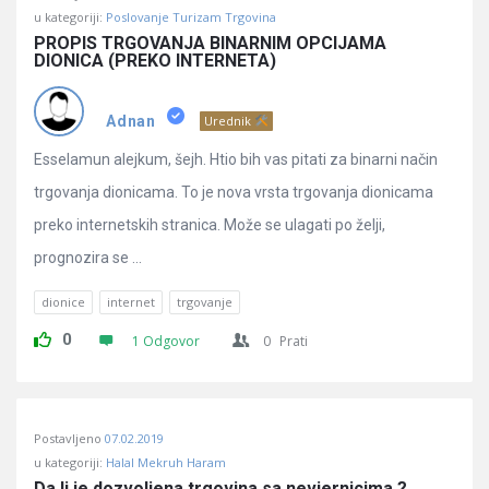
u kategoriji:
Poslovanje Turizam Trgovina
PROPIS TRGOVANJA BINARNIM OPCIJAMA 
DIONICA (PREKO INTERNETA)
Adnan
Urednik
Esselamun alejkum, šejh. Htio bih vas pitati za binarni način
trgovanja dionicama. To je nova vrsta trgovanja dionicama
preko internetskih stranica. Može se ulagati po želji,
prognozira se ...
dionice
internet
trgovanje
0
1 Odgovor
0
Prati
Postavljeno
07.02.2019
u kategoriji:
Halal Mekruh Haram
Da li je dozvoljena trgovina sa nevjernicima ?