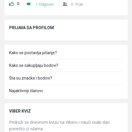
0
1 Odgovor
0
Prati
Sidebar
PRIJAVA SA PROFILOM
Kako se postavlja pitanje?
Kako se sakupljaju bodovi?
Šta su značke i bodovi?
Najaktivniji članovi
VIBER KVIZ
Pridruži se dnevnom kvizu na Viberu i nauči svaki dan
ponešto iz islama.