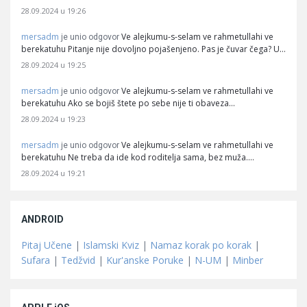
28.09.2024 u 19:26
mersadm
Ve alejkumu-s-selam ve rahmetullahi ve
je unio odgovor
berekatuhu Pitanje nije dovoljno pojašenjeno. Pas je čuvar čega? U…
28.09.2024 u 19:25
mersadm
Ve alejkumu-s-selam ve rahmetullahi ve
je unio odgovor
berekatuhu Ako se bojiš štete po sebe nije ti obaveza…
28.09.2024 u 19:23
mersadm
Ve alejkumu-s-selam ve rahmetullahi ve
je unio odgovor
berekatuhu Ne treba da ide kod roditelja sama, bez muža.…
28.09.2024 u 19:21
ANDROID
Pitaj Učene
|
Islamski Kviz
|
Namaz korak po korak
|
Sufara
|
Tedžvid
|
Kur'anske Poruke
|
N-UM
|
Minber