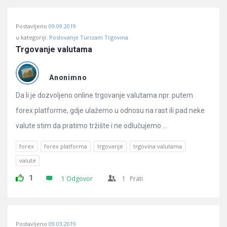
Postavljeno
09.09.2019
u kategoriji:
Poslovanje Turizam Trgovina
Trgovanje valutama
Anonimno
Da li je dozvoljeno online trgovanje valutama npr. putem
forex platforme, gdje ulažemo u odnosu na rast ili pad neke
valute stim da pratimo tržište i ne odlučujemo ...
forex
forex platforma
trgovanje
trgovina valutama
valute
1
1 Odgovor
1
Prati
Postavljeno
09.03.2019