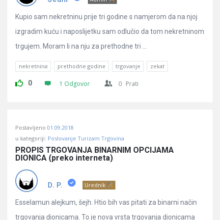
Kupio sam nekretninu prije tri godine s namjerom da na njoj
izgradim kuću i naposlijetku sam odlučio da tom nekretninom
trgujem. Moram li na nju za prethodne tri ...
nekretnina
prethodne godine
trgovanje
zekat
0
1 Odgovor
0
Prati
Postavljeno
01.09.2018
u kategoriji:
Poslovanje Turizam Trgovina
PROPIS TRGOVANJA BINARNIM OPCIJAMA 
DIONICA (preko interneta)
D. P.
Urednik
Esselamun alejkum, šejh. Htio bih vas pitati za binarni način
trgovanja dionicama. To je nova vrsta trgovanja dionicama