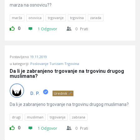
marza na osnovicu??
marža
onovica
trgovanje
trgovina
zarada
0
1 Odgovor
0
Prati
Postavljeno
19.11.2019
u kategoriji:
Poslovanje Turizam Trgovina
Da li je zabranjeno trgovanje na trgovinu drugog 
muslimana?
D. P.
Urednik
Da li je zabranjeno trgovanje na trgovinu drugog muslimana?
drugi
musliman
trgovanje
zabrana
0
1 Odgovor
0
Prati