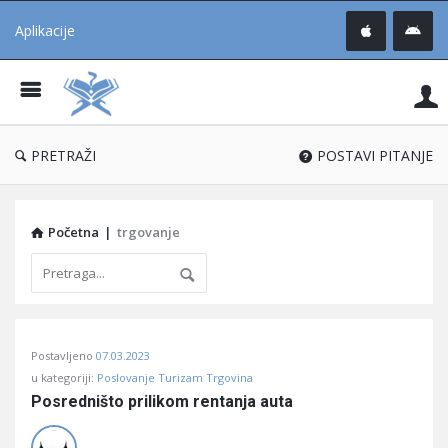
Aplikacije
Pit
Uč
®
PRETRAŽI
POSTAVI PITANJE
Početna
|
trgovanje
Pitaj
Postavljeno
07.03.2023
Učene
u kategoriji:
Poslovanje Turizam Trgovina
®
Posredništo prilikom rentanja auta
Latest