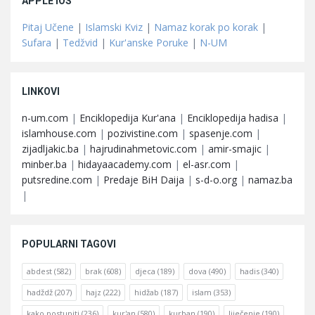
APPLE iOS
Pitaj Učene
|
Islamski Kviz
|
Namaz korak po korak
|
Sufara
|
Tedžvid
|
Kur'anske Poruke
|
N-UM
LINKOVI
n-um.com
|
Enciklopedija Kur'ana
|
Enciklopedija hadisa
|
islamhouse.com
|
pozivistine.com
|
spasenje.com
|
zijadljakic.ba
|
hajrudinahmetovic.com
|
amir-smajic
|
minber.ba
|
hidayaacademy.com
|
el-asr.com
|
putsredine.com
|
Predaje BiH Daija
|
s-d-o.org
|
namaz.ba
|
POPULARNI TAGOVI
abdest
(582)
brak
(608)
djeca
(189)
dova
(490)
hadis
(340)
hadždž
(207)
hajz
(222)
hidžab
(187)
islam
(353)
kako postupiti
(236)
kur'an
(580)
kurban
(190)
liječenje
(190)