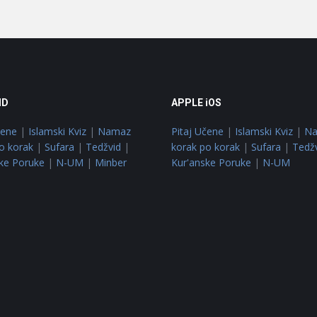
ID
APPLE iOS
čene
|
Islamski Kviz
|
Namaz
Pitaj Učene
|
Islamski Kviz
|
N
o korak
|
Sufara
|
Tedžvid
|
korak po korak
|
Sufara
|
Tedž
ke Poruke
|
N-UM
|
Minber
Kur'anske Poruke
|
N-UM