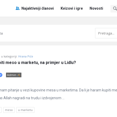
Pitaj
Pitaj
Najaktivniji članovi
Kvizovi i igre
Novosti
Učene
Učene
®
®
Navigacija
tu
u kategoriji:
Hrana Piće
piti meso u marketu, na primjer u Lidlu?
Admin
mam pitanje u vezi kupovine mesa u marketima. Da li je haram kupiti m
as Allah nagradi na trudu i izdvojenom ...
meso
u marketu