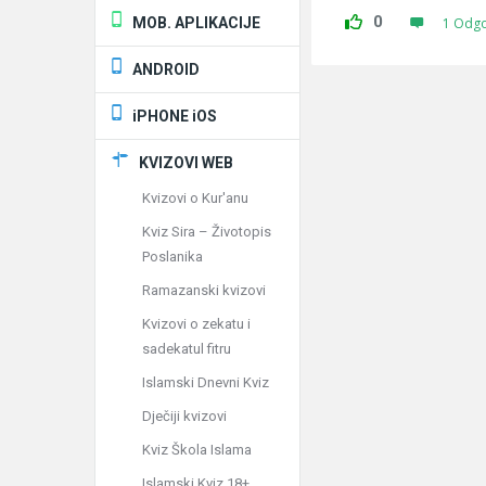
0
MOB. APLIKACIJE
1 Odg
ANDROID
iPHONE iOS
KVIZOVI WEB
Kvizovi o Kur'anu
Kviz Sira – Životopis
Poslanika
Ramazanski kvizovi
Kvizovi o zekatu i
sadekatul fitru
Islamski Dnevni Kviz
Dječiji kvizovi
Kviz Škola Islama
Islamski Kviz 18+