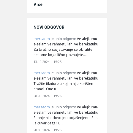
Više
NOVI ODGOVORI
mersadm
Ve alejkumu-
je unio odgovor
s-selam ve rahmetullahi ve berekatuhu
Za bračno savjetovanje se obratite
nekome koga lično poznajete.…
13.10.2024 u 15:25
mersadm
Ve alejkumu-
je unio odgovor
s-selam ve rahmetullahi ve berekatuhu
Tražite tiknture u kojim nije korišten
etanol. One u…
28.09.2024 u 19:26
mersadm
Ve alejkumu-
je unio odgovor
s-selam ve rahmetullahi ve berekatuhu
Pitanje nije dovoljno pojašenjeno. Pas
je čuvar čega? U…
28.09.2024 u 19:25