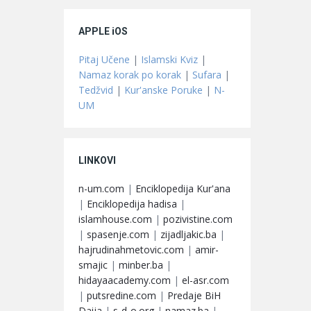
APPLE iOS
Pitaj Učene
|
Islamski Kviz
|
Namaz korak po korak
|
Sufara
|
Tedžvid
|
Kur'anske Poruke
|
N-
UM
LINKOVI
n-um.com
|
Enciklopedija Kur'ana
|
Enciklopedija hadisa
|
islamhouse.com
|
pozivistine.com
|
spasenje.com
|
zijadljakic.ba
|
hajrudinahmetovic.com
|
amir-
smajic
|
minber.ba
|
hidayaacademy.com
|
el-asr.com
|
putsredine.com
|
Predaje BiH
Daija
|
s-d-o.org
|
namaz.ba
|