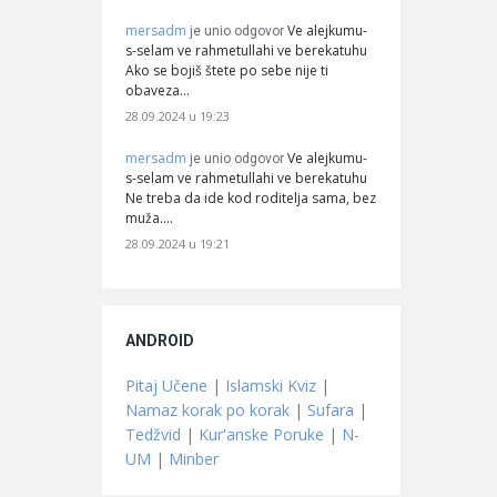
mersadm
Ve alejkumu-
je unio odgovor
s-selam ve rahmetullahi ve berekatuhu
Ako se bojiš štete po sebe nije ti
obaveza…
28.09.2024 u 19:23
mersadm
Ve alejkumu-
je unio odgovor
s-selam ve rahmetullahi ve berekatuhu
Ne treba da ide kod roditelja sama, bez
muža.…
28.09.2024 u 19:21
ANDROID
Pitaj Učene
|
Islamski Kviz
|
Namaz korak po korak
|
Sufara
|
Tedžvid
|
Kur'anske Poruke
|
N-
UM
|
Minber