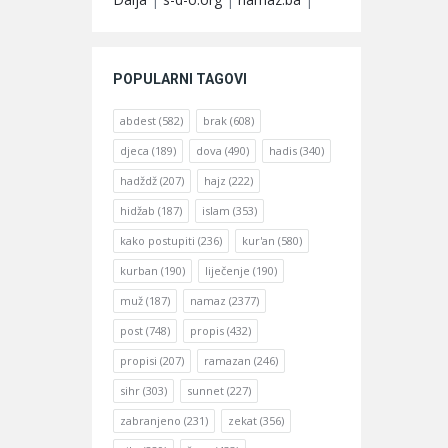
POPULARNI TAGOVI
abdest
(582)
brak
(608)
djeca
(189)
dova
(490)
hadis
(340)
hadždž
(207)
hajz
(222)
hidžab
(187)
islam
(353)
kako postupiti
(236)
kur'an
(580)
kurban
(190)
liječenje
(190)
muž
(187)
namaz
(2377)
post
(748)
propis
(432)
propisi
(207)
ramazan
(246)
sihr
(303)
sunnet
(227)
zabranjeno
(231)
zekat
(356)