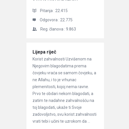
Pitanja :
22.415
Odgovora :
22.775
Reg. članova :
9.863
Članci
Lijepa riječ
Korist zahvalnosti Uzvišenom na
Njegovim blagodatima prema
čovjeku vraća se samom čovjeku, a
ne Allahu, i to je vrhunac
plemenitosti, kojoj nema ravne.
Prvo te obdari nekom blagodati, a
zatim te nadahne zahvalnošću na
toj blagodati, ukaže ti Svoje
zadovoljstvo, svu korist zahvalnosti
vrati tebi i učini te uzrokom da ...