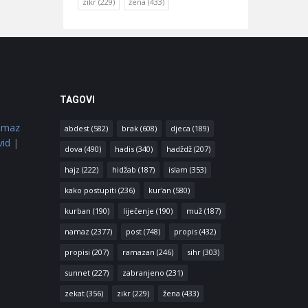
zikr
(229)
žena
(433)
TAGOVI
amaz
abdest
(582)
brak
(608)
djeca
(189)
vid
|
dova
(490)
hadis
(340)
hadždž
(207)
hajz
(222)
hidžab
(187)
islam
(353)
kako postupiti
(236)
kur'an
(580)
kurban
(190)
liječenje
(190)
muž
(187)
namaz
(2377)
post
(748)
propis
(432)
propisi
(207)
ramazan
(246)
sihr
(303)
sunnet
(227)
zabranjeno
(231)
zekat
(356)
zikr
(229)
žena
(433)