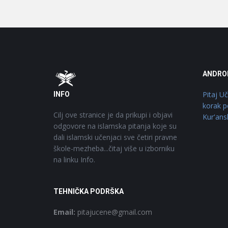
Footer
O
ANDRO
Pitaj U
INFO
korak p
Cilj ove stranice je da prikupi i objavi
Kur'ans
odgovore na islamska pitanja koje su
dali islamski učenjaci sve četiri pravne
škole-mezheba...čitaj više u izborniku
na linku Info.
TEHNIČKA PODRŠKA
Email:
pitajucene@gmail.com