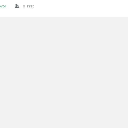
ovor
0
Prati