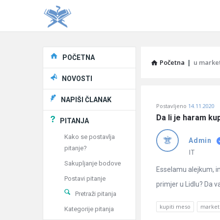
Explore
POČETNA
Početna
|
u marke
NOVOSTI
Pitaj
NAPIŠI ČLANAK
Postavljeno
14.11.2020
Učene
Da li je haram ku
PITANJA
®
Kako se postavlja
Admin
pitanje?
Latest
IT
Sakupljanje bodove
Pitanja
Esselamu alejkum, i
Postavi pitanje
primjer u Lidlu? Da v
Pretraži pitanja
kupiti meso
market
Kategorije pitanja