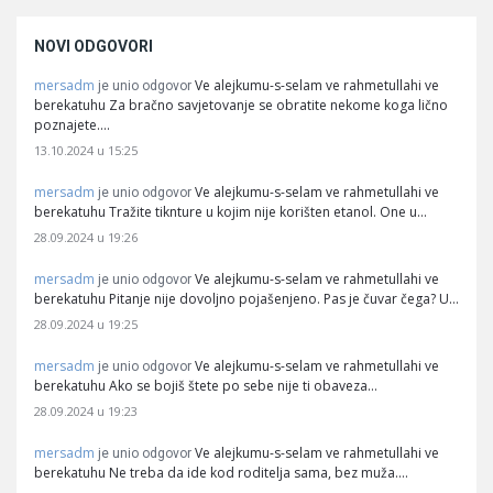
NOVI ODGOVORI
mersadm
Ve alejkumu-s-selam ve rahmetullahi ve
je unio odgovor
berekatuhu Za bračno savjetovanje se obratite nekome koga lično
poznajete.…
13.10.2024 u 15:25
mersadm
Ve alejkumu-s-selam ve rahmetullahi ve
je unio odgovor
berekatuhu Tražite tiknture u kojim nije korišten etanol. One u…
28.09.2024 u 19:26
mersadm
Ve alejkumu-s-selam ve rahmetullahi ve
je unio odgovor
berekatuhu Pitanje nije dovoljno pojašenjeno. Pas je čuvar čega? U…
28.09.2024 u 19:25
mersadm
Ve alejkumu-s-selam ve rahmetullahi ve
je unio odgovor
berekatuhu Ako se bojiš štete po sebe nije ti obaveza…
28.09.2024 u 19:23
mersadm
Ve alejkumu-s-selam ve rahmetullahi ve
je unio odgovor
berekatuhu Ne treba da ide kod roditelja sama, bez muža.…