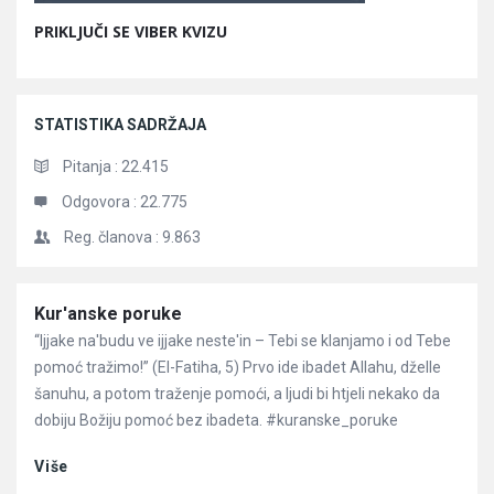
PRIKLJUČI SE VIBER KVIZU
STATISTIKA SADRŽAJA
Pitanja :
22.415
Odgovora :
22.775
Reg. članova :
9.863
Članci
Kur'anske poruke
“Ijjake na'budu ve ijjake neste'in – Tebi se klanjamo i od Tebe
pomoć tražimo!” (El-Fatiha, 5) Prvo ide ibadet Allahu, dželle
šanuhu, a potom traženje pomoći, a ljudi bi htjeli nekako da
dobiju Božiju pomoć bez ibadeta. #kuranske_poruke
Više