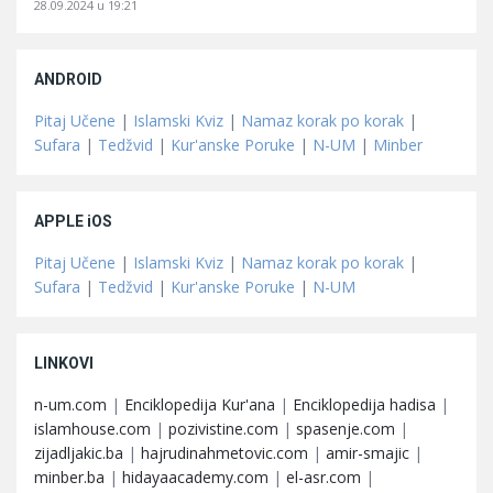
28.09.2024 u 19:21
ANDROID
Pitaj Učene
|
Islamski Kviz
|
Namaz korak po korak
|
Sufara
|
Tedžvid
|
Kur'anske Poruke
|
N-UM
|
Minber
APPLE iOS
Pitaj Učene
|
Islamski Kviz
|
Namaz korak po korak
|
Sufara
|
Tedžvid
|
Kur'anske Poruke
|
N-UM
LINKOVI
n-um.com
|
Enciklopedija Kur'ana
|
Enciklopedija hadisa
|
islamhouse.com
|
pozivistine.com
|
spasenje.com
|
zijadljakic.ba
|
hajrudinahmetovic.com
|
amir-smajic
|
minber.ba
|
hidayaacademy.com
|
el-asr.com
|