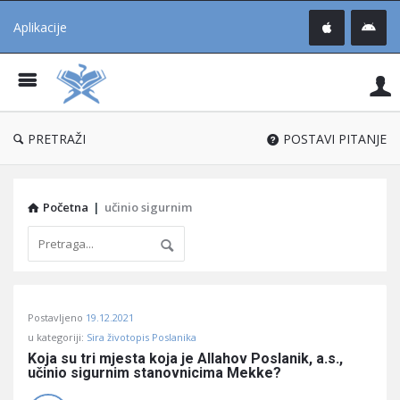
Aplikacije
Pit
Uč
®
PRETRAŽI
POSTAVI PITANJE
Početna
|
učinio sigurnim
Pitaj
Postavljeno
19.12.2021
Učene
u kategoriji:
Sira životopis Poslanika
®
Koja su tri mjesta koja je Allahov Poslanik, a.s., 
učinio sigurnim stanovnicima Mekke?
Latest