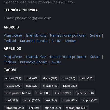
mezheba...čitaj više u izborniku na linku Info.
TEHNIČKA PODRŠKA
Email:
pitajucene@gmail.com
ANDROID
Pitaj Učene
|
Islamski Kviz
|
Namaz korak po korak
|
Sufara
|
Tedžvid
|
Kur'anske Poruke
|
N-UM
|
Minber
APPLE iOS
Pitaj Učene
|
Islamski Kviz
|
Namaz korak po korak
|
Sufara
|
Tedžvid
|
Kur'anske Poruke
|
N-UM
TAGOVI
abdest
(582)
brak
(608)
djeca
(189)
dova
(490)
hadis
(340)
hadždž
(207)
hajz
(222)
hidžab
(187)
islam
(353)
kako postupiti
(236)
kur'an
(580)
kurban
(190)
liječenje
(190)
muž
(187)
namaz
(2377)
post
(748)
propis
(432)
propisi
(207)
ramazan
(246)
sihr
(303)
sunnet
(227)
zabranjeno
(231)