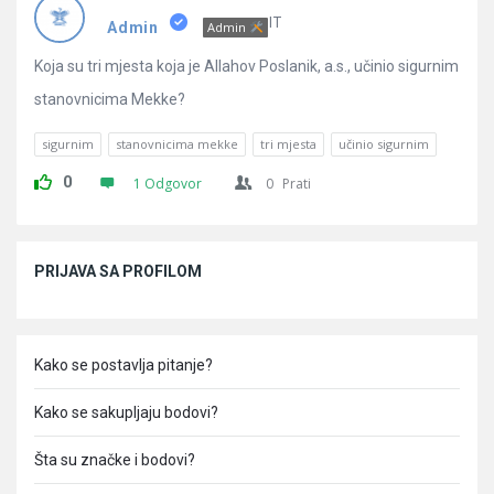
Pitanja
IT
Admin
Admin
Koja su tri mjesta koja je Allahov Poslanik, a.s., učinio sigurnim
stanovnicima Mekke?
sigurnim
stanovnicima mekke
tri mjesta
učinio sigurnim
0
1 Odgovor
0
Prati
Sidebar
PRIJAVA SA PROFILOM
Kako se postavlja pitanje?
Kako se sakupljaju bodovi?
Šta su značke i bodovi?