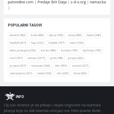
putsredine.com
|
Predaje BiH Daija
|
s-d-o.org
|
namaz.ba
|
POPULARNI TAGOVI
abdest
(582)
brak
(608)
djeca
(189)
dova
(490)
hadis
(340)
hadždž
(207)
hajz
(222)
hidžab
(187)
islam
(353)
kako postupiti
(236)
kur'an
(580)
kurban
(190)
liječenje
(190)
muž
(187)
namaz
(2377)
post
(748)
propis
(432)
propisi
(207)
ramazan
(246)
sihr
(303)
sunnet
(227)
zabranjeno
(231)
zekat
(356)
zikr
(229)
žena
(433)
Footer
O
INFO
Cilj ove stranice je da prikupi i objavi odgovore na islamska
pitanja koje su dali islamski učenjaci sve četiri pravne škole-