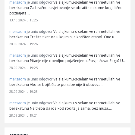
mersadm
Ve alejkumu-s-selam ve rahmetullahi ve
je unio odgovor
berekatuhu Za bračno savjetovanje se obratite nekome koga lično
poznajete.…
13.10.2024 u 15:25
mersadm
Ve alejkumu-s-selam ve rahmetullahi ve
je unio odgovor
berekatuhu Tražite tiknture u kojim nije korišten etanol. One u…
28.09.2024 u 19:26
mersadm
Ve alejkumu-s-selam ve rahmetullahi ve
je unio odgovor
berekatuhu Pitanje nije dovoljno pojašenjeno. Pas je čuvar čega? U…
28.09.2024 u 19:25
mersadm
Ve alejkumu-s-selam ve rahmetullahi ve
je unio odgovor
berekatuhu Ako se bojiš štete po sebe nije ti obaveza…
28.09.2024 u 19:23
mersadm
Ve alejkumu-s-selam ve rahmetullahi ve
je unio odgovor
berekatuhu Ne treba da ide kod roditelja sama, bez muža.…
28.09.2024 u 19:21