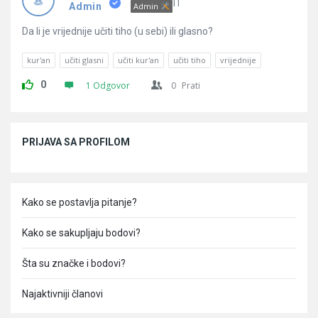
Pitanja
IT
Admin
Admin
Da li je vrijednije učiti tiho (u sebi) ili glasno?
kur'an
učiti glasni
učiti kur'an
učiti tiho
vrijednije
0
1 Odgovor
0
Prati
Sidebar
PRIJAVA SA PROFILOM
Kako se postavlja pitanje?
Kako se sakupljaju bodovi?
Šta su značke i bodovi?
Najaktivniji članovi