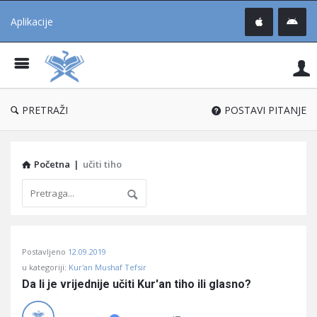
Aplikacije
Pit
Uč
®
PRETRAŽI
POSTAVI PITANJE
Početna
|
učiti tiho
Pitaj
Postavljeno
12.09.2019
Učene
u kategoriji:
Kur'an Mushaf Tefsir
®
Da li je vrijednije učiti Kur'an tiho ili glasno?
Latest