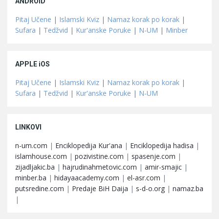
ANDROID
Pitaj Učene
|
Islamski Kviz
|
Namaz korak po korak
|
Sufara
|
Tedžvid
|
Kur'anske Poruke
|
N-UM
|
Minber
APPLE iOS
Pitaj Učene
|
Islamski Kviz
|
Namaz korak po korak
|
Sufara
|
Tedžvid
|
Kur'anske Poruke
|
N-UM
LINKOVI
n-um.com
|
Enciklopedija Kur'ana
|
Enciklopedija hadisa
|
islamhouse.com
|
pozivistine.com
|
spasenje.com
|
zijadljakic.ba
|
hajrudinahmetovic.com
|
amir-smajic
|
minber.ba
|
hidayaacademy.com
|
el-asr.com
|
putsredine.com
|
Predaje BiH Daija
|
s-d-o.org
|
namaz.ba
|