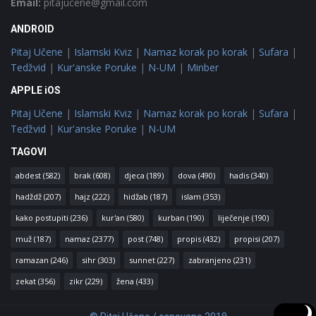
Email:
pitajucene@gmail.com
ANDROID
Pitaj Učene
|
Islamski Kviz
|
Namaz korak po korak
|
Sufara
|
Tedžvid
|
Kur'anske Poruke
|
N-UM
|
Minber
APPLE iOS
Pitaj Učene
|
Islamski Kviz
|
Namaz korak po korak
|
Sufara
|
Tedžvid
|
Kur'anske Poruke
|
N-UM
TAGOVI
abdest
(582)
brak
(608)
djeca
(189)
dova
(490)
hadis
(340)
hadždž
(207)
hajz
(222)
hidžab
(187)
islam
(353)
kako postupiti
(236)
kur'an
(580)
kurban
(190)
liječenje
(190)
muž
(187)
namaz
(2377)
post
(748)
propis
(432)
propisi
(207)
ramazan
(246)
sihr
(303)
sunnet
(227)
zabranjeno
(231)
zekat
(356)
zikr
(229)
žena
(433)