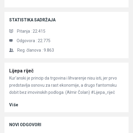
STATISTIKA SADRŽAJA
Pitanja :
22.415
Odgovora :
22.775
Reg. članova :
9.863
Članci
Lijepa riječ
Kur'anski je princip da trgovina i lihvarenje nisu isti, jer prvo
predstavlja osnovu za rast ekonomije, a drugo fantomsku
dobit bez imovinskih podloga. (Almir Čolan) #Lijepa_riječ
Više
NOVI ODGOVORI