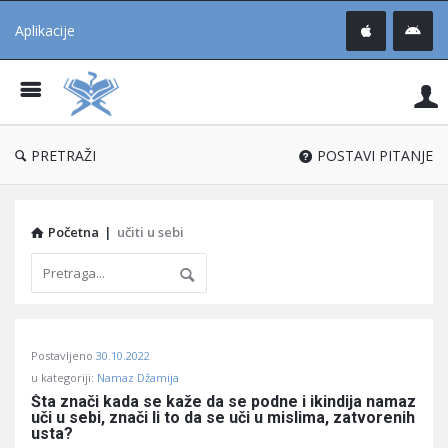
Aplikacije
Pit
Uč
®
PRETRAŽI
POSTAVI PITANJE
Početna
|
učiti u sebi
Pitaj
Postavljeno
30.10.2022
Učene
u kategoriji:
Namaz Džamija
®
Šta znači kada se kaže da se podne i ikindija namaz 
uči u sebi, znači li to da se uči u mislima, zatvorenih 
Latest
usta?