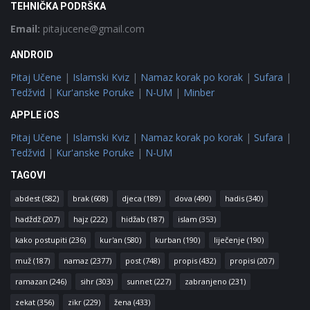
TEHNIČKA PODRŠKA
Email:
pitajucene@gmail.com
ANDROID
Pitaj Učene
|
Islamski Kviz
|
Namaz korak po korak
|
Sufara
|
Tedžvid
|
Kur'anske Poruke
|
N-UM
|
Minber
APPLE iOS
Pitaj Učene
|
Islamski Kviz
|
Namaz korak po korak
|
Sufara
|
Tedžvid
|
Kur'anske Poruke
|
N-UM
TAGOVI
abdest
(582)
brak
(608)
djeca
(189)
dova
(490)
hadis
(340)
hadždž
(207)
hajz
(222)
hidžab
(187)
islam
(353)
kako postupiti
(236)
kur'an
(580)
kurban
(190)
liječenje
(190)
muž
(187)
namaz
(2377)
post
(748)
propis
(432)
propisi
(207)
ramazan
(246)
sihr
(303)
sunnet
(227)
zabranjeno
(231)
zekat
(356)
zikr
(229)
žena
(433)