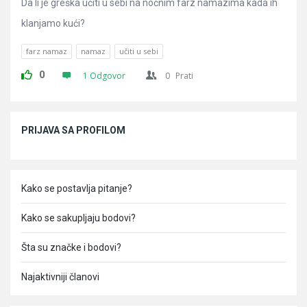
Da li je greška učiti u sebi na noćnim farz namazima kada ih
klanjamo kući?
farz namaz
namaz
učiti u sebi
0
1 Odgovor
0
Prati
Sidebar
PRIJAVA SA PROFILOM
Kako se postavlja pitanje?
Kako se sakupljaju bodovi?
Šta su značke i bodovi?
Najaktivniji članovi