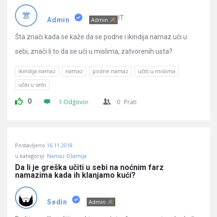
Pitanja
IT
Admin
Admin
Šta znači kada se kaže da se podne i ikindija namaz uči u
sebi, znači li to da se uči u mislima, zatvorenih usta?
ikindija namaz
namaz
podne namaz
učiti u mislima
učiti u sebi
0
1 Odgovor
0
Prati
Postavljeno
16.11.2018
u kategoriji:
Namaz Džamija
Da li je greška učiti u sebi na noćnim farz 
namazima kada ih klanjamo kući?
Sedin
Admin