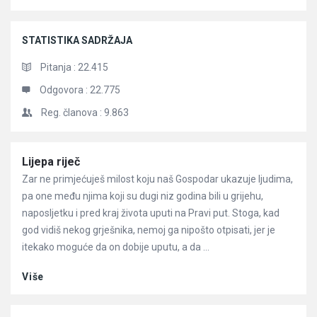
STATISTIKA SADRŽAJA
Pitanja :
22.415
Odgovora :
22.775
Reg. članova :
9.863
Članci
Lijepa riječ
Zar ne primjećuješ milost koju naš Gospodar ukazuje ljudima,
pa one među njima koji su dugi niz godina bili u grijehu,
naposljetku i pred kraj života uputi na Pravi put. Stoga, kad
god vidiš nekog grješnika, nemoj ga nipošto otpisati, jer je
itekako moguće da on dobije uputu, a da ...
Više