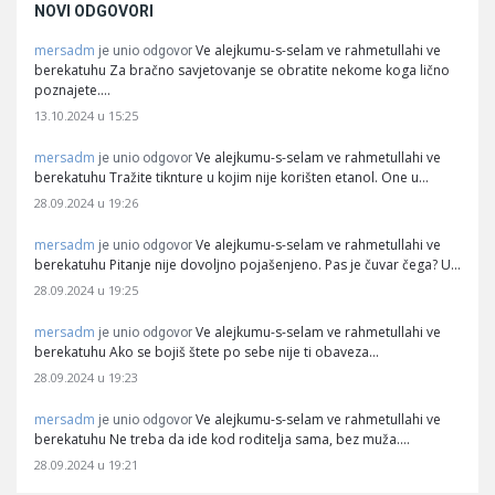
NOVI ODGOVORI
mersadm
Ve alejkumu-s-selam ve rahmetullahi ve
je unio odgovor
berekatuhu Za bračno savjetovanje se obratite nekome koga lično
poznajete.…
13.10.2024 u 15:25
mersadm
Ve alejkumu-s-selam ve rahmetullahi ve
je unio odgovor
berekatuhu Tražite tiknture u kojim nije korišten etanol. One u…
28.09.2024 u 19:26
mersadm
Ve alejkumu-s-selam ve rahmetullahi ve
je unio odgovor
berekatuhu Pitanje nije dovoljno pojašenjeno. Pas je čuvar čega? U…
28.09.2024 u 19:25
mersadm
Ve alejkumu-s-selam ve rahmetullahi ve
je unio odgovor
berekatuhu Ako se bojiš štete po sebe nije ti obaveza…
28.09.2024 u 19:23
mersadm
Ve alejkumu-s-selam ve rahmetullahi ve
je unio odgovor
berekatuhu Ne treba da ide kod roditelja sama, bez muža.…
28.09.2024 u 19:21