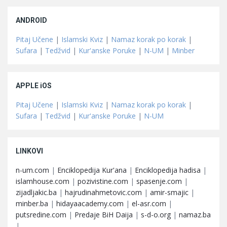
ANDROID
Pitaj Učene
|
Islamski Kviz
|
Namaz korak po korak
|
Sufara
|
Tedžvid
|
Kur'anske Poruke
|
N-UM
|
Minber
APPLE iOS
Pitaj Učene
|
Islamski Kviz
|
Namaz korak po korak
|
Sufara
|
Tedžvid
|
Kur'anske Poruke
|
N-UM
LINKOVI
n-um.com
|
Enciklopedija Kur'ana
|
Enciklopedija hadisa
|
islamhouse.com
|
pozivistine.com
|
spasenje.com
|
zijadljakic.ba
|
hajrudinahmetovic.com
|
amir-smajic
|
minber.ba
|
hidayaacademy.com
|
el-asr.com
|
putsredine.com
|
Predaje BiH Daija
|
s-d-o.org
|
namaz.ba
|