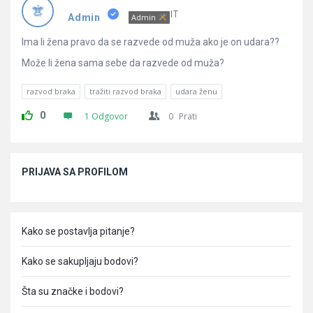
Pitanja
IT
Admin
Admin
Ima li žena pravo da se razvede od muža ako je on udara??
Može li žena sama sebe da razvede od muža?
razvod braka
tražiti razvod braka
udara ženu
0
1 Odgovor
0
Prati
Sidebar
PRIJAVA SA PROFILOM
Kako se postavlja pitanje?
Kako se sakupljaju bodovi?
Šta su značke i bodovi?