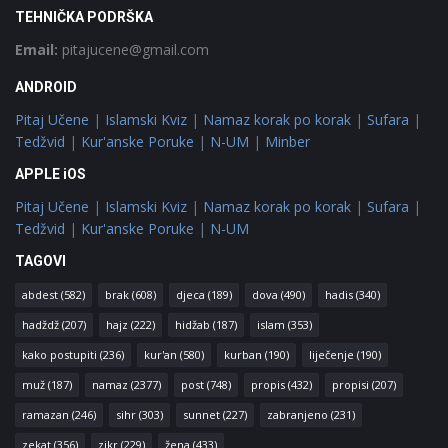
TEHNIČKA PODRŠKA
Email:
pitajucene@gmail.com
ANDROID
Pitaj Učene
|
Islamski Kviz
|
Namaz korak po korak
|
Sufara
|
Tedžvid
|
Kur'anske Poruke
|
N-UM
|
Minber
APPLE iOS
Pitaj Učene
|
Islamski Kviz
|
Namaz korak po korak
|
Sufara
|
Tedžvid
|
Kur'anske Poruke
|
N-UM
TAGOVI
abdest
(582)
brak
(608)
djeca
(189)
dova
(490)
hadis
(340)
hadždž
(207)
hajz
(222)
hidžab
(187)
islam
(353)
kako postupiti
(236)
kur'an
(580)
kurban
(190)
liječenje
(190)
muž
(187)
namaz
(2377)
post
(748)
propis
(432)
propisi
(207)
ramazan
(246)
sihr
(303)
sunnet
(227)
zabranjeno
(231)
zekat
(356)
zikr
(229)
žena
(433)