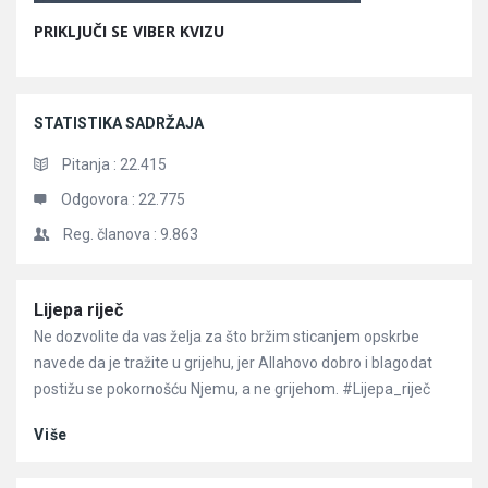
PRIKLJUČI SE VIBER KVIZU
STATISTIKA SADRŽAJA
Pitanja :
22.415
Odgovora :
22.775
Reg. članova :
9.863
Članci
Lijepa riječ
Ne dozvolite da vas želja za što bržim sticanjem opskrbe
navede da je tražite u grijehu, jer Allahovo dobro i blagodat
postižu se pokornošću Njemu, a ne grijehom. #Lijepa_riječ
Više