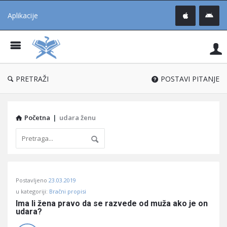
Aplikacije
Pit
Uč
®
PRETRAŽI
POSTAVI PITANJE
Početna
|
udara ženu
Pitaj
Postavljeno
23.03.2019
Učene
u kategoriji:
Bračni propisi
®
Ima li žena pravo da se razvede od muža ako je on 
udara?
Latest