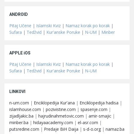
ANDROID
Pitaj Učene
|
Islamski Kviz
|
Namaz korak po korak
|
Sufara
|
Tedžvid
|
Kur'anske Poruke
|
N-UM
|
Minber
APPLE iOS
Pitaj Učene
|
Islamski Kviz
|
Namaz korak po korak
|
Sufara
|
Tedžvid
|
Kur'anske Poruke
|
N-UM
LINKOVI
n-um.com
|
Enciklopedija Kur'ana
|
Enciklopedija hadisa
|
islamhouse.com
|
pozivistine.com
|
spasenje.com
|
zijadljakic.ba
|
hajrudinahmetovic.com
|
amir-smajic
|
minber.ba
|
hidayaacademy.com
|
el-asr.com
|
putsredine.com
|
Predaje BiH Daija
|
s-d-o.org
|
namaz.ba