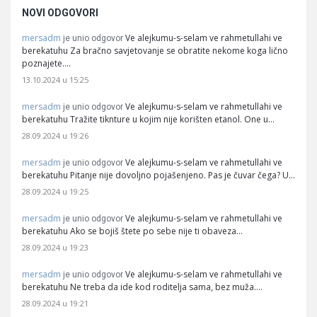
NOVI ODGOVORI
mersadm
Ve alejkumu-s-selam ve rahmetullahi ve
je unio odgovor
berekatuhu Za bračno savjetovanje se obratite nekome koga lično
poznajete.…
13.10.2024 u 15:25
mersadm
Ve alejkumu-s-selam ve rahmetullahi ve
je unio odgovor
berekatuhu Tražite tiknture u kojim nije korišten etanol. One u…
28.09.2024 u 19:26
mersadm
Ve alejkumu-s-selam ve rahmetullahi ve
je unio odgovor
berekatuhu Pitanje nije dovoljno pojašenjeno. Pas je čuvar čega? U…
28.09.2024 u 19:25
mersadm
Ve alejkumu-s-selam ve rahmetullahi ve
je unio odgovor
berekatuhu Ako se bojiš štete po sebe nije ti obaveza…
28.09.2024 u 19:23
mersadm
Ve alejkumu-s-selam ve rahmetullahi ve
je unio odgovor
berekatuhu Ne treba da ide kod roditelja sama, bez muža.…
28.09.2024 u 19:21