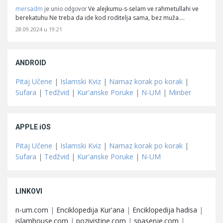
mersadm
Ve alejkumu-s-selam ve rahmetullahi ve
je unio odgovor
berekatuhu Ne treba da ide kod roditelja sama, bez muža.…
28.09.2024 u 19:21
ANDROID
Pitaj Učene
|
Islamski Kviz
|
Namaz korak po korak
|
Sufara
|
Tedžvid
|
Kur'anske Poruke
|
N-UM
|
Minber
APPLE iOS
Pitaj Učene
|
Islamski Kviz
|
Namaz korak po korak
|
Sufara
|
Tedžvid
|
Kur'anske Poruke
|
N-UM
LINKOVI
n-um.com
|
Enciklopedija Kur'ana
|
Enciklopedija hadisa
|
islamhouse.com
|
pozivistine.com
|
spasenje.com
|