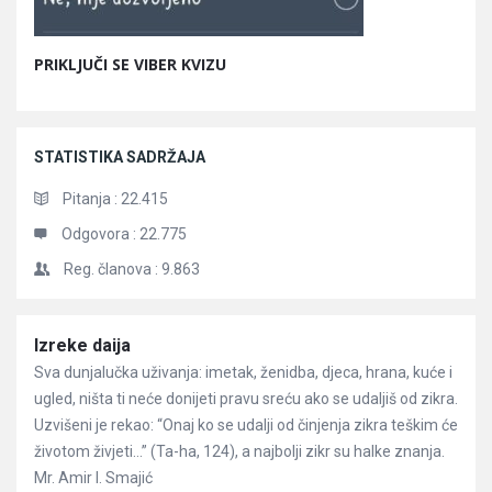
PRIKLJUČI SE VIBER KVIZU
STATISTIKA SADRŽAJA
Pitanja :
22.415
Odgovora :
22.775
Reg. članova :
9.863
Članci
Izreke daija
Sva dunjalučka uživanja: imetak, ženidba, djeca, hrana, kuće i
ugled, ništa ti neće donijeti pravu sreću ako se udaljiš od zikra.
Uzvišeni je rekao: “Onaj ko se udalji od činjenja zikra teškim će
životom živjeti…” (Ta-ha, 124), a najbolji zikr su halke znanja.
Mr. Amir I. Smajić