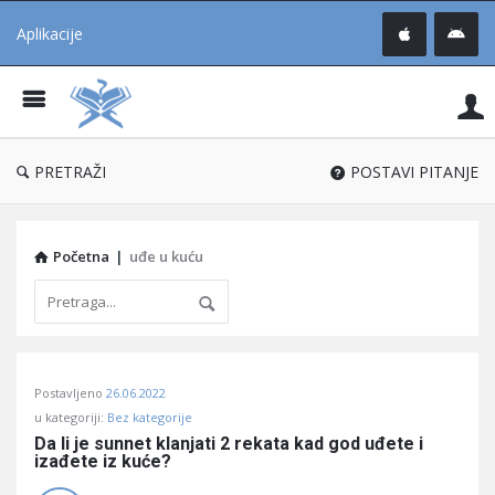
Aplikacije
Pit
Uč
®
PRETRAŽI
POSTAVI PITANJE
Početna
|
uđe u kuću
Pitaj
Postavljeno
26.06.2022
Učene
u kategoriji:
Bez kategorije
®
Da li je sunnet klanjati 2 rekata kad god uđete i 
izađete iz kuće?
Latest