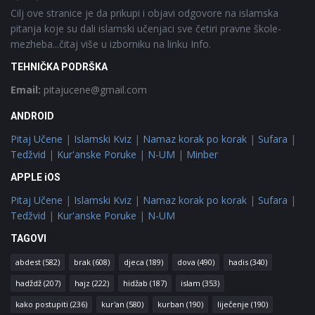
Cilj ove stranice je da prikupi i objavi odgovore na islamska
pitanja koje su dali islamski učenjaci sve četiri pravne škole-
mezheba...čitaj više u izborniku na linku Info.
TEHNIČKA PODRŠKA
Email:
pitajucene@gmail.com
ANDROID
Pitaj Učene
|
Islamski Kviz
|
Namaz korak po korak
|
Sufara
|
Tedžvid
|
Kur'anske Poruke
|
N-UM
|
Minber
APPLE iOS
Pitaj Učene
|
Islamski Kviz
|
Namaz korak po korak
|
Sufara
|
Tedžvid
|
Kur'anske Poruke
|
N-UM
TAGOVI
abdest
(582)
brak
(608)
djeca
(189)
dova
(490)
hadis
(340)
hadždž
(207)
hajz
(222)
hidžab
(187)
islam
(353)
kako postupiti
(236)
kur'an
(580)
kurban
(190)
liječenje
(190)