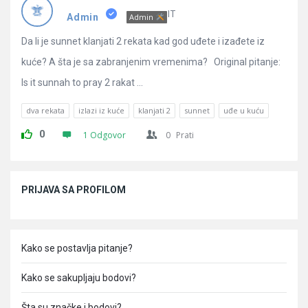
Pitanja
IT
Admin
Admin
Da li je sunnet klanjati 2 rekata kad god uđete i izađete iz
kuće? A šta je sa zabranjenim vremenima? Original pitanje:
Is it sunnah to pray 2 rakat ...
dva rekata
izlazi iz kuće
klanjati 2
sunnet
uđe u kuću
0
1 Odgovor
0
Prati
Sidebar
PRIJAVA SA PROFILOM
Kako se postavlja pitanje?
Kako se sakupljaju bodovi?
Šta su značke i bodovi?