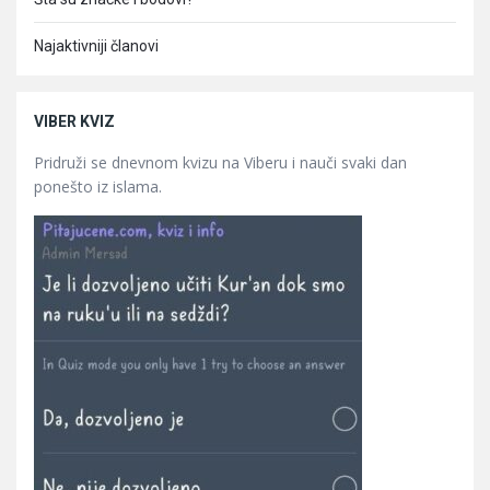
Najaktivniji članovi
VIBER KVIZ
Pridruži se dnevnom kvizu na Viberu i nauči svaki dan
ponešto iz islama.