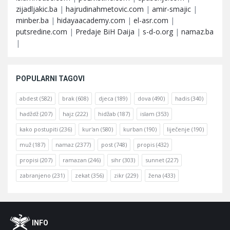
zijadljakic.ba
|
hajrudinahmetovic.com
|
amir-smajic
|
minber.ba
|
hidayaacademy.com
|
el-asr.com
|
putsredine.com
|
Predaje BiH Daija
|
s-d-o.org
|
namaz.ba
|
POPULARNI TAGOVI
abdest
(582)
brak
(608)
djeca
(189)
dova
(490)
hadis
(340)
hadždž
(207)
hajz
(222)
hidžab
(187)
islam
(353)
kako postupiti
(236)
kur'an
(580)
kurban
(190)
liječenje
(190)
muž
(187)
namaz
(2377)
post
(748)
propis
(432)
propisi
(207)
ramazan
(246)
sihr
(303)
sunnet
(227)
zabranjeno
(231)
zekat
(356)
zikr
(229)
žena
(433)
Footer
O
INFO