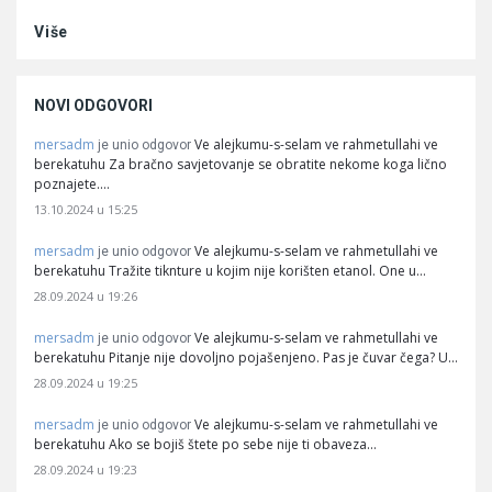
Više
NOVI ODGOVORI
mersadm
Ve alejkumu-s-selam ve rahmetullahi ve
je unio odgovor
berekatuhu Za bračno savjetovanje se obratite nekome koga lično
poznajete.…
13.10.2024 u 15:25
mersadm
Ve alejkumu-s-selam ve rahmetullahi ve
je unio odgovor
berekatuhu Tražite tiknture u kojim nije korišten etanol. One u…
28.09.2024 u 19:26
mersadm
Ve alejkumu-s-selam ve rahmetullahi ve
je unio odgovor
berekatuhu Pitanje nije dovoljno pojašenjeno. Pas je čuvar čega? U…
28.09.2024 u 19:25
mersadm
Ve alejkumu-s-selam ve rahmetullahi ve
je unio odgovor
berekatuhu Ako se bojiš štete po sebe nije ti obaveza…
28.09.2024 u 19:23