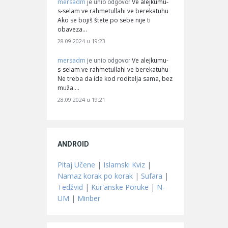
mersadm
Ve alejkumu-
je unio odgovor
s-selam ve rahmetullahi ve berekatuhu
Ako se bojiš štete po sebe nije ti
obaveza…
28.09.2024 u 19:23
mersadm
Ve alejkumu-
je unio odgovor
s-selam ve rahmetullahi ve berekatuhu
Ne treba da ide kod roditelja sama, bez
muža.…
28.09.2024 u 19:21
ANDROID
Pitaj Učene
|
Islamski Kviz
|
Namaz korak po korak
|
Sufara
|
Tedžvid
|
Kur'anske Poruke
|
N-
UM
|
Minber