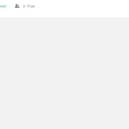
ovor
0
Prati