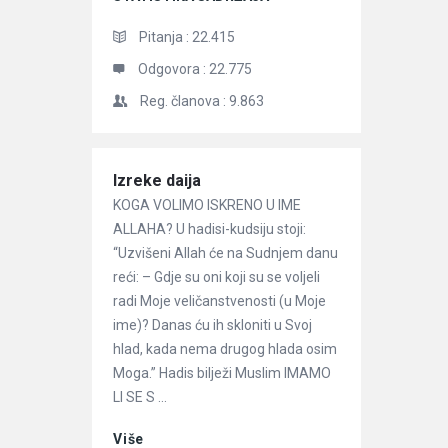
Pitanja :
22.415
Odgovora :
22.775
Reg. članova :
9.863
Članci
Izreke daija
KOGA VOLIMO ISKRENO U IME
ALLAHA? U hadisi-kudsiju stoji:
“Uzvišeni Allah će na Sudnjem danu
reći: – Gdje su oni koji su se voljeli
radi Moje veličanstvenosti (u Moje
ime)? Danas ću ih skloniti u Svoj
hlad, kada nema drugog hlada osim
Moga.” Hadis bilježi Muslim IMAMO
LI SE S ...
Više