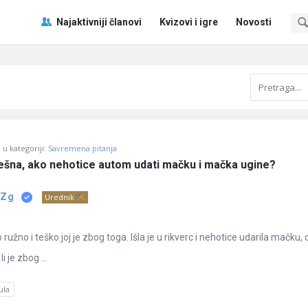
Pitaj
Pitaj
Najaktivniji članovi
Kvizovi i igre
Novosti
Učene
Učene
®
®
Navigacija
u kategoriji:
Savremena pitanja
rješna, ako nehotice autom udati mačku i mačka ugine?
 Zg
Urednik
 ružno i teško joj je zbog toga. Išla je u rikverc i nehotice udarila mačku,
i je zbog ...
ula