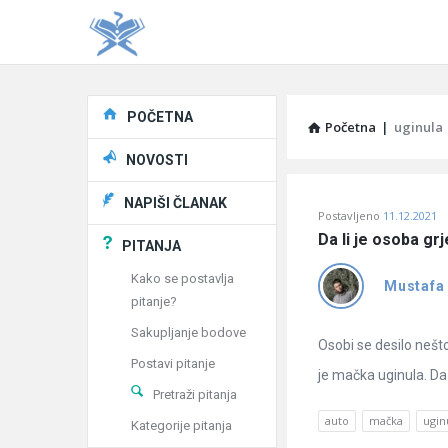
Explore
POČETNA
Početna
|
uginula
NOVOSTI
Pitaj
NAPIŠI ČLANAK
Postavljeno
11.12.2021
Učene
Da li je osoba g
PITANJA
®
Kako se postavlja
Mustafa
pitanje?
Latest
Sakupljanje bodove
Pitanja
Osobi se desilo nešto
Postavi pitanje
je mačka uginula. Da l
Pretraži pitanja
auto
mačka
ugin
Kategorije pitanja