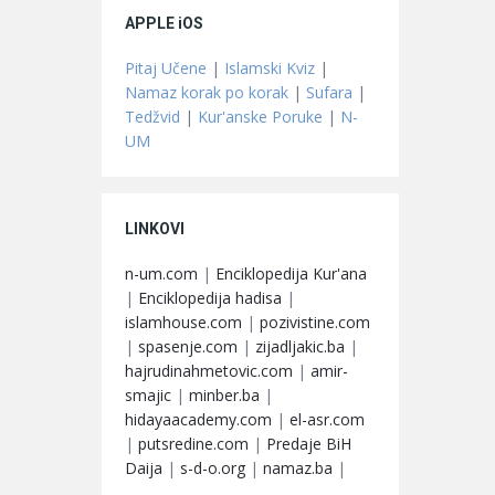
APPLE iOS
Pitaj Učene
|
Islamski Kviz
|
Namaz korak po korak
|
Sufara
|
Tedžvid
|
Kur'anske Poruke
|
N-
UM
LINKOVI
n-um.com
|
Enciklopedija Kur'ana
|
Enciklopedija hadisa
|
islamhouse.com
|
pozivistine.com
|
spasenje.com
|
zijadljakic.ba
|
hajrudinahmetovic.com
|
amir-
smajic
|
minber.ba
|
hidayaacademy.com
|
el-asr.com
|
putsredine.com
|
Predaje BiH
Daija
|
s-d-o.org
|
namaz.ba
|