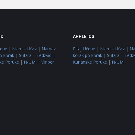
ID
APPLE iOS
čene
|
Islamski Kviz
|
Namaz
Pitaj Učene
|
Islamski Kviz
|
N
o korak
|
Sufara
|
Tedžvid
|
korak po korak
|
Sufara
|
Tedž
ke Poruke
|
N-UM
|
Minber
Kur'anske Poruke
|
N-UM