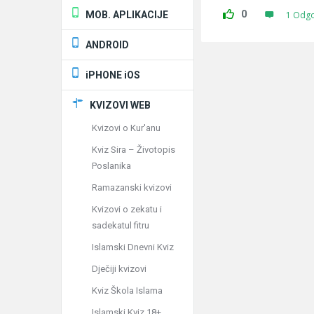
0
MOB. APLIKACIJE
1 Odg
ANDROID
iPHONE iOS
KVIZOVI WEB
Kvizovi o Kur'anu
Kviz Sira – Životopis
Poslanika
Ramazanski kvizovi
Kvizovi o zekatu i
sadekatul fitru
Islamski Dnevni Kviz
Dječiji kvizovi
Kviz Škola Islama
Islamski Kviz 18+