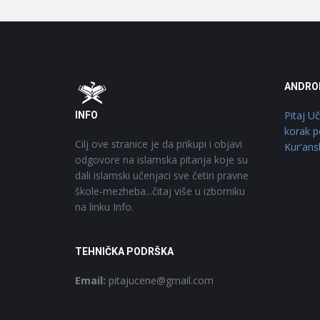
Footer
O
ANDRO
Pitaj U
INFO
korak p
Cilj ove stranice je da prikupi i objavi
Kur'ans
odgovore na islamska pitanja koje su
dali islamski učenjaci sve četiri pravne
škole-mezheba...čitaj više u izborniku
na linku Info.
TEHNIČKA PODRŠKA
Email:
pitajucene@gmail.com