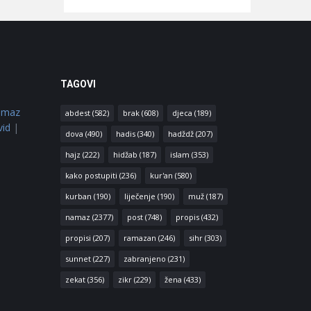
TAGOVI
amaz
abdest
(582)
brak
(608)
djeca
(189)
vid
|
dova
(490)
hadis
(340)
hadždž
(207)
hajz
(222)
hidžab
(187)
islam
(353)
kako postupiti
(236)
kur'an
(580)
kurban
(190)
liječenje
(190)
muž
(187)
namaz
(2377)
post
(748)
propis
(432)
propisi
(207)
ramazan
(246)
sihr
(303)
sunnet
(227)
zabranjeno
(231)
zekat
(356)
zikr
(229)
žena
(433)