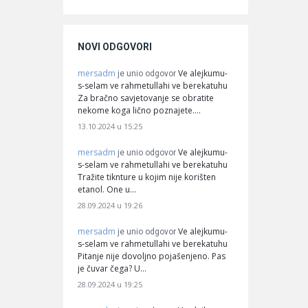
NOVI ODGOVORI
mersadm
Ve alejkumu-
je unio odgovor
s-selam ve rahmetullahi ve berekatuhu
Za bračno savjetovanje se obratite
nekome koga lično poznajete.…
13.10.2024 u 15:25
mersadm
Ve alejkumu-
je unio odgovor
s-selam ve rahmetullahi ve berekatuhu
Tražite tiknture u kojim nije korišten
etanol. One u…
28.09.2024 u 19:26
mersadm
Ve alejkumu-
je unio odgovor
s-selam ve rahmetullahi ve berekatuhu
Pitanje nije dovoljno pojašenjeno. Pas
je čuvar čega? U…
28.09.2024 u 19:25