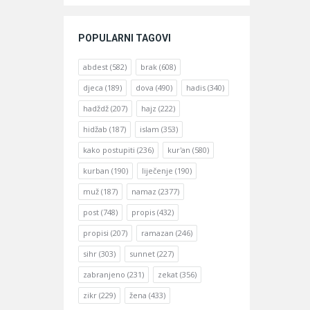
POPULARNI TAGOVI
abdest
(582)
brak
(608)
djeca
(189)
dova
(490)
hadis
(340)
hadždž
(207)
hajz
(222)
hidžab
(187)
islam
(353)
kako postupiti
(236)
kur'an
(580)
kurban
(190)
liječenje
(190)
muž
(187)
namaz
(2377)
post
(748)
propis
(432)
propisi
(207)
ramazan
(246)
sihr
(303)
sunnet
(227)
zabranjeno
(231)
zekat
(356)
zikr
(229)
žena
(433)