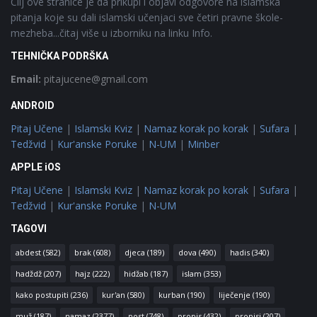
Cilj ove stranice je da prikupi i objavi odgovore na islamska
pitanja koje su dali islamski učenjaci sve četiri pravne škole-
mezheba...čitaj više u izborniku na linku Info.
TEHNIČKA PODRŠKA
Email:
pitajucene@gmail.com
ANDROID
Pitaj Učene
|
Islamski Kviz
|
Namaz korak po korak
|
Sufara
|
Tedžvid
|
Kur'anske Poruke
|
N-UM
|
Minber
APPLE iOS
Pitaj Učene
|
Islamski Kviz
|
Namaz korak po korak
|
Sufara
|
Tedžvid
|
Kur'anske Poruke
|
N-UM
TAGOVI
abdest
(582)
brak
(608)
djeca
(189)
dova
(490)
hadis
(340)
hadždž
(207)
hajz
(222)
hidžab
(187)
islam
(353)
kako postupiti
(236)
kur'an
(580)
kurban
(190)
liječenje
(190)
muž
(187)
namaz
(2377)
post
(748)
propis
(432)
propisi
(207)