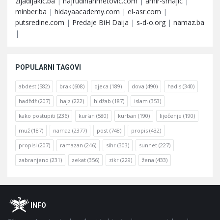
zijadljakic.ba
|
hajrudinahmetovic.com
|
amir-smajic
|
minber.ba
|
hidayaacademy.com
|
el-asr.com
|
putsredine.com
|
Predaje BiH Daija
|
s-d-o.org
|
namaz.ba
|
POPULARNI TAGOVI
abdest
(582)
brak
(608)
djeca
(189)
dova
(490)
hadis
(340)
hadždž
(207)
hajz
(222)
hidžab
(187)
islam
(353)
kako postupiti
(236)
kur'an
(580)
kurban
(190)
liječenje
(190)
muž
(187)
namaz
(2377)
post
(748)
propis
(432)
propisi
(207)
ramazan
(246)
sihr
(303)
sunnet
(227)
zabranjeno
(231)
zekat
(356)
zikr
(229)
žena
(433)
Footer
O
INFO