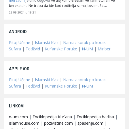
mersadm
Ve alejkumu-s-selam ve rahmetullahi ve
je unio odgovor
berekatuhu Ne treba da ide kod roditelja sama, bez muža.…
28.09.2024 u 19:21
ANDROID
Pitaj Učene
|
Islamski Kviz
|
Namaz korak po korak
|
Sufara
|
Tedžvid
|
Kur'anske Poruke
|
N-UM
|
Minber
APPLE iOS
Pitaj Učene
|
Islamski Kviz
|
Namaz korak po korak
|
Sufara
|
Tedžvid
|
Kur'anske Poruke
|
N-UM
LINKOVI
n-um.com
|
Enciklopedija Kur'ana
|
Enciklopedija hadisa
|
islamhouse.com
|
pozivistine.com
|
spasenje.com
|