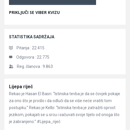
PRIKLJUČI SE VIBER KVIZU
STATISTIKA SADRŽAJA
Pitanja :
22.415
Odgovora :
22.775
Reg. članova :
9.863
Članci
Lijepa riječ
Rekao je Hasan El Basri: “Istinska tevba je da se čovjek pokaje
za ono što je prošlo i da odluči da se više neće vratiti tom
postupku.” Rekao je Kelbi: “Istinska tevba je zatražiti oprost
jezikom, pokajati se u srcu i sačuvati svoje tijelo od onoga što
je zabranjeno.” #Lijepa_riječ