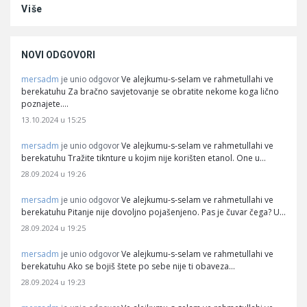
Više
NOVI ODGOVORI
mersadm
Ve alejkumu-s-selam ve rahmetullahi ve
je unio odgovor
berekatuhu Za bračno savjetovanje se obratite nekome koga lično
poznajete.…
13.10.2024 u 15:25
mersadm
Ve alejkumu-s-selam ve rahmetullahi ve
je unio odgovor
berekatuhu Tražite tiknture u kojim nije korišten etanol. One u…
28.09.2024 u 19:26
mersadm
Ve alejkumu-s-selam ve rahmetullahi ve
je unio odgovor
berekatuhu Pitanje nije dovoljno pojašenjeno. Pas je čuvar čega? U…
28.09.2024 u 19:25
mersadm
Ve alejkumu-s-selam ve rahmetullahi ve
je unio odgovor
berekatuhu Ako se bojiš štete po sebe nije ti obaveza…
28.09.2024 u 19:23