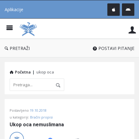
Aplikacije
Pit
Uč
®
PRETRAŽI
POSTAVI PITANJE
Početna
|
ukop oca
Pitaj
Postavljeno
19.10.2018
Učene
u kategoriji:
Bračni propisi
®
Ukop oca nemuslimana
Latest