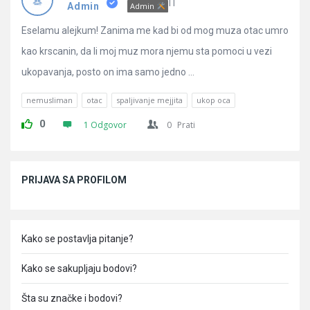
Pitanja
IT
Admin
Admin
Eselamu alejkum! Zanima me kad bi od mog muza otac umro
kao krscanin, da li moj muz mora njemu sta pomoci u vezi
ukopavanja, posto on ima samo jedno ...
nemusliman
otac
spaljivanje mejjita
ukop oca
0
1 Odgovor
0
Prati
Sidebar
PRIJAVA SA PROFILOM
Kako se postavlja pitanje?
Kako se sakupljaju bodovi?
Šta su značke i bodovi?