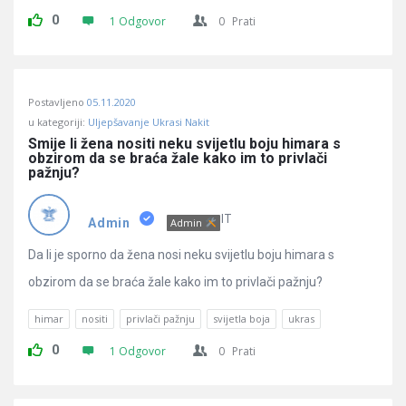
0
1 Odgovor
0
Prati
Postavljeno
05.11.2020
u kategoriji:
Uljepšavanje Ukrasi Nakit
Smije li žena nositi neku svijetlu boju himara s 
obzirom da se braća žale kako im to privlači 
pažnju?
IT
Admin
Admin
Da li je sporno da žena nosi neku svijetlu boju himara s
obzirom da se braća žale kako im to privlači pažnju?
himar
nositi
privlači pažnju
svijetla boja
ukras
0
1 Odgovor
0
Prati