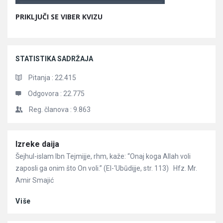
PRIKLJUČI SE VIBER KVIZU
STATISTIKA SADRŽAJA
Pitanja :
22.415
Odgovora :
22.775
Reg. članova :
9.863
Članci
Izreke daija
Šejhul-islam Ibn Tejmijje, rhm, kaže: “Onaj koga Allah voli
zaposli ga onim što On voli.” (El-‘Ubūdijje, str. 113) Hfz. Mr.
Amir Smajić
Više