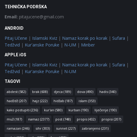
TEHNIČKA PODRŠKA
Email:
pitajucene@gmail.com
ANDROID
Pitaj Učene
|
Islamski Kviz
|
Namaz korak po korak
|
Sufara
|
Tedžvid
|
Kur'anske Poruke
|
N-UM
|
Minber
APPLE iOS
Pitaj Učene
|
Islamski Kviz
|
Namaz korak po korak
|
Sufara
|
Tedžvid
|
Kur'anske Poruke
|
N-UM
TAGOVI
abdest
(582)
brak
(608)
djeca
(189)
dova
(490)
hadis
(340)
hadždž
(207)
hajz
(222)
hidžab
(187)
islam
(353)
kako postupiti
(236)
kur'an
(580)
kurban
(190)
liječenje
(190)
muž
(187)
namaz
(2377)
post
(748)
propis
(432)
propisi
(207)
ramazan
(246)
sihr
(303)
sunnet
(227)
zabranjeno
(231)