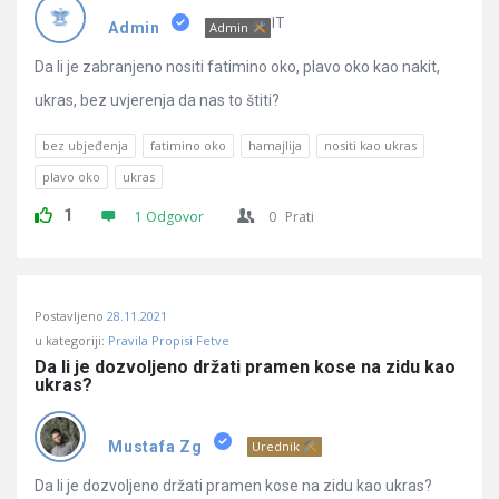
Pitanja
IT
Admin
Admin
Da li je zabranjeno nositi fatimino oko, plavo oko kao nakit,
ukras, bez uvjerenja da nas to štiti?
bez ubjeđenja
fatimino oko
hamajlija
nositi kao ukras
plavo oko
ukras
1
1 Odgovor
0
Prati
Postavljeno
28.11.2021
u kategoriji:
Pravila Propisi Fetve
Da li je dozvoljeno držati pramen kose na zidu kao 
ukras?
Mustafa Zg
Urednik
Da li je dozvoljeno držati pramen kose na zidu kao ukras?