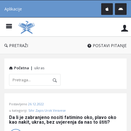
Aplikacije
Pit
Uč
®
PRETRAŽI
POSTAVI PITANJE
Početna
|
ukras
Pitaj
Postavljeno
26.12.2022
Učene
u kategoriji:
Sihr Zapis Urok Vesvese
®
Da li je zabranjeno nositi fatimino oko, plavo oko 
kao nakit, ukras, bez uvjerenja da nas to štiti?
Latest