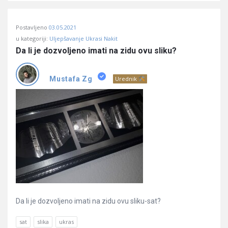
Postavljeno
03.05.2021
u kategoriji:
Uljepšavanje Ukrasi Nakit
Da li je dozvoljeno imati na zidu ovu sliku?
Mustafa Zg
Urednik
Da li je dozvoljeno imati na zidu ovu sliku-sat?
sat
slika
ukras