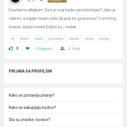
D. P.
Essellamu allejkum. Da li je ovaj hadis vjerodostojan? Jako je
raširen, a nigdje nisam vidio da piše ko ga prenosi? U smrtnoj
bolesti, dolazi melek Džibril a.s., melek ...
10
džibril
hadis
podizanje
silazak
ukras
zemlje
0
1 Odgovor
0
Prati
Sidebar
PRIJAVA SA PROFILOM
Kako se postavlja pitanje?
Kako se sakupljaju bodovi?
Šta su značke i bodovi?