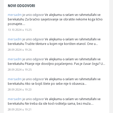
NOVI ODGOVORI
mersadm
Ve alejkumu-s-selam ve rahmetullahi ve
je unio odgovor
berekatuhu Za bračno savjetovanje se obratite nekome koga lično
poznajete.…
13.10.2024 u 15:25
mersadm
Ve alejkumu-s-selam ve rahmetullahi ve
je unio odgovor
berekatuhu Tražite tiknture u kojim nije korišten etanol. One u…
28.09.2024 u 19:26
mersadm
Ve alejkumu-s-selam ve rahmetullahi ve
je unio odgovor
berekatuhu Pitanje nije dovoljno pojašenjeno. Pas je čuvar čega? U…
28.09.2024 u 19:25
mersadm
Ve alejkumu-s-selam ve rahmetullahi ve
je unio odgovor
berekatuhu Ako se bojiš štete po sebe nije ti obaveza…
28.09.2024 u 19:23
mersadm
Ve alejkumu-s-selam ve rahmetullahi ve
je unio odgovor
berekatuhu Ne treba da ide kod roditelja sama, bez muža.…
28.09.2024 u 19:21