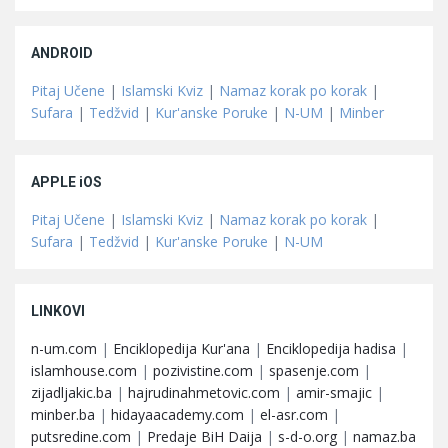
ANDROID
Pitaj Učene
|
Islamski Kviz
|
Namaz korak po korak
|
Sufara
|
Tedžvid
|
Kur'anske Poruke
|
N-UM
|
Minber
APPLE iOS
Pitaj Učene
|
Islamski Kviz
|
Namaz korak po korak
|
Sufara
|
Tedžvid
|
Kur'anske Poruke
|
N-UM
LINKOVI
n-um.com
|
Enciklopedija Kur'ana
|
Enciklopedija hadisa
|
islamhouse.com
|
pozivistine.com
|
spasenje.com
|
zijadljakic.ba
|
hajrudinahmetovic.com
|
amir-smajic
|
minber.ba
|
hidayaacademy.com
|
el-asr.com
|
putsredine.com
|
Predaje BiH Daija
|
s-d-o.org
|
namaz.ba