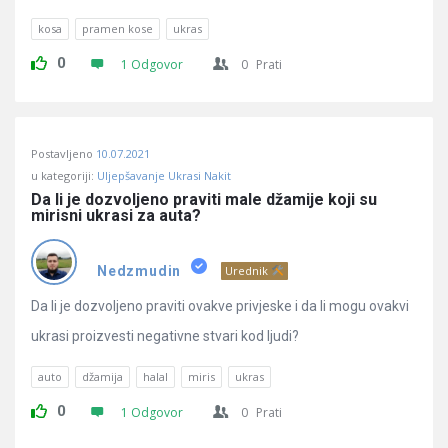
kosa
pramen kose
ukras
0
1 Odgovor
0
Prati
Postavljeno
10.07.2021
u kategoriji:
Uljepšavanje Ukrasi Nakit
Da li je dozvoljeno praviti male džamije koji su 
mirisni ukrasi za auta?
Nedzmudin
Urednik
Da li je dozvoljeno praviti ovakve privjeske i da li mogu ovakvi
ukrasi proizvesti negativne stvari kod ljudi?
auto
džamija
halal
miris
ukras
0
1 Odgovor
0
Prati