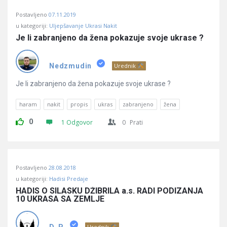
Postavljeno
07.11.2019
u kategoriji:
Uljepšavanje Ukrasi Nakit
Je li zabranjeno da žena pokazuje svoje ukrase ?
Nedzmudin
Urednik
Je li zabranjeno da žena pokazuje svoje ukrase ?
haram
nakit
propis
ukras
zabranjeno
žena
0
1 Odgovor
0
Prati
Postavljeno
28.08.2018
u kategoriji:
Hadisi Predaje
HADIS O SILASKU DŽIBRILA a.s. RADI PODIZANJA 
10 UKRASA SA ZEMLJE
Urednik