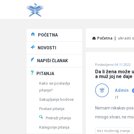
Explore
POČETNA
Početna
|
ukrasti 
NOVOSTI
Pitaj
NAPIŠI ČLANAK
Postavljeno
04.11.2022
Učene
Da li žena može u
PITANJA
a muž joj ne daj
®
Kako se postavlja
pitanje?
Admin
Latest
IT
Sakupljanje bodove
Pitanja
Nemam nikakav posao
Postavi pitanje
mnogo stvari, ne mogu
Pretraži pitanja
Kategorije pitanja
bez muževog znanja