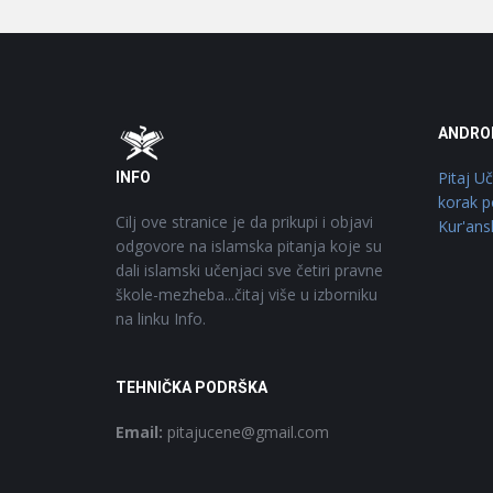
Footer
O
ANDRO
Pitaj U
INFO
korak p
Cilj ove stranice je da prikupi i objavi
Kur'ans
odgovore na islamska pitanja koje su
dali islamski učenjaci sve četiri pravne
škole-mezheba...čitaj više u izborniku
na linku Info.
TEHNIČKA PODRŠKA
Email:
pitajucene@gmail.com