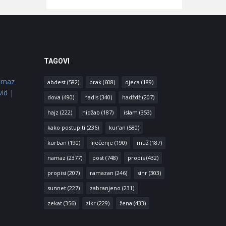
TAGOVI
amaz
abdest
(582)
brak
(608)
djeca
(189)
vid
|
dova
(490)
hadis
(340)
hadždž
(207)
hajz
(222)
hidžab
(187)
islam
(353)
kako postupiti
(236)
kur'an
(580)
kurban
(190)
liječenje
(190)
muž
(187)
namaz
(2377)
post
(748)
propis
(432)
propisi
(207)
ramazan
(246)
sihr
(303)
sunnet
(227)
zabranjeno
(231)
zekat
(356)
zikr
(229)
žena
(433)