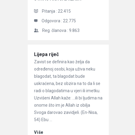
Pitanja :
22.415
Odgovora :
22.775
Reg. članova :
9.863
Članci
Lijepa riječ
Zavist se definira kao želja da
određenoj osobi, koja uživa neku
blagodat, ta blagodat bude
uskraćena, bez obzira na to da li se
radi o blagodatima u vjeri ili imetku.
Uzvišeni Allah kaže: …ili bi ljudima na
onome što im je Allah iz obilja
Svoga darovao zavidjeli. (En-Nisa,
54) Ebu ...
Više