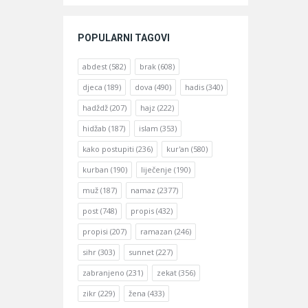
POPULARNI TAGOVI
abdest
(582)
brak
(608)
djeca
(189)
dova
(490)
hadis
(340)
hadždž
(207)
hajz
(222)
hidžab
(187)
islam
(353)
kako postupiti
(236)
kur'an
(580)
kurban
(190)
liječenje
(190)
muž
(187)
namaz
(2377)
post
(748)
propis
(432)
propisi
(207)
ramazan
(246)
sihr
(303)
sunnet
(227)
zabranjeno
(231)
zekat
(356)
zikr
(229)
žena
(433)