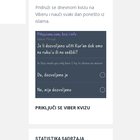
Pridruži se dnevnom kvizu na
Viberu i nauči svaki dan ponešto iz
islama.
PRIKLJUČI SE VIBER KVIZU
STATISTIKA SADRŽAJA