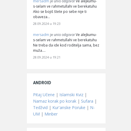
mersadm
Ve alejkumu-
je unio odgovor
s-selam ve rahmetullahi ve berekatuhu
Ako se bojiš štete po sebe nije ti
obaveza…
28.09.2024 u 19:23
mersadm
Ve alejkumu-
je unio odgovor
s-selam ve rahmetullahi ve berekatuhu
Ne treba da ide kod roditelja sama, bez
muža.…
28.09.2024 u 19:21
ANDROID
Pitaj Učene
|
Islamski Kviz
|
Namaz korak po korak
|
Sufara
|
Tedžvid
|
Kur'anske Poruke
|
N-
UM
|
Minber