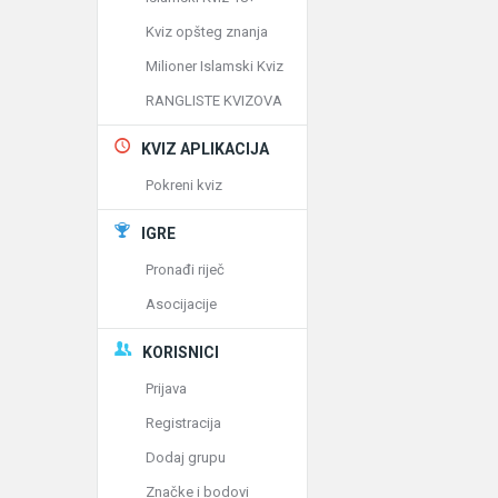
Kviz opšteg znanja
Milioner Islamski Kviz
RANGLISTE KVIZOVA
KVIZ APLIKACIJA
Pokreni kviz
IGRE
Pronađi riječ
Asocijacije
KORISNICI
Prijava
Registracija
Dodaj grupu
Značke i bodovi