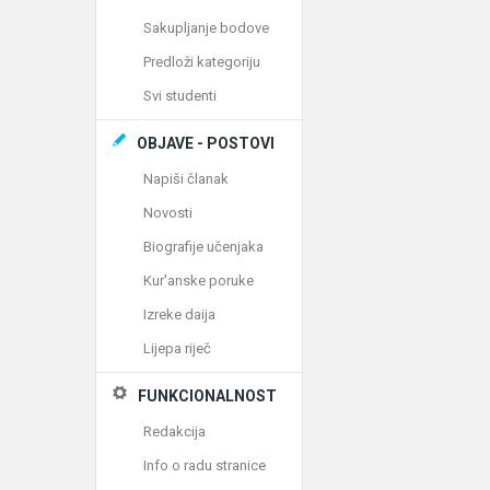
Sakupljanje bodove
Predloži kategoriju
Svi studenti
OBJAVE - POSTOVI
Napiši članak
Novosti
Biografije učenjaka
Kur'anske poruke
Izreke daija
Lijepa riječ
FUNKCIONALNOST
Redakcija
Info o radu stranice