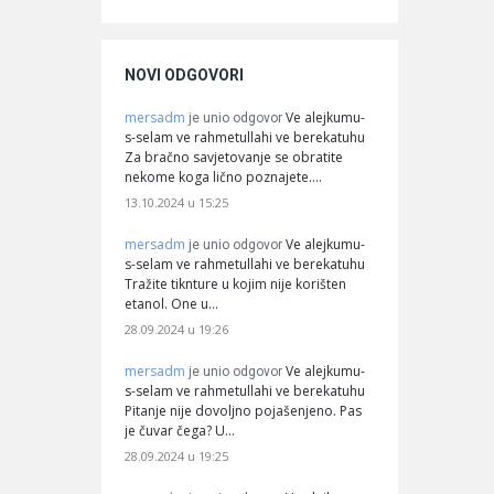
NOVI ODGOVORI
mersadm
Ve alejkumu-
je unio odgovor
s-selam ve rahmetullahi ve berekatuhu
Za bračno savjetovanje se obratite
nekome koga lično poznajete.…
13.10.2024 u 15:25
mersadm
Ve alejkumu-
je unio odgovor
s-selam ve rahmetullahi ve berekatuhu
Tražite tiknture u kojim nije korišten
etanol. One u…
28.09.2024 u 19:26
mersadm
Ve alejkumu-
je unio odgovor
s-selam ve rahmetullahi ve berekatuhu
Pitanje nije dovoljno pojašenjeno. Pas
je čuvar čega? U…
28.09.2024 u 19:25