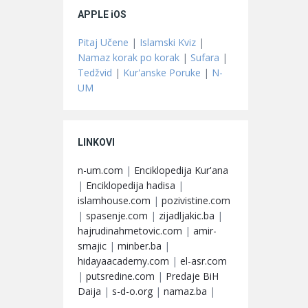
APPLE iOS
Pitaj Učene
|
Islamski Kviz
|
Namaz korak po korak
|
Sufara
|
Tedžvid
|
Kur'anske Poruke
|
N-
UM
LINKOVI
n-um.com
|
Enciklopedija Kur'ana
|
Enciklopedija hadisa
|
islamhouse.com
|
pozivistine.com
|
spasenje.com
|
zijadljakic.ba
|
hajrudinahmetovic.com
|
amir-
smajic
|
minber.ba
|
hidayaacademy.com
|
el-asr.com
|
putsredine.com
|
Predaje BiH
Daija
|
s-d-o.org
|
namaz.ba
|