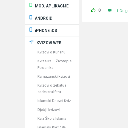
MOB. APLIKACIJE
0
1 Odg
ANDROID
iPHONE iOS
KVIZOVI WEB
Kvizovi o Kur'anu
Kviz Sira – Životopis
Poslanika
Ramazanski kvizovi
Kvizovi o zekatu i
sadekatul fitru
Islamski Dnevni Kviz
Dječiji kvizovi
Kviz Škola Islama
Islamski Kviz 18+