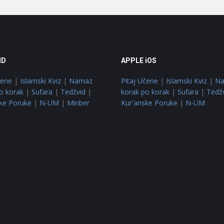
ID
APPLE iOS
čene
|
Islamski Kviz
|
Namaz
Pitaj Učene
|
Islamski Kviz
|
N
o korak
|
Sufara
|
Tedžvid
|
korak po korak
|
Sufara
|
Tedž
ke Poruke
|
N-UM
|
Minber
Kur'anske Poruke
|
N-UM