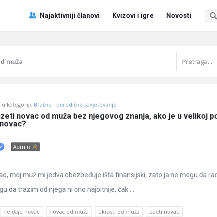
Pitaj
Pitaj
Najaktivniji članovi
Kvizovi i igre
Novosti
Učene
Učene
®
®
Navigacija
od muža
u kategoriji:
Bračno i porodično savjetovanje
zeti novac od muža bez njegovog znanja, ako je u velikoj po
e novac?
Admin
, moj muž mi jedva obezbeđuje išta finansijski, zato ja ne mogu da ra
 da trazim od njega ni ono najbitnije, čak ...
ne daje novac
novac od muža
ukrasti od muža
uzeti novac