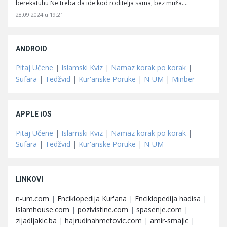
berekatuhu Ne treba da ide kod roditelja sama, bez muža.…
28.09.2024 u 19:21
ANDROID
Pitaj Učene
|
Islamski Kviz
|
Namaz korak po korak
|
Sufara
|
Tedžvid
|
Kur'anske Poruke
|
N-UM
|
Minber
APPLE iOS
Pitaj Učene
|
Islamski Kviz
|
Namaz korak po korak
|
Sufara
|
Tedžvid
|
Kur'anske Poruke
|
N-UM
LINKOVI
n-um.com
|
Enciklopedija Kur'ana
|
Enciklopedija hadisa
|
islamhouse.com
|
pozivistine.com
|
spasenje.com
|
zijadljakic.ba
|
hajrudinahmetovic.com
|
amir-smajic
|