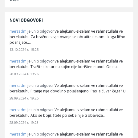
NOVI ODGOVORI
mersadm
Ve alejkumu-s-selam ve rahmetullahi ve
je unio odgovor
berekatuhu Za bračno savjetovanje se obratite nekome koga lično
poznajete.…
13.10.2024 u 15:25
mersadm
Ve alejkumu-s-selam ve rahmetullahi ve
je unio odgovor
berekatuhu Tražite tiknture u kojim nije korišten etanol. One u…
28.09.2024 u 19:26
mersadm
Ve alejkumu-s-selam ve rahmetullahi ve
je unio odgovor
berekatuhu Pitanje nije dovoljno pojašenjeno. Pas je čuvar čega? U…
28.09.2024 u 19:25
mersadm
Ve alejkumu-s-selam ve rahmetullahi ve
je unio odgovor
berekatuhu Ako se bojiš štete po sebe nije ti obaveza…
28.09.2024 u 19:23
mersadm
Ve alejkumu-s-selam ve rahmetullahi ve
je unio odgovor