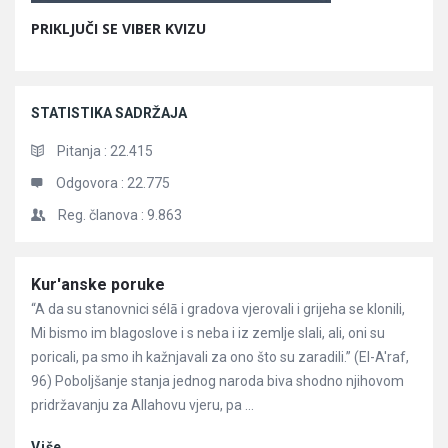
PRIKLJUČI SE VIBER KVIZU
STATISTIKA SADRŽAJA
Pitanja :
22.415
Odgovora :
22.775
Reg. članova :
9.863
Članci
Kur'anske poruke
“A da su stanovnici sélā i gradova vjerovali i grijeha se klonili,
Mi bismo im blagoslove i s neba i iz zemlje slali, ali, oni su
poricali, pa smo ih kažnjavali za ono što su zaradili.” (El-A'raf,
96) Poboljšanje stanja jednog naroda biva shodno njihovom
pridržavanju za Allahovu vjeru, pa ...
Više