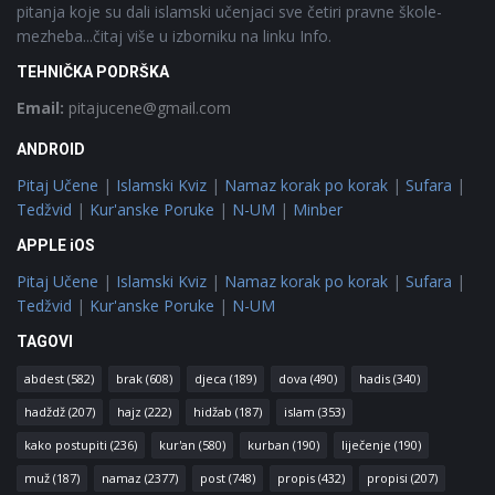
pitanja koje su dali islamski učenjaci sve četiri pravne škole-
mezheba...čitaj više u izborniku na linku Info.
TEHNIČKA PODRŠKA
Email:
pitajucene@gmail.com
ANDROID
Pitaj Učene
|
Islamski Kviz
|
Namaz korak po korak
|
Sufara
|
Tedžvid
|
Kur'anske Poruke
|
N-UM
|
Minber
APPLE iOS
Pitaj Učene
|
Islamski Kviz
|
Namaz korak po korak
|
Sufara
|
Tedžvid
|
Kur'anske Poruke
|
N-UM
TAGOVI
abdest
(582)
brak
(608)
djeca
(189)
dova
(490)
hadis
(340)
hadždž
(207)
hajz
(222)
hidžab
(187)
islam
(353)
kako postupiti
(236)
kur'an
(580)
kurban
(190)
liječenje
(190)
muž
(187)
namaz
(2377)
post
(748)
propis
(432)
propisi
(207)