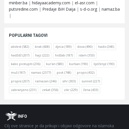
minber.ba
|
hidayaacademy.com
|
el-asr.com
|
putsredine.com
|
Predaje BiH Daija
|
s-d-o.org
|
namaz.ba
|
POPULARNI TAGOVI
abdest
(582)
brak
(608)
djeca
(189)
dova
(490)
hadis
(340)
hadždž
(207)
hajz
(222)
hidžab
(187)
islam
(353)
kako postupiti
(236)
kur'an
(580)
kurban
(190)
liječenje
(190)
muž
(187)
namaz
(2377)
post
(748)
propis
(432)
propisi
(207)
ramazan
(246)
sihr
(303)
sunnet
(227)
zabranjeno
(231)
zekat
(356)
zikr
(229)
žena
(433)
Footer
O
INFO
Cilj ove stranice je da prikupi i objavi odgovore na islamska