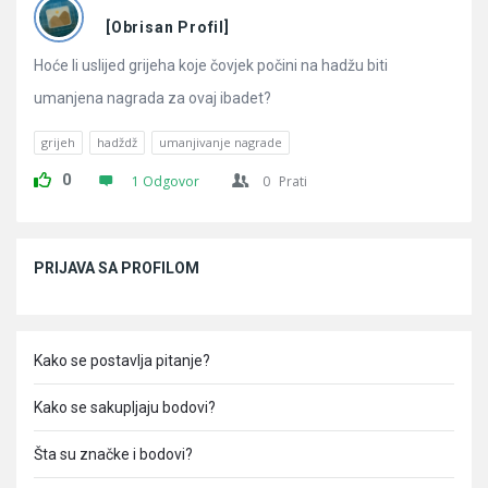
Pitanja
[Obrisan Profil]
Hoće li uslijed grijeha koje čovjek počini na hadžu biti
umanjena nagrada za ovaj ibadet?
grijeh
hadždž
umanjivanje nagrade
0
1 Odgovor
0
Prati
Sidebar
PRIJAVA SA PROFILOM
Kako se postavlja pitanje?
Kako se sakupljaju bodovi?
Šta su značke i bodovi?