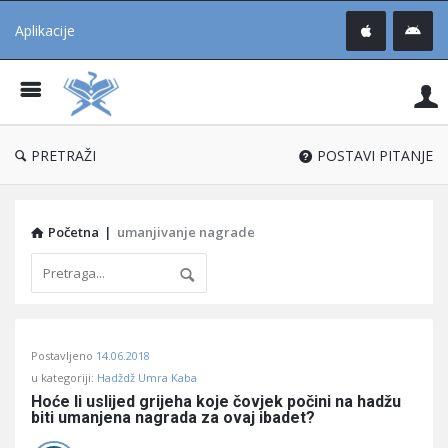
Aplikacije
Pit
Uč
®
PRETRAŽI
POSTAVI PITANJE
Početna
|
umanjivanje nagrade
Pitaj
Postavljeno
14.06.2018
Učene
u kategoriji:
Hadždž Umra Kaba
®
Hoće li uslijed grijeha koje čovjek počini na hadžu 
biti umanjena nagrada za ovaj ibadet?
Latest