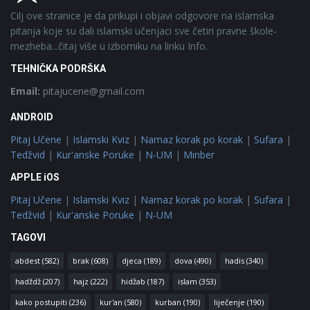
Cilj ove stranice je da prikupi i objavi odgovore na islamska
pitanja koje su dali islamski učenjaci sve četiri pravne škole-
mezheba...čitaj više u izborniku na linku Info.
TEHNIČKA PODRŠKA
Email:
pitajucene@gmail.com
ANDROID
Pitaj Učene
|
Islamski Kviz
|
Namaz korak po korak
|
Sufara
|
Tedžvid
|
Kur'anske Poruke
|
N-UM
|
Minber
APPLE iOS
Pitaj Učene
|
Islamski Kviz
|
Namaz korak po korak
|
Sufara
|
Tedžvid
|
Kur'anske Poruke
|
N-UM
TAGOVI
abdest
(582)
brak
(608)
djeca
(189)
dova
(490)
hadis
(340)
hadždž
(207)
hajz
(222)
hidžab
(187)
islam
(353)
kako postupiti
(236)
kur'an
(580)
kurban
(190)
liječenje
(190)