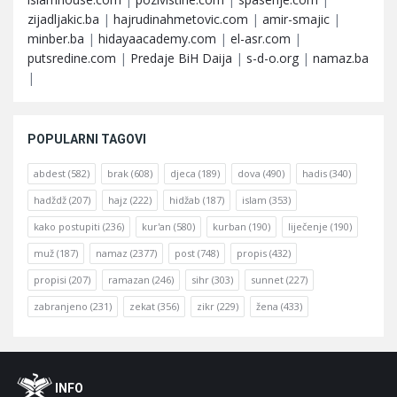
zijadljakic.ba
|
hajrudinahmetovic.com
|
amir-smajic
|
minber.ba
|
hidayaacademy.com
|
el-asr.com
|
putsredine.com
|
Predaje BiH Daija
|
s-d-o.org
|
namaz.ba
|
POPULARNI TAGOVI
abdest
(582)
brak
(608)
djeca
(189)
dova
(490)
hadis
(340)
hadždž
(207)
hajz
(222)
hidžab
(187)
islam
(353)
kako postupiti
(236)
kur'an
(580)
kurban
(190)
liječenje
(190)
muž
(187)
namaz
(2377)
post
(748)
propis
(432)
propisi
(207)
ramazan
(246)
sihr
(303)
sunnet
(227)
zabranjeno
(231)
zekat
(356)
zikr
(229)
žena
(433)
Footer
O
INFO