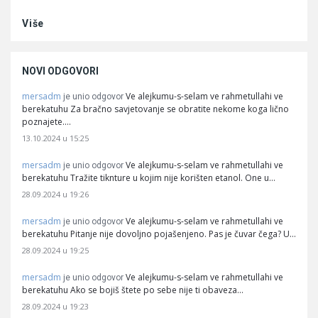
Više
NOVI ODGOVORI
mersadm
Ve alejkumu-s-selam ve rahmetullahi ve
je unio odgovor
berekatuhu Za bračno savjetovanje se obratite nekome koga lično
poznajete.…
13.10.2024 u 15:25
mersadm
Ve alejkumu-s-selam ve rahmetullahi ve
je unio odgovor
berekatuhu Tražite tiknture u kojim nije korišten etanol. One u…
28.09.2024 u 19:26
mersadm
Ve alejkumu-s-selam ve rahmetullahi ve
je unio odgovor
berekatuhu Pitanje nije dovoljno pojašenjeno. Pas je čuvar čega? U…
28.09.2024 u 19:25
mersadm
Ve alejkumu-s-selam ve rahmetullahi ve
je unio odgovor
berekatuhu Ako se bojiš štete po sebe nije ti obaveza…
28.09.2024 u 19:23