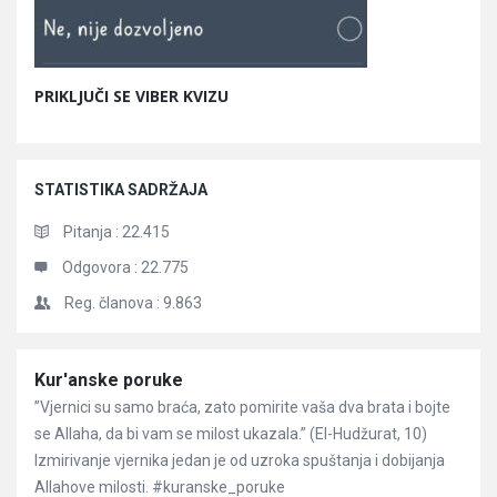
PRIKLJUČI SE VIBER KVIZU
STATISTIKA SADRŽAJA
Pitanja :
22.415
Odgovora :
22.775
Reg. članova :
9.863
Članci
Kur'anske poruke
”Vjernici su samo braća, zato pomirite vaša dva brata i bojte
se Allaha, da bi vam se milost ukazala.” (El-Hudžurat, 10)
Izmirivanje vjernika jedan je od uzroka spuštanja i dobijanja
Allahove milosti. #kuranske_poruke