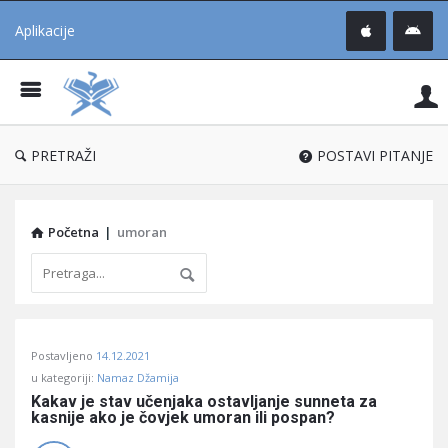
Aplikacije
Pit
Uč
®
PRETRAŽI
POSTAVI PITANJE
Početna
|
umoran
Pitaj
Postavljeno
14.12.2021
Učene
u kategoriji:
Namaz Džamija
®
Kakav je stav učenjaka ostavljanje sunneta za 
kasnije ako je čovjek umoran ili pospan?
Latest