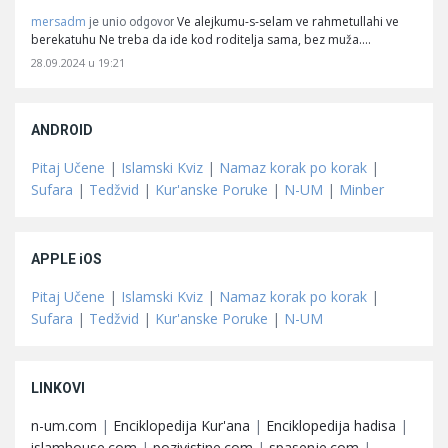
mersadm
Ve alejkumu-s-selam ve rahmetullahi ve
je unio odgovor
berekatuhu Ne treba da ide kod roditelja sama, bez muža.…
28.09.2024 u 19:21
ANDROID
Pitaj Učene
|
Islamski Kviz
|
Namaz korak po korak
|
Sufara
|
Tedžvid
|
Kur'anske Poruke
|
N-UM
|
Minber
APPLE iOS
Pitaj Učene
|
Islamski Kviz
|
Namaz korak po korak
|
Sufara
|
Tedžvid
|
Kur'anske Poruke
|
N-UM
LINKOVI
n-um.com
|
Enciklopedija Kur'ana
|
Enciklopedija hadisa
|
islamhouse.com
|
pozivistine.com
|
spasenje.com
|