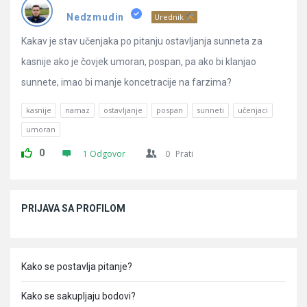
Pitanja
Nedzmudin
Urednik
Kakav je stav učenjaka po pitanju ostavljanja sunneta za
kasnije ako je čovjek umoran, pospan, pa ako bi klanjao
sunnete, imao bi manje koncetracije na farzima?
kasnije
namaz
ostavljanje
pospan
sunneti
učenjaci
umoran
0
1 Odgovor
0
Prati
Sidebar
PRIJAVA SA PROFILOM
Kako se postavlja pitanje?
Kako se sakupljaju bodovi?