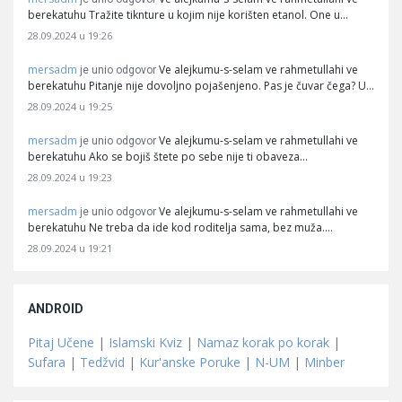
berekatuhu Tražite tiknture u kojim nije korišten etanol. One u…
28.09.2024 u 19:26
mersadm
Ve alejkumu-s-selam ve rahmetullahi ve
je unio odgovor
berekatuhu Pitanje nije dovoljno pojašenjeno. Pas je čuvar čega? U…
28.09.2024 u 19:25
mersadm
Ve alejkumu-s-selam ve rahmetullahi ve
je unio odgovor
berekatuhu Ako se bojiš štete po sebe nije ti obaveza…
28.09.2024 u 19:23
mersadm
Ve alejkumu-s-selam ve rahmetullahi ve
je unio odgovor
berekatuhu Ne treba da ide kod roditelja sama, bez muža.…
28.09.2024 u 19:21
ANDROID
Pitaj Učene
|
Islamski Kviz
|
Namaz korak po korak
|
Sufara
|
Tedžvid
|
Kur'anske Poruke
|
N-UM
|
Minber