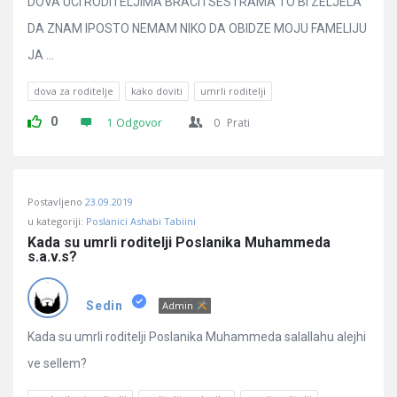
DOVA UCI RODITELJIMA BRACI I SESTRAMA TO BI ZELJELA
DA ZNAM IPOSTO NEMAM NIKO DA OBIDZE MOJU FAMELIJU
JA ...
dova za roditelje
kako doviti
umrli roditelji
0
1 Odgovor
0
Prati
Postavljeno
23.09.2019
u kategoriji:
Poslanici Ashabi Tabiini
Kada su umrli roditelji Poslanika Muhammeda 
s.a.v.s?
Sedin
Admin
Kada su umrli roditelji Poslanika Muhammeda salallahu alejhi
ve sellem?