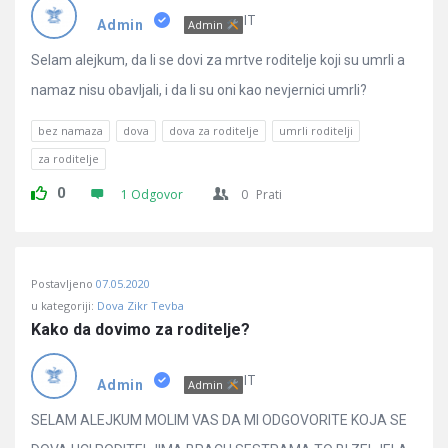
Pitanja
IT
Admin
Admin
Selam alejkum, da li se dovi za mrtve roditelje koji su umrli a
namaz nisu obavljali, i da li su oni kao nevjernici umrli?
bez namaza
dova
dova za roditelje
umrli roditelji
za roditelje
0
1 Odgovor
0
Prati
Postavljeno
07.05.2020
u kategoriji:
Dova Zikr Tevba
Kako da dovimo za roditelje?
IT
Admin
Admin
SELAM ALEJKUM MOLIM VAS DA MI ODGOVORITE KOJA SE