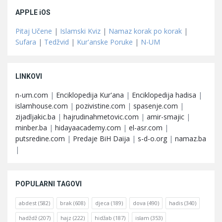
APPLE iOS
Pitaj Učene
|
Islamski Kviz
|
Namaz korak po korak
|
Sufara
|
Tedžvid
|
Kur'anske Poruke
|
N-UM
LINKOVI
n-um.com
|
Enciklopedija Kur'ana
|
Enciklopedija hadisa
|
islamhouse.com
|
pozivistine.com
|
spasenje.com
|
zijadljakic.ba
|
hajrudinahmetovic.com
|
amir-smajic
|
minber.ba
|
hidayaacademy.com
|
el-asr.com
|
putsredine.com
|
Predaje BiH Daija
|
s-d-o.org
|
namaz.ba
|
POPULARNI TAGOVI
abdest
(582)
brak
(608)
djeca
(189)
dova
(490)
hadis
(340)
hadždž
(207)
hajz
(222)
hidžab
(187)
islam
(353)