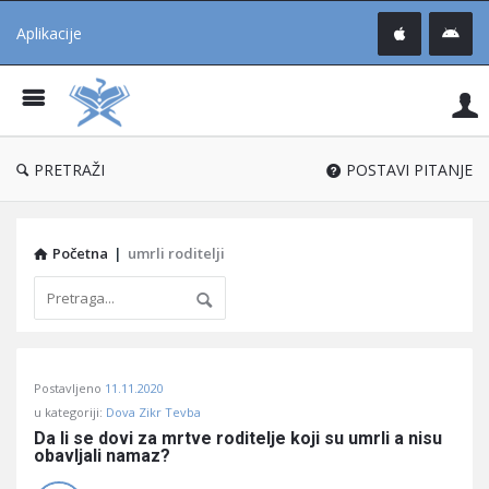
Aplikacije
Pit
Uč
®
PRETRAŽI
POSTAVI PITANJE
Početna
|
umrli roditelji
Pitaj
Postavljeno
11.11.2020
Učene
u kategoriji:
Dova Zikr Tevba
®
Da li se dovi za mrtve roditelje koji su umrli a nisu 
obavljali namaz?
Latest