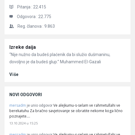
Pitanja :
22.415
Odgovora :
22.775
Reg. članova :
9.863
Članci
Izreke daija
“Nije nužno da budeš plaćenik da bi služio dušmaninu,
dovoljno je da budeš glup.” Muhammed El-Gazali
Više
NOVI ODGOVORI
mersadm
Ve alejkumu-s-selam ve rahmetullahi ve
je unio odgovor
berekatuhu Za bračno savjetovanje se obratite nekome koga lično
poznajete.…
13.10.2024 u 15:25
mersadm
Ve alejkumu-s-selam ve rahmetullahi ve
je unio odgovor