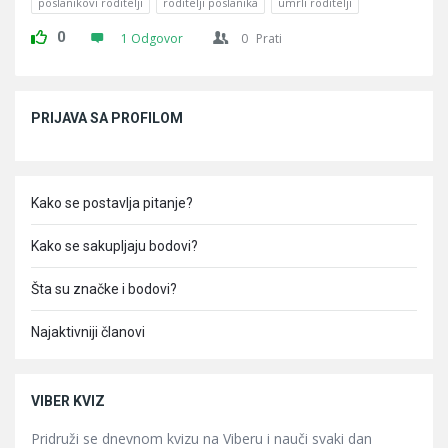
poslanikovi roditelji
roditelji poslanika
umrli roditelji
0
1 Odgovor
0
Prati
Sidebar
PRIJAVA SA PROFILOM
Kako se postavlja pitanje?
Kako se sakupljaju bodovi?
Šta su značke i bodovi?
Najaktivniji članovi
VIBER KVIZ
Pridruži se dnevnom kvizu na Viberu i nauči svaki dan