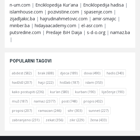
n-um.com
|
Enciklopedija Kur'ana
|
Enciklopedija hadisa
|
islamhouse.com
|
pozivistine.com
|
spasenje.com
|
zijadljakic.ba
|
hajrudinahmetovic.com
|
amir-smajic
|
minber.ba
|
hidayaacademy.com
|
el-asr.com
|
putsredine.com
|
Predaje BiH Daija
|
s-d-o.org
|
namaz.ba
|
POPULARNI TAGOVI
abdest
(582)
brak
(608)
djeca
(189)
dova
(490)
hadis
(340)
hadždž
(207)
hajz
(222)
hidžab
(187)
islam
(353)
kako postupiti
(236)
kur'an
(580)
kurban
(190)
liječenje
(190)
muž
(187)
namaz
(2377)
post
(748)
propis
(432)
propisi
(207)
ramazan
(246)
sihr
(303)
sunnet
(227)
zabranjeno
(231)
zekat
(356)
zikr
(229)
žena
(433)