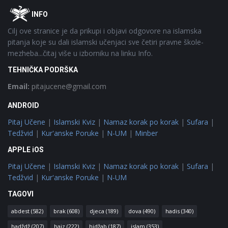
Footer
O
INFO
Cilj ove stranice je da prikupi i objavi odgovore na islamska
pitanja koje su dali islamski učenjaci sve četiri pravne škole-
mezheba...čitaj više u izborniku na linku Info.
TEHNIČKA PODRŠKA
Email:
pitajucene@gmail.com
ANDROID
Pitaj Učene
|
Islamski Kviz
|
Namaz korak po korak
|
Sufara
|
Tedžvid
|
Kur'anske Poruke
|
N-UM
|
Minber
APPLE iOS
Pitaj Učene
|
Islamski Kviz
|
Namaz korak po korak
|
Sufara
|
Tedžvid
|
Kur'anske Poruke
|
N-UM
TAGOVI
abdest
(582)
brak
(608)
djeca
(189)
dova
(490)
hadis
(340)
hadždž
(207)
hajz
(222)
hidžab
(187)
islam
(353)