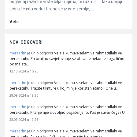
pogledaj različite vrste bilja u njima, te razmisli… Iako upijaju
jednu te istu vodu i hrane se iz iste zemlje, ...
Više
NOVI ODGOVORI
mersadm
Ve alejkumu-s-selam ve rahmetullahi ve
je unio odgovor
berekatuhu Za bračno savjetovanje se obratite nekome koga lično
poznajete.…
13.10.2024 u 15:25
mersadm
Ve alejkumu-s-selam ve rahmetullahi ve
je unio odgovor
berekatuhu Tražite tiknture u kojim nije korišten etanol. One u…
28.09.2024 u 19:26
mersadm
Ve alejkumu-s-selam ve rahmetullahi ve
je unio odgovor
berekatuhu Pitanje nije dovoljno pojašenjeno. Pas je čuvar čega? U…
28.09.2024 u 19:25
mersadm
Ve alejkumu-s-selam ve rahmetullahi ve
je unio odgovor
berekatuhu Ako se bojiš štete po sebe nije ti obaveza…