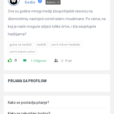
Pitanja
Sedin
Admin
Ove su godine mnogi mediji zloupotrijebili nesreću na
džemretima, nastojeći ocrniti islam i muslimane. Po vama, na
koji je način moguće izbjeći tolike žrtve, i šta savjetujete
hadžijama?
gužva na hadždž
hadždž
umrli tokom hadždža
umrli tokom umre
0
1 Odgovor
0
Prati
Sidebar
PRIJAVA SA PROFILOM
Kako se postavlja pitanje?
Kako se sakupljaju bodovi?