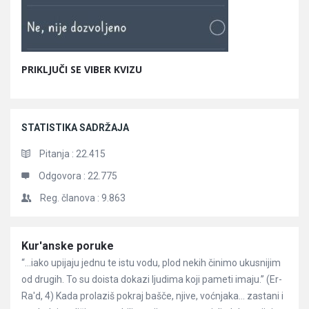
PRIKLJUČI SE VIBER KVIZU
STATISTIKA SADRŽAJA
Pitanja :
22.415
Odgovora :
22.775
Reg. članova :
9.863
Članci
Kur'anske poruke
“…iako upijaju jednu te istu vodu, plod nekih činimo ukusnijim
od drugih. To su doista dokazi ljudima koji pameti imaju.” (Er-
Ra'd, 4) Kada prolaziš pokraj bašče, njive, voćnjaka… zastani i