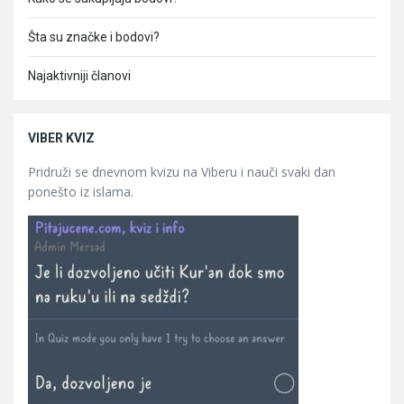
Šta su značke i bodovi?
Najaktivniji članovi
VIBER KVIZ
Pridruži se dnevnom kvizu na Viberu i nauči svaki dan
ponešto iz islama.