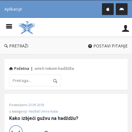
Aplikacije
Pit
Uč
®
PRETRAŽI
POSTAVI PITANJE
Početna
|
umrli tokom hadždža
Pitaj
Postavljeno
23.09.2018
Učene
u kategoriji:
Hadždž Umra Kaba
®
Kako izbjeći gužvu na hadždžu?
Latest