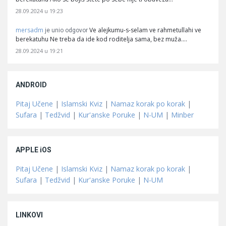
28.09.2024 u 19:23
mersadm
Ve alejkumu-s-selam ve rahmetullahi ve
je unio odgovor
berekatuhu Ne treba da ide kod roditelja sama, bez muža.…
28.09.2024 u 19:21
ANDROID
Pitaj Učene
|
Islamski Kviz
|
Namaz korak po korak
|
Sufara
|
Tedžvid
|
Kur'anske Poruke
|
N-UM
|
Minber
APPLE iOS
Pitaj Učene
|
Islamski Kviz
|
Namaz korak po korak
|
Sufara
|
Tedžvid
|
Kur'anske Poruke
|
N-UM
LINKOVI