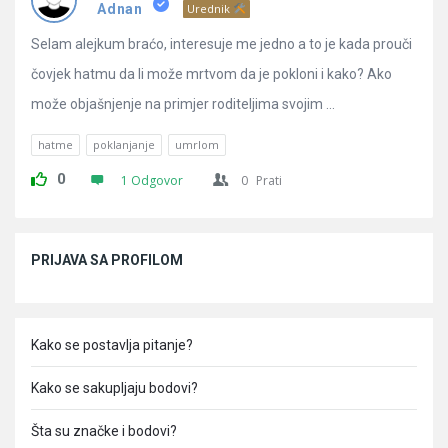
Adnan
Urednik
Selam alejkum braćo, interesuje me jedno a to je kada prouči
čovjek hatmu da li može mrtvom da je pokloni i kako? Ako
može objašnjenje na primjer roditeljima svojim ...
hatme
poklanjanje
umrlom
0
1 Odgovor
0
Prati
Sidebar
PRIJAVA SA PROFILOM
Kako se postavlja pitanje?
Kako se sakupljaju bodovi?
Šta su značke i bodovi?