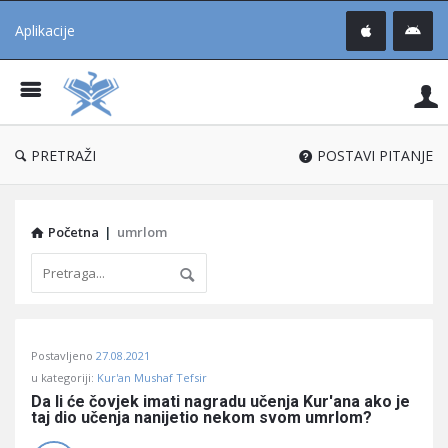
Aplikacije
Pit
Uč
®
PRETRAŽI
POSTAVI PITANJE
Početna
|
umrlom
Pitaj
Postavljeno
27.08.2021
Učene
u kategoriji:
Kur'an Mushaf Tefsir
®
Da li će čovjek imati nagradu učenja Kur'ana ako je 
taj dio učenja nanijetio nekom svom umrlom?
Latest