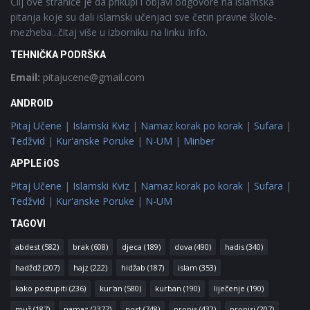
Cilj ove stranice je da prikupi i objavi odgovore na islamska
pitanja koje su dali islamski učenjaci sve četiri pravne škole-
mezheba...čitaj više u izborniku na linku Info.
TEHNIČKA PODRŠKA
Email:
pitajucene@gmail.com
ANDROID
Pitaj Učene
|
Islamski Kviz
|
Namaz korak po korak
|
Sufara
|
Tedžvid
|
Kur'anske Poruke
|
N-UM
|
Minber
APPLE iOS
Pitaj Učene
|
Islamski Kviz
|
Namaz korak po korak
|
Sufara
|
Tedžvid
|
Kur'anske Poruke
|
N-UM
TAGOVI
abdest
(582)
brak
(608)
djeca
(189)
dova
(490)
hadis
(340)
hadždž
(207)
hajz
(222)
hidžab
(187)
islam
(353)
kako postupiti
(236)
kur'an
(580)
kurban
(190)
liječenje
(190)
muž
(187)
namaz
(2377)
post
(748)
propis
(432)
propisi
(207)