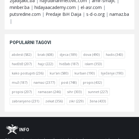
zijadljakic.ba
|
hajrudinahmetovic.com
|
amir-smajic
|
minber.ba
|
hidayaacademy.com
|
el-asr.com
|
putsredine.com
|
Predaje BiH Daija
|
s-d-o.org
|
namaz.ba
|
POPULARNI TAGOVI
abdest
(582)
brak
(608)
djeca
(189)
dova
(490)
hadis
(340)
hadždž
(207)
hajz
(222)
hidžab
(187)
islam
(353)
kako postupiti
(236)
kur'an
(580)
kurban
(190)
liječenje
(190)
muž
(187)
namaz
(2377)
post
(748)
propis
(432)
propisi
(207)
ramazan
(246)
sihr
(303)
sunnet
(227)
zabranjeno
(231)
zekat
(356)
zikr
(229)
žena
(433)
Footer
O
INFO