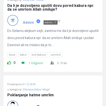
Da li je dozvoljeno uputiti dovu pored kabura npr. 
da se umrlom Allah smiluje?
IT
Admin
Admin
Es-Selamu alejkum sejh, zanima me da li je dozvoljeno uputiti
dovu pored kabura npr. da se umrlom Allah smiluje i podari
Dzennet ali ne misleci da je to ...
dova
kabzr
kod kabura
umrlom
0
1 Odgovor
0
Prati
Postavljeno
01.12.2018
u kategoriji:
Dženaza Kabur Mejjit
Poklanjanje hatme umrlim