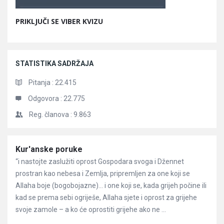
PRIKLJUČI SE VIBER KVIZU
STATISTIKA SADRŽAJA
Pitanja :
22.415
Odgovora :
22.775
Reg. članova :
9.863
Članci
Kur'anske poruke
“i nastojte zaslužiti oprost Gospodara svoga i Džennet
prostran kao nebesa i Zemlja, pripremljen za one koji se
Allaha boje (bogobojazne)… i one koji se, kada grijeh počine ili
kad se prema sebi ogriješe, Allaha sjete i oprost za grijehe
svoje zamole – a ko će oprostiti grijehe ako ne ...