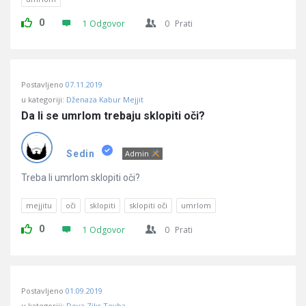
0
1 Odgovor
0
Prati
Postavljeno
07.11.2019
u kategoriji:
Dženaza Kabur Mejjit
Da li se umrlom trebaju sklopiti oči?
Sedin
Admin
Treba li umrlom sklopiti oči?
mejjitu
oči
sklopiti
sklopiti oči
umrlom
0
1 Odgovor
0
Prati
Postavljeno
01.09.2019
u kategoriji:
Dova Zikr Tevba