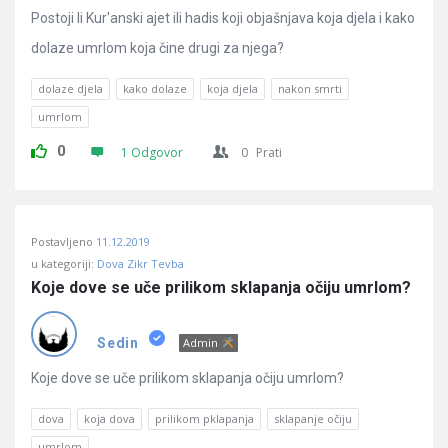
Postoji li Kur'anski ajet ili hadis koji objašnjava koja djela i kako
dolaze umrlom koja čine drugi za njega?
dolaze djela
kako dolaze
koja djela
nakon smrti
umrlom
0
1 Odgovor
0
Prati
Postavljeno
11.12.2019
u kategoriji:
Dova Zikr Tevba
Koje dove se uče prilikom sklapanja očiju umrlom?
Sedin
Admin
Koje dove se uče prilikom sklapanja očiju umrlom?
dova
koja dova
prilikom pklapanja
sklapanje očiju
umrlom