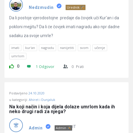
Pitanja
Nedzmudin
Urednik
Da li postoje vjerodostojne predaje da čovjek uči Kur'an i da
pokloni mejjitu? Da li će čovjek imati nagradu ako npr dadne
sadaku za svoje umrle?
imati
kur'an
nagradu
nanijetiti
svom
učenje
umrlom
0
1 Odgovor
0
Prati
Postavljeno
24.10.2020
u kategoriji:
Ahiret i Dunjaluk
Na koji način i koja dijela dolaze umrlom kada ih 
neko drugi radi za njega?
IT
Admin
Admin