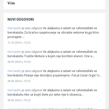
Više
NOVI ODGOVORI
mersadm
Ve alejkumu-s-selam ve rahmetullahi ve
je unio odgovor
berekatuhu Za bračno savjetovanje se obratite nekome koga lično
poznajete.…
13.10.2024 u 15:25
mersadm
Ve alejkumu-s-selam ve rahmetullahi ve
je unio odgovor
berekatuhu Tražite tiknture u kojim nije korišten etanol. One u…
28.09.2024 u 19:26
mersadm
Ve alejkumu-s-selam ve rahmetullahi ve
je unio odgovor
berekatuhu Pitanje nije dovoljno pojašenjeno. Pas je čuvar čega? U…
28.09.2024 u 19:25
mersadm
Ve alejkumu-s-selam ve rahmetullahi ve
je unio odgovor
berekatuhu Ako se bojiš štete po sebe nije ti obaveza…
28.09.2024 u 19:23