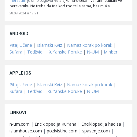
mersadm
Ve alejkumu-s-selam ve rahmetullahi ve
je unio odgovor
berekatuhu Ne treba da ide kod roditelja sama, bez muža.…
28.09.2024 u 19:21
ANDROID
Pitaj Učene
|
Islamski Kviz
|
Namaz korak po korak
|
Sufara
|
Tedžvid
|
Kur'anske Poruke
|
N-UM
|
Minber
APPLE iOS
Pitaj Učene
|
Islamski Kviz
|
Namaz korak po korak
|
Sufara
|
Tedžvid
|
Kur'anske Poruke
|
N-UM
LINKOVI
n-um.com
|
Enciklopedija Kur'ana
|
Enciklopedija hadisa
|
islamhouse.com
|
pozivistine.com
|
spasenje.com
|